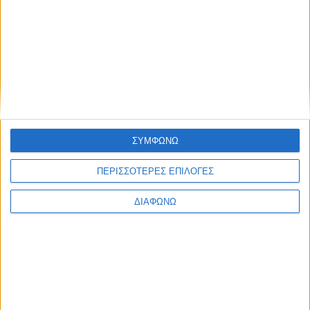
Νέα έκδοση 150 ίππων για το B-SUV των Σουηδών –
Και αναβαθμίσεις με νέες λειτουργίες
ΣΥΜΦΩΝΩ
ΠΕΡΙΣΣΟΤΕΡΕΣ ΕΠΙΛΟΓΕΣ
ΔΙΑΦΩΝΩ
TractioN: Δείτε το επίσημο trailer του 11ου επεισοδίου
της 27ης σεζόν