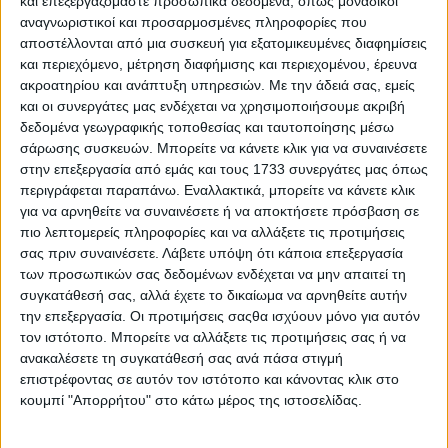
και επεξεργαζόμαστε προσωπικά δεδομένα, όπως μοναδικοί
αναγνωριστικοί και προσαρμοσμένες πληροφορίες που
αποστέλλονται από μια συσκευή για εξατομικευμένες διαφημίσεις
και περιεχόμενο, μέτρηση διαφήμισης και περιεχομένου, έρευνα
ακροατηρίου και ανάπτυξη υπηρεσιών.
Με την άδειά σας, εμείς
και οι συνεργάτες μας ενδέχεται να χρησιμοποιήσουμε ακριβή
δεδομένα γεωγραφικής τοποθεσίας και ταυτοποίησης μέσω
Η μάρκα που προσφέρει επιτόκιο 0% και έως 48
σάρωσης συσκευών. Μπορείτε να κάνετε κλικ για να συναινέσετε
μήνες – Δόση από 260 ευρώ / μήνα
στην επεξεργασία από εμάς και τους 1733 συνεργάτες μας όπως
περιγράφεται παραπάνω. Εναλλακτικά, μπορείτε να κάνετε κλικ
για να αρνηθείτε να συναινέσετε ή να αποκτήσετε πρόσβαση σε
πιο λεπτομερείς πληροφορίες και να αλλάξετε τις προτιμήσεις
σας πριν συναινέσετε.
Λάβετε υπόψη ότι κάποια επεξεργασία
των προσωπικών σας δεδομένων ενδέχεται να μην απαιτεί τη
συγκατάθεσή σας, αλλά έχετε το δικαίωμα να αρνηθείτε αυτήν
την επεξεργασία. Οι προτιμήσεις σαςθα ισχύουν μόνο για αυτόν
τον ιστότοπο. Μπορείτε να αλλάξετε τις προτιμήσεις σας ή να
ανακαλέσετε τη συγκατάθεσή σας ανά πάσα στιγμή
επιστρέφοντας σε αυτόν τον ιστότοπο και κάνοντας κλικ στο
κουμπί "Απορρήτου" στο κάτω μέρος της ιστοσελίδας.
Κοινοπραξία κορυφής στις κυψέλες καυσίμου – Ποιοι