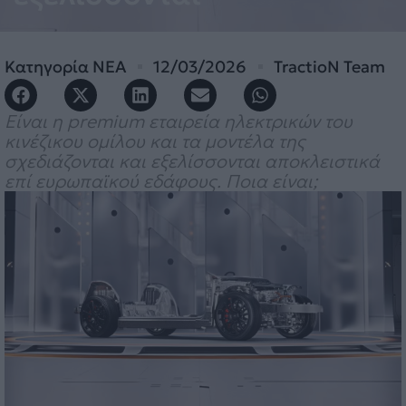
Κατηγορία
ΝΕΑ
12/03/2026
TractioN Team
Είναι η premium εταιρεία ηλεκτρικών του
κινέζικου ομίλου και τα μοντέλα της
σχεδιάζονται και εξελίσσονται αποκλειστικά
επί ευρωπαϊκού εδάφους. Ποια είναι;