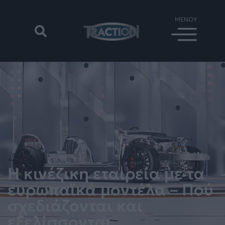
Η κινέζικη εταιρεία με τα
ευρωπαϊκά μοντέλα – Πού
σχεδιάζονται και
εξελίσσονται