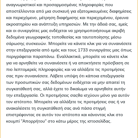
έτσι δημιουργήθηκε η Zeekr επί σουηδικού
αναγνωριστικοί και προσαρμοσμένες πληροφορίες που
αποστέλλονται από μια συσκευή για εξατομικευμένες διαφημίσεις
εδάφους.
και περιεχόμενο, μέτρηση διαφήμισης και περιεχομένου, έρευνα
ακροατηρίου και ανάπτυξη υπηρεσιών.
Με την άδειά σας, εμείς
Από την ίδρυσή της το 2021, όλα τα μοντέλα της
και οι συνεργάτες μας ενδέχεται να χρησιμοποιήσουμε ακριβή
Zeekr -με πρώτο το πολυτελές shooting brake Zeekr
δεδομένα γεωγραφικής τοποθεσίας και ταυτοποίησης μέσω
001, διαθέσιμο από τα μέσα του 2025 και στην
σάρωσης συσκευών. Μπορείτε να κάνετε κλικ για να συναινέσετε
Ελλάδα- να δημιουργούνται από λευκή κόλλα χαρτί
στην επεξεργασία από εμάς και τους 1733 συνεργάτες μας όπως
περιγράφεται παραπάνω. Εναλλακτικά, μπορείτε να κάνετε κλικ
στις εγκαταστάσεις της CEVT. Τον Μάρτιο εκείνης
για να αρνηθείτε να συναινέσετε ή να αποκτήσετε πρόσβαση σε
της χρονιάς, η CEVT μετονομάστηκε σε Zeekr
πιο λεπτομερείς πληροφορίες και να αλλάξετε τις προτιμήσεις
Technology Europe AB, αντανακλώντας τον
σας πριν συναινέσετε.
Λάβετε υπόψη ότι κάποια επεξεργασία
των προσωπικών σας δεδομένων ενδέχεται να μην απαιτεί τη
πρωταρχικό ρόλο που συνεχίζει να διαδραματίζει
συγκατάθεσή σας, αλλά έχετε το δικαίωμα να αρνηθείτε αυτήν
στην ανάπτυξη της Zeekr.
την επεξεργασία. Οι προτιμήσεις σαςθα ισχύουν μόνο για αυτόν
τον ιστότοπο. Μπορείτε να αλλάξετε τις προτιμήσεις σας ή να
Όλα τα μοντέλα της Zeekr που ακολούθησαν το
ανακαλέσετε τη συγκατάθεσή σας ανά πάσα στιγμή
001, το compact SUV Zeekr X, το SUV Zeekr 7X και
επιστρέφοντας σε αυτόν τον ιστότοπο και κάνοντας κλικ στο
το σπορ κουπέ Zeekr 7GT, έχουν κοινή αφετηρία, τις
κουμπί "Απορρήτου" στο κάτω μέρος της ιστοσελίδας.
εγκαταστάσεις της Zeekr Technology Europe.