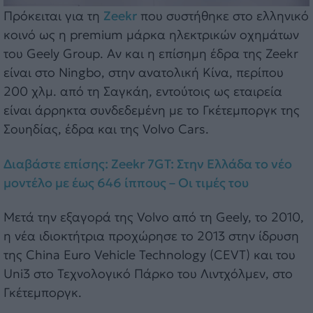
Πρόκειται για τη
Zeekr
που συστήθηκε στο ελληνικό
κοινό ως η premium μάρκα ηλεκτρικών οχημάτων
του Geely Group. Αν και η επίσημη έδρα της Zeekr
είναι στο Ningbo, στην ανατολική Κίνα, περίπου
200 χλμ. από τη Σαγκάη, εντούτοις ως εταιρεία
είναι άρρηκτα συνδεδεμένη με το Γκέτεμποργκ της
Σουηδίας, έδρα και της Volvo Cars.
Διαβάστε επίσης: Zeekr 7GT: Στην Ελλάδα το νέο
μοντέλο με έως 646 ίππους – Οι τιμές του
Μετά την εξαγορά της Volvo από τη Geely, το 2010,
η νέα ιδιοκτήτρια προχώρησε το 2013 στην ίδρυση
της China Euro Vehicle Technology (CEVT) και του
Uni3 στο Τεχνολογικό Πάρκο του Λιντχόλμεν, στο
Γκέτεμποργκ.