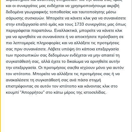
και οι συνεργάτες μας ενδέχεται να χρησιμοποιήσουμε ακριβή
δεδομένα γεωγραφικής τοποθεσίας και ταυτοποίησης μέσω
σάρωσης συσκευών. Μπορείτε να κάνετε κλικ για να συναινέσετε
στην επεξεργασία από εμάς και τους 1733 συνεργάτες μας όπως
περιγράφεται παραπάνω. Εναλλακτικά, μπορείτε να κάνετε κλικ
για να αρνηθείτε να συναινέσετε ή να αποκτήσετε πρόσβαση σε
ΝΕΑ
LIFESTYLE
πιο λεπτομερείς πληροφορίες και να αλλάξετε τις προτιμήσεις
σας πριν συναινέσετε.
Λάβετε υπόψη ότι κάποια επεξεργασία
LIFESTYLE NEWS
ΑΥΤΟΚΙΝΗΤΟ
των προσωπικών σας δεδομένων ενδέχεται να μην απαιτεί τη
VINTAGE
ΠΑΡΟΥΣΙΑΣΕΙΣ
συγκατάθεσή σας, αλλά έχετε το δικαίωμα να αρνηθείτε αυτήν
TRAVEL
ΔΟΚΙΜΕΣ
την επεξεργασία. Οι προτιμήσεις σαςθα ισχύουν μόνο για αυτόν
EXTREME
ΣΤΡΙΒΟΝΤΑΣ
τον ιστότοπο. Μπορείτε να αλλάξετε τις προτιμήσεις σας ή να
WOMEN ON WHEELS
ΜΑΚΡΑΣ ΔΙΑΡΚΕΙΑΣ
ανακαλέσετε τη συγκατάθεσή σας ανά πάσα στιγμή
SAFETY
ΑΓΟΡΑ
επιστρέφοντας σε αυτόν τον ιστότοπο και κάνοντας κλικ στο
ΕΚΘΕΣΕΙΣ
SAFETY NEWS
κουμπί "Απορρήτου" στο κάτω μέρος της ιστοσελίδας.
ΔΡΑΣΕΙΣ
2 WHEELS
ΤΕΧΝΟΛΟΓΙΑ &
ΜΟΤΟΣΥΚΛΕΤΑ
ΠΟΔΗΛΑΤΟ
ΠΕΡΙΒΑΛΛΟΝ
MOTO GP
ΧΡΗΣΙΜΑ
MOTOROSPORT