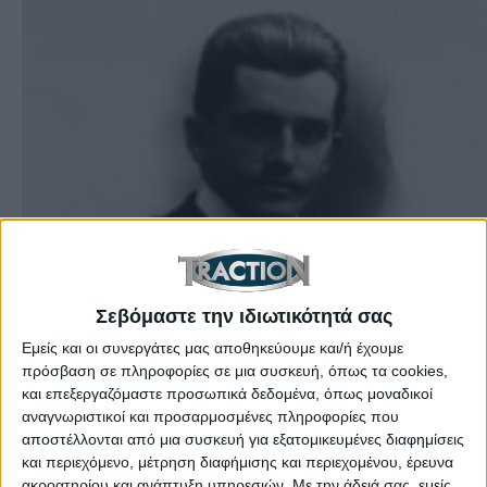
Ετικέτες:
Σαν Σήμερα
,
Traction Anniversaries
,
Σεβόμαστε την ιδιωτικότητά σας
F1
,
Nino Farina
,
September 3
,
3 Σεπτεμβρίου
,
Εμείς και οι συνεργάτες μας αποθηκεύουμε και/ή έχουμε
Ferdinand Porsche
,
Porsche
πρόσβαση σε πληροφορίες σε μια συσκευή, όπως τα cookies,
To 1875 γεννήθηκε ο ιδρυτής της Porsche,
και επεξεργαζόμαστε προσωπικά δεδομένα, όπως μοναδικοί
αναγνωριστικοί και προσαρμοσμένες πληροφορίες που
Ferdinand Porsche και το 1950, ο Ιταλός Nino
αποστέλλονται από μια συσκευή για εξατομικευμένες διαφημίσεις
Farina έγινε ο πρώτος Παγκόσμιος Πρωταθλητής
και περιεχόμενο, μέτρηση διαφήμισης και περιεχομένου, έρευνα
στην ιστορία της F1
ακροατηρίου και ανάπτυξη υπηρεσιών.
Με την άδειά σας, εμείς