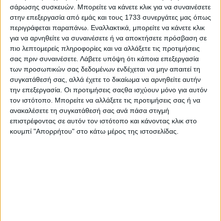
σάρωσης συσκευών. Μπορείτε να κάνετε κλικ για να συναινέσετε
LIFESTYLE NEWS
ΑΥΤΟΚΙΝΗΤΟ
στην επεξεργασία από εμάς και τους 1733 συνεργάτες μας όπως
VINTAGE
ΠΑΡΟΥΣΙΑΣΕΙΣ
περιγράφεται παραπάνω. Εναλλακτικά, μπορείτε να κάνετε κλικ
TRAVEL
ΔΟΚΙΜΕΣ
για να αρνηθείτε να συναινέσετε ή να αποκτήσετε πρόσβαση σε
EXTREME
ΣΤΡΙΒΟΝΤΑΣ
πιο λεπτομερείς πληροφορίες και να αλλάξετε τις προτιμήσεις
WOMEN ON WHEELS
ΜΑΚΡΑΣ ΔΙΑΡΚΕΙΑΣ
σας πριν συναινέσετε.
Λάβετε υπόψη ότι κάποια επεξεργασία
SAFETY
ΑΓΟΡΑ
των προσωπικών σας δεδομένων ενδέχεται να μην απαιτεί τη
ΕΚΘΕΣΕΙΣ
SAFETY NEWS
συγκατάθεσή σας, αλλά έχετε το δικαίωμα να αρνηθείτε αυτήν
ΔΡΑΣΕΙΣ
2 WHEELS
την επεξεργασία. Οι προτιμήσεις σαςθα ισχύουν μόνο για αυτόν
ΤΕΧΝΟΛΟΓΙΑ &
ΜΟΤΟΣΥΚΛΕΤΑ
τον ιστότοπο. Μπορείτε να αλλάξετε τις προτιμήσεις σας ή να
ΠΟΔΗΛΑΤΟ
ΠΕΡΙΒΑΛΛΟΝ
ανακαλέσετε τη συγκατάθεσή σας ανά πάσα στιγμή
MOTO GP
ΧΡΗΣΙΜΑ
επιστρέφοντας σε αυτόν τον ιστότοπο και κάνοντας κλικ στο
κουμπί "Απορρήτου" στο κάτω μέρος της ιστοσελίδας.
MOTOROSPORT
WRC
F1
MOTO GP
ΑΓΩΝΕΣ
TRACTION STORIES
EDITORIAL
BLOG