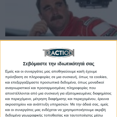
Ετικέτες:
Σαν Σήμερα
,
Traction Anniversaries
,
Nigel Mansell
,
8 Αυγούστου
,
August 8
Το 1953, γεννήθηκε στο Upton-upon-Severn της
Σεβόμαστε την ιδιωτικότητά σας
Αγγλίας ο Παγκόσμιος Πρωταθλητής F1, Nigel
Εμείς και οι συνεργάτες μας αποθηκεύουμε και/ή έχουμε
Mansell
πρόσβαση σε πληροφορίες σε μια συσκευή, όπως τα cookies,
και επεξεργαζόμαστε προσωπικά δεδομένα, όπως μοναδικοί
αναγνωριστικοί και προσαρμοσμένες πληροφορίες που
αποστέλλονται από μια συσκευή για εξατομικευμένες διαφημίσεις
και περιεχόμενο, μέτρηση διαφήμισης και περιεχομένου, έρευνα
ακροατηρίου και ανάπτυξη υπηρεσιών.
Με την άδειά σας, εμείς
και οι συνεργάτες μας ενδέχεται να χρησιμοποιήσουμε ακριβή
ΝΕΑ
LIFESTYLE
δεδομένα γεωγραφικής τοποθεσίας και ταυτοποίησης μέσω