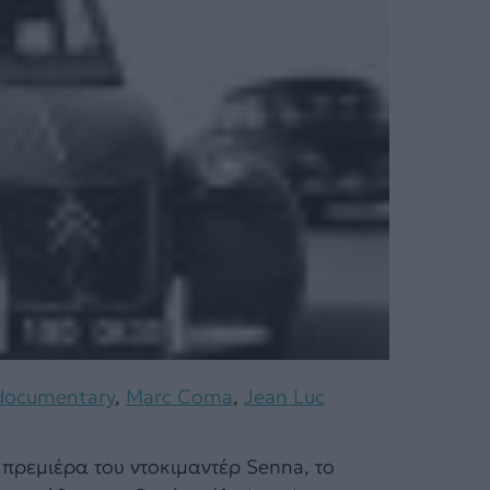
documentary
,
Marc Coma
,
Jean Luc
πρεμιέρα του ντοκιμαντέρ Senna, το