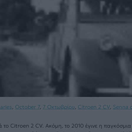
aries
,
October 7
,
7 Οκτωβρίου
,
Citroen 2 CV
,
Senna 
το Citroen 2 CV. Ακόμη, το 2010 έγινε η παγκόσμια 