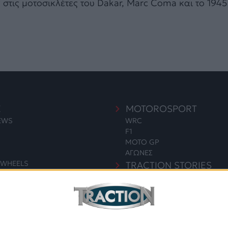
 στις μοτοσικλέτες του Dakar, Marc Coma και το 194
E
MOTOROSPORT
NEWS
WRC
F1
MOTO GP
ΑΓΩΝΕΣ
WHEELS
TRACTION STORIES
EDITORIAL
S
BLOG
LONG READS
ΣΥΝΕΝΤΕΥΞΕΙΣ
ΓΙΑ & ΠΕΡΙΒΑΛΛΟΝ
LEGENDS