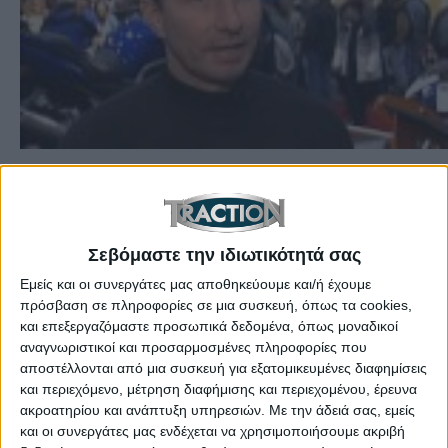
Ετικέτες:
Σαν Σήμερα
,
Traction Anniversaries
,
Eddie Lawson born
,
Troy Ruttman born
,
11
Μαρτίου
,
March 11
Σεβόμαστε την ιδιωτικότητά σας
Το 1958, γεννήθηκε ο μεγάλος αναβάτης Eddie
Εμείς και οι συνεργάτες μας αποθηκεύουμε και/ή έχουμε
Lawson και το 1930 γεννήθηκε ο οδηγός αγώνων
πρόσβαση σε πληροφορίες σε μια συσκευή, όπως τα cookies,
Troy Ruttman
και επεξεργαζόμαστε προσωπικά δεδομένα, όπως μοναδικοί
αναγνωριστικοί και προσαρμοσμένες πληροφορίες που
αποστέλλονται από μια συσκευή για εξατομικευμένες διαφημίσεις
και περιεχόμενο, μέτρηση διαφήμισης και περιεχομένου, έρευνα
ακροατηρίου και ανάπτυξη υπηρεσιών.
Με την άδειά σας, εμείς
και οι συνεργάτες μας ενδέχεται να χρησιμοποιήσουμε ακριβή