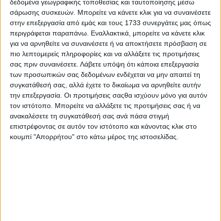
δεδομένα γεωγραφικής τοποθεσίας και ταυτοποίησης μέσω
ΝΕΑ
LIFESTYLE
σάρωσης συσκευών. Μπορείτε να κάνετε κλικ για να συναινέσετε
στην επεξεργασία από εμάς και τους 1733 συνεργάτες μας όπως
LIFESTYLE NEWS
ΑΥΤΟΚΙΝΗΤΟ
περιγράφεται παραπάνω. Εναλλακτικά, μπορείτε να κάνετε κλικ
VINTAGE
ΠΑΡΟΥΣΙΑΣΕΙΣ
για να αρνηθείτε να συναινέσετε ή να αποκτήσετε πρόσβαση σε
TRAVEL
ΔΟΚΙΜΕΣ
πιο λεπτομερείς πληροφορίες και να αλλάξετε τις προτιμήσεις
EXTREME
ΣΤΡΙΒΟΝΤΑΣ
σας πριν συναινέσετε.
Λάβετε υπόψη ότι κάποια επεξεργασία
WOMEN ON WHEELS
ΜΑΚΡΑΣ ΔΙΑΡΚΕΙΑΣ
των προσωπικών σας δεδομένων ενδέχεται να μην απαιτεί τη
SAFETY
ΑΓΟΡΑ
συγκατάθεσή σας, αλλά έχετε το δικαίωμα να αρνηθείτε αυτήν
ΕΚΘΕΣΕΙΣ
SAFETY NEWS
την επεξεργασία. Οι προτιμήσεις σαςθα ισχύουν μόνο για αυτόν
ΔΡΑΣΕΙΣ
2 WHEELS
τον ιστότοπο. Μπορείτε να αλλάξετε τις προτιμήσεις σας ή να
ΤΕΧΝΟΛΟΓΙΑ &
ΜΟΤΟΣΥΚΛΕΤΑ
ανακαλέσετε τη συγκατάθεσή σας ανά πάσα στιγμή
ΠΟΔΗΛΑΤΟ
ΠΕΡΙΒΑΛΛΟΝ
επιστρέφοντας σε αυτόν τον ιστότοπο και κάνοντας κλικ στο
MOTO GP
κουμπί "Απορρήτου" στο κάτω μέρος της ιστοσελίδας.
ΧΡΗΣΙΜΑ
MOTOROSPORT
WRC
F1
MOTO GP
ΑΓΩΝΕΣ
TRACTION STORIES
EDITORIAL