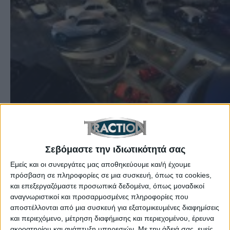
Ετικέτες:
Σαν Σήμερα
,
Traction Anniversaries
,
Σεβόμαστε την ιδιωτικότητά σας
Μουσείο Αυτοκινήτου
,
Ελληνικό Μουσείο
Εμείς και οι συνεργάτες μας αποθηκεύουμε και/ή έχουμε
Αυτοκινήτου
,
Repo Man Movie
,
2 Μαρτίου
,
πρόσβαση σε πληροφορίες σε μια συσκευή, όπως τα cookies,
March 2
και επεξεργαζόμαστε προσωπικά δεδομένα, όπως μοναδικοί
αναγνωριστικοί και προσαρμοσμένες πληροφορίες που
Το 2011 άνοιξε το Ελληνικό Μουσείο Αυτοκινήτου
αποστέλλονται από μια συσκευή για εξατομικευμένες διαφημίσεις
και το 1984, έγινε η πρεμιέρα της ταινίας Repo
και περιεχόμενο, μέτρηση διαφήμισης και περιεχομένου, έρευνα
Man
ακροατηρίου και ανάπτυξη υπηρεσιών.
Με την άδειά σας, εμείς