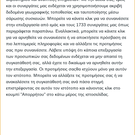
και οι συνεργάτες μας ενδέχεται να χρησιμοποιήσουμε ακριβή
δεδομένα γεωγραφικής τοποθεσίας και ταυτοποίησης μέσω
σάρωσης συσκευών. Μπορείτε να κάνετε κλικ για να συναινέσετε
στην επεξεργασία από εμάς και τους 1733 συνεργάτες μας όπως
περιγράφεται παραπάνω. Εναλλακτικά, μπορείτε να κάνετε κλικ
για να αρνηθείτε να συναινέσετε ή να αποκτήσετε πρόσβαση σε
ΝΕΑ
LIFESTYLE
πιο λεπτομερείς πληροφορίες και να αλλάξετε τις προτιμήσεις
σας πριν συναινέσετε.
Λάβετε υπόψη ότι κάποια επεξεργασία
LIFESTYLE NEWS
ΑΥΤΟΚΙΝΗΤΟ
των προσωπικών σας δεδομένων ενδέχεται να μην απαιτεί τη
VINTAGE
ΠΑΡΟΥΣΙΑΣΕΙΣ
συγκατάθεσή σας, αλλά έχετε το δικαίωμα να αρνηθείτε αυτήν
TRAVEL
ΔΟΚΙΜΕΣ
την επεξεργασία. Οι προτιμήσεις σαςθα ισχύουν μόνο για αυτόν
EXTREME
ΣΤΡΙΒΟΝΤΑΣ
τον ιστότοπο. Μπορείτε να αλλάξετε τις προτιμήσεις σας ή να
WOMEN ON WHEELS
ΜΑΚΡΑΣ ΔΙΑΡΚΕΙΑΣ
ανακαλέσετε τη συγκατάθεσή σας ανά πάσα στιγμή
SAFETY
ΑΓΟΡΑ
επιστρέφοντας σε αυτόν τον ιστότοπο και κάνοντας κλικ στο
ΕΚΘΕΣΕΙΣ
SAFETY NEWS
κουμπί "Απορρήτου" στο κάτω μέρος της ιστοσελίδας.
ΔΡΑΣΕΙΣ
2 WHEELS
ΤΕΧΝΟΛΟΓΙΑ &
ΜΟΤΟΣΥΚΛΕΤΑ
ΠΟΔΗΛΑΤΟ
ΠΕΡΙΒΑΛΛΟΝ
MOTO GP
ΧΡΗΣΙΜΑ
MOTOROSPORT