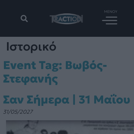
Ιστορικό
Event Tag:
Βωβός-
Στεφανής
Σαν Σήμερα | 31 Μαΐου
31/05/2027