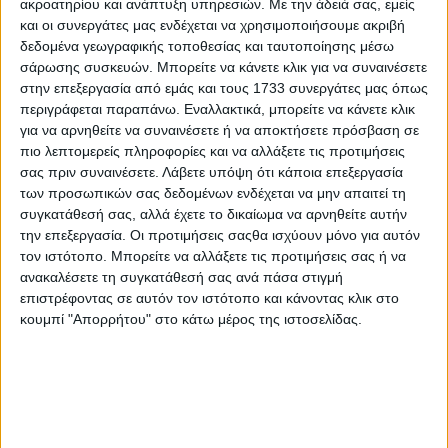
ακροατηρίου και ανάπτυξη υπηρεσιών.
Με την άδειά σας, εμείς
42ο Ράλι Ακρόπολις
και οι συνεργάτες μας ενδέχεται να χρησιμοποιήσουμε ακριβή
δεδομένα γεωγραφικής τοποθεσίας και ταυτοποίησης μέσω
σάρωσης συσκευών. Μπορείτε να κάνετε κλικ για να συναινέσετε
στην επεξεργασία από εμάς και τους 1733 συνεργάτες μας όπως
περιγράφεται παραπάνω. Εναλλακτικά, μπορείτε να κάνετε κλικ
για να αρνηθείτε να συναινέσετε ή να αποκτήσετε πρόσβαση σε
πιο λεπτομερείς πληροφορίες και να αλλάξετε τις προτιμήσεις
ΝΕΑ
LIFESTYLE
σας πριν συναινέσετε.
Λάβετε υπόψη ότι κάποια επεξεργασία
LIFESTYLE NEWS
ΑΥΤΟΚΙΝΗΤΟ
των προσωπικών σας δεδομένων ενδέχεται να μην απαιτεί τη
VINTAGE
συγκατάθεσή σας, αλλά έχετε το δικαίωμα να αρνηθείτε αυτήν
ΠΑΡΟΥΣΙΑΣΕΙΣ
TRAVEL
την επεξεργασία. Οι προτιμήσεις σαςθα ισχύουν μόνο για αυτόν
ΔΟΚΙΜΕΣ
EXTREME
τον ιστότοπο. Μπορείτε να αλλάξετε τις προτιμήσεις σας ή να
ΣΤΡΙΒΟΝΤΑΣ
WOMEN ON WHEELS
ανακαλέσετε τη συγκατάθεσή σας ανά πάσα στιγμή
ΜΑΚΡΑΣ ΔΙΑΡΚΕΙΑΣ
SAFETY
επιστρέφοντας σε αυτόν τον ιστότοπο και κάνοντας κλικ στο
ΑΓΟΡΑ
κουμπί "Απορρήτου" στο κάτω μέρος της ιστοσελίδας.
ΕΚΘΕΣΕΙΣ
SAFETY NEWS
ΔΡΑΣΕΙΣ
2 WHEELS
ΤΕΧΝΟΛΟΓΙΑ &
ΜΟΤΟΣΥΚΛΕΤΑ
ΠΟΔΗΛΑΤΟ
ΠΕΡΙΒΑΛΛΟΝ
MOTO GP
ΧΡΗΣΙΜΑ
MOTOROSPORT