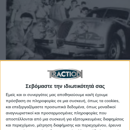
Ετικέτες:
Σαν Σήμερα
,
Traction Anniversaries
,
30 Μαΐου
,
May 30
,
Βωβός-Στεφανής
,
Παπαμιχαήλ-Δημητράκος
,
Ράλι Ακρόπολις
Σεβόμαστε την ιδιωτικότητά σας
1953
,
Ράλι Ακρόπολις 1995
Εμείς και οι συνεργάτες μας αποθηκεύουμε και/ή έχουμε
πρόσβαση σε πληροφορίες σε μια συσκευή, όπως τα cookies,
Το 1953, οι Νίκος Παπαμιχαήλ-Σπύρος
και επεξεργαζόμαστε προσωπικά δεδομένα, όπως μοναδικοί
Δημητράκος, έγιναν οι πρώτοι νικητές του
αναγνωριστικοί και προσαρμοσμένες πληροφορίες που
διεθνούς Ράλι Ακρόπολις και το 1995, οι Άρης
αποστέλλονται από μια συσκευή για εξατομικευμένες διαφημίσεις
και περιεχόμενο, μέτρηση διαφήμισης και περιεχομένου, έρευνα
Βωβός-Κώστας Στεφανής κατέκτησαν τη νίκη στο