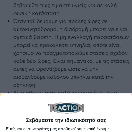
βεβαιωθεί πως είμαστε υγιείς και σε καλή
φυσική κατάσταση
Όταν ταξιδεύουμε για πολλές ώρες σε
αυτοκινητόδρομο, η διαδρομή μπορεί να είναι
σχετικά βαρετή. Η μη εναλλαγή παραστάσεων
μπορεί να προκαλέσει υπνηλία, οπότε είναι
χρήσιμο να πραγματοποιούμε στάσεις σχεδόν
κάθε δύο ώρες. Είναι σημαντικό, με τις στάσεις
αυτές να φροντίζουμε ώστε να μην
αισθανθούμε καθόλου υπνηλία κατά την
οδήγηση
Αν αισθανόμαστε πολύ κουρασμένοι είναι
χρήσιμο να διανυκτερεύσουμε κάπου. Ακόμη
και αν ο χρόνος πιέζει, είναι προτιμότερο να
φτάσουμε στον προορισμό μας
Σεβόμαστε την ιδιωτικότητά σας
αργοπορημένοι, παρά να μην φτάσουμε
Εμείς και οι συνεργάτες μας αποθηκεύουμε και/ή έχουμε