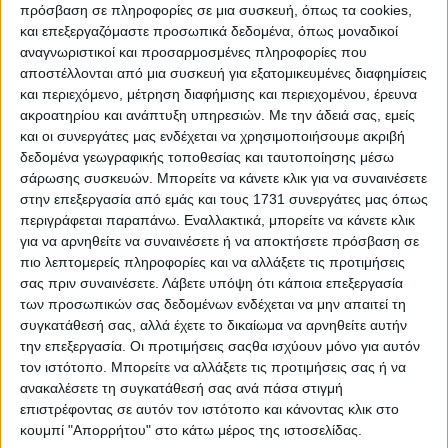
καθόλου λόγω ατυχήματος. Εφόσον
πρόσβαση σε πληροφορίες σε μια συσκευή, όπως τα cookies,
επιλέξουμε τη διανυκτέρευση, θα ξυπνήσουμε
και επεξεργαζόμαστε προσωπικά δεδομένα, όπως μοναδικοί
αναγνωριστικοί και προσαρμοσμένες πληροφορίες που
φρέσκοι και θα επανεκκινήσουμε με
αποστέλλονται από μια συσκευή για εξατομικευμένες διαφημίσεις
μεγαλύτερη ασφάλεια το ταξίδι.
και περιεχόμενο, μέτρηση διαφήμισης και περιεχομένου, έρευνα
Η χρήση καφεΐνης είναι χρήσιμη για λίγο,
ακροατηρίου και ανάπτυξη υπηρεσιών.
Με την άδειά σας, εμείς
αλλά δεν αποτελεί πανάκεια. Ο καφές μπορεί
και οι συνεργάτες μας ενδέχεται να χρησιμοποιήσουμε ακριβή
δεδομένα γεωγραφικής τοποθεσίας και ταυτοποίησης μέσω
να αυξήσει τα αντανακλαστικά μας για μικρό
σάρωσης συσκευών. Μπορείτε να κάνετε κλικ για να συναινέσετε
χρονικό διάστημα, όμως δε μπορεί να
στην επεξεργασία από εμάς και τους 1731 συνεργάτες μας όπως
αντικαταστήσει έναν καλό ύπνο. Ο λόγος είναι
περιγράφεται παραπάνω. Εναλλακτικά, μπορείτε να κάνετε κλικ
για να αρνηθείτε να συναινέσετε ή να αποκτήσετε πρόσβαση σε
πως απλά θα παραταθεί, και δεν θα
πιο λεπτομερείς πληροφορίες και να αλλάξετε τις προτιμήσεις
αποφευχθεί, το διάστημα μέχρι να νιώσουμε
σας πριν συναινέσετε.
Λάβετε υπόψη ότι κάποια επεξεργασία
υπνηλία
των προσωπικών σας δεδομένων ενδέχεται να μην απαιτεί τη
Αποφεύγουμε να κάνουμε ταξίδι μετά από
συγκατάθεσή σας, αλλά έχετε το δικαίωμα να αρνηθείτε αυτήν
την επεξεργασία. Οι προτιμήσεις σαςθα ισχύουν μόνο για αυτόν
πλήρη ημέρα δουλειάς. Όταν ολοκληρώνουμε
τον ιστότοπο. Μπορείτε να αλλάξετε τις προτιμήσεις σας ή να
το ωράριό μας είναι λογικό να νιώθουμε
ανακαλέσετε τη συγκατάθεσή σας ανά πάσα στιγμή
κούραση, οπότε τα αντανακλαστικά μας δε θα
επιστρέφοντας σε αυτόν τον ιστότοπο και κάνοντας κλικ στο
κουμπί "Απορρήτου" στο κάτω μέρος της ιστοσελίδας.
βρίσκονται στο απαιτούμενο επίπεδο.