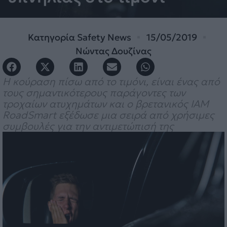
Κατηγορία
Safety News
15/05/2019
Νώντας Δουζίνας
Η κούραση πίσω από το τιμόνι, είναι ένας από
τους σημαντικότερους παράγοντες των
τροχαίων ατυχημάτων και ο βρετανικός IAM
RoadSmart εξέδωσε μια σειρά από χρήσιμες
συμβουλές για την αντιμετώπισή της