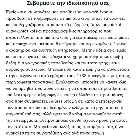
Σεβόμαστε την ιδιωτικότητά σας
Εμείς και οι συνεργάτες μας αποθηκεύουμε και/ή έχουμε
πρόσβαση σε πληροφορίες σε μια συσκευή, όπως τα cookies,
και επεξεργαζόμαστε προσωπικά δεδομένα, όπως μοναδικοί
αναγνωριστικοί και προσαρμοσμένες πληροφορίες που
αποστέλλονται από μια συσκευή για εξατομικευμένες διαφημίσεις
και περιεχόμενο, μέτρηση διαφήμισης και περιεχομένου, έρευνα
ακροατηρίου και ανάπτυξη υπηρεσιών.
Με την άδειά σας, εμείς
Ακολουθούν οι τιμές όλων των εκδόσεων
και οι συνεργάτες μας ενδέχεται να χρησιμοποιήσουμε ακριβή
Για τις αμιγώς ηλεκτρικές, δεν συνυπολογίζεται
δεδομένα γεωγραφικής τοποθεσίας και ταυτοποίησης μέσω
τυχόν όφελος από την κρατική επιδότηση “Κινούμαι
σάρωσης συσκευών. Μπορείτε να κάνετε κλικ για να συναινέσετε
Ηλεκτρικά”:
στην επεξεργασία από εμάς και τους 1733 συνεργάτες μας όπως
περιγράφεται παραπάνω. Εναλλακτικά, μπορείτε να κάνετε κλικ
– CLA 200 με EQ technology € 49.550
για να αρνηθείτε να συναινέσετε ή να αποκτήσετε πρόσβαση σε
– CLA 250+ με EQ technology € 59.000
πιο λεπτομερείς πληροφορίες και να αλλάξετε τις προτιμήσεις
– CLA 350 4MATIC με EQ technology € 63.400
σας πριν συναινέσετε.
Λάβετε υπόψη ότι κάποια επεξεργασία
των προσωπικών σας δεδομένων ενδέχεται να μην απαιτεί τη
Υβριδικές εκδόσεις:
συγκατάθεσή σας, αλλά έχετε το δικαίωμα να αρνηθείτε αυτήν
την επεξεργασία. Οι προτιμήσεις σαςθα ισχύουν μόνο για αυτόν
– CLA 180: € 49.950
τον ιστότοπο. Μπορείτε να αλλάξετε τις προτιμήσεις σας ή να
– CLA 200: € 54.900
ανακαλέσετε τη συγκατάθεσή σας ανά πάσα στιγμή