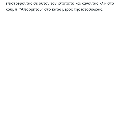
– CLA 200 4MATIC: € 57.900
επιστρέφοντας σε αυτόν τον ιστότοπο και κάνοντας κλικ στο
– CLA 220: € 58.800
κουμπί "Απορρήτου" στο κάτω μέρος της ιστοσελίδας.
– CLA 220 4MATIC: € 61.400