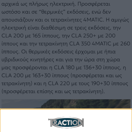
αρχικά ως πλήρως ηλεκτρική. Προσφέρεται
ωστόσο και σε “θερμικές” εκδόσεις, ενώ δεν
απουσιάζουν και οι τετρακίνητες 4MATIC. Η αμιγώς
ηλεκτρική είναι διαθέσιμη σε τρεις εκδόσεις, την
CLA 200 με 165 ίππους, την CLA 250+ με 200
ίππους και την τετρακίνητη CLA 350 4MATIC με 260
ίππους. Οι θερμικές εκδόσεις έρχομαι με ήπια
υβριδικούς κινητήρες και για την ώρα στη χώρα
μας προσφέρονται η CLA 180 με 136+30 ίππους, η
CLA 200 με 163+30 ίππους (προσφέρεται και ως
τετρακίνητη) και η CLA 220 με τους 190+30 ίππους
(προσφέρεται επίσης και ως τετρακίνητη).