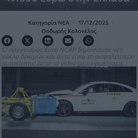
Κατηγορία
ΝΕΑ
17/12/2025
Θοδωρής Κολονέλος
Ο οργανισμός Euro NCAP δημοσίευσε νέο
κύκλο δοκιμών και αυτό είναι το ασφαλέστερο
αυτοκίνητο! Δείτε το video με συγκρούσεις...