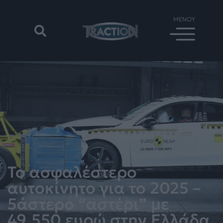
Το ασφαλέστερο
αυτοκίνητο για το 2025 –
5άστερο “αστέρι” με
49.550 ευρώ στην Ελλάδα