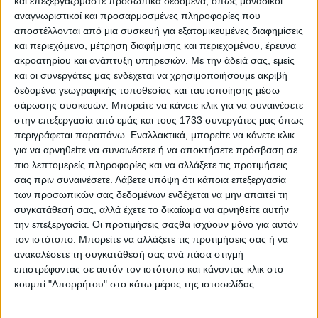
και επεξεργαζόμαστε προσωπικά δεδομένα, όπως μοναδικοί
αναγνωριστικοί και προσαρμοσμένες πληροφορίες που
αποστέλλονται από μια συσκευή για εξατομικευμένες διαφημίσεις
και περιεχόμενο, μέτρηση διαφήμισης και περιεχομένου, έρευνα
ακροατηρίου και ανάπτυξη υπηρεσιών.
Με την άδειά σας, εμείς
και οι συνεργάτες μας ενδέχεται να χρησιμοποιήσουμε ακριβή
δεδομένα γεωγραφικής τοποθεσίας και ταυτοποίησης μέσω
Mercedes-Benz: Στο επίκεντρο του κορυφαίου
σάρωσης συσκευών. Μπορείτε να κάνετε κλικ για να συναινέσετε
γυναικείου τουρνουά WTA 250 Athens
στην επεξεργασία από εμάς και τους 1733 συνεργάτες μας όπως
περιγράφεται παραπάνω. Εναλλακτικά, μπορείτε να κάνετε κλικ
για να αρνηθείτε να συναινέσετε ή να αποκτήσετε πρόσβαση σε
πιο λεπτομερείς πληροφορίες και να αλλάξετε τις προτιμήσεις
σας πριν συναινέσετε.
Λάβετε υπόψη ότι κάποια επεξεργασία
των προσωπικών σας δεδομένων ενδέχεται να μην απαιτεί τη
συγκατάθεσή σας, αλλά έχετε το δικαίωμα να αρνηθείτε αυτήν
την επεξεργασία. Οι προτιμήσεις σαςθα ισχύουν μόνο για αυτόν
τον ιστότοπο. Μπορείτε να αλλάξετε τις προτιμήσεις σας ή να
ανακαλέσετε τη συγκατάθεσή σας ανά πάσα στιγμή
επιστρέφοντας σε αυτόν τον ιστότοπο και κάνοντας κλικ στο
κουμπί "Απορρήτου" στο κάτω μέρος της ιστοσελίδας.
Στην Ελλάδα η νέα Mercedes-Benz GLB – Τιμές,