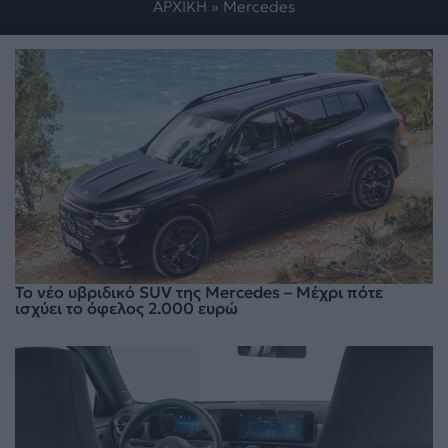
ΑΡΧΙΚΗ
»
Mercedes
Το νέο υβριδικό SUV της Mercedes – Μέχρι πότε
ισχύει το όφελος 2.000 ευρώ