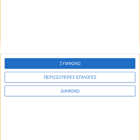
Motor Oil: “Πράσινα” δρομολόγια και στις βαριές
μεταφορές – Πού γίνεται η αρχή στην Ελλάδα
ΣΥΜΦΩΝΩ
ΠΕΡΙΣΣΟΤΕΡΕΣ ΕΠΙΛΟΓΕΣ
ΔΙΑΦΩΝΩ
Η ιστορία του πιο διάσημου αστεριού στο αυτοκίνητο
– Πώς δημιουργήθηκε το σήμα της Mercedes-Benz