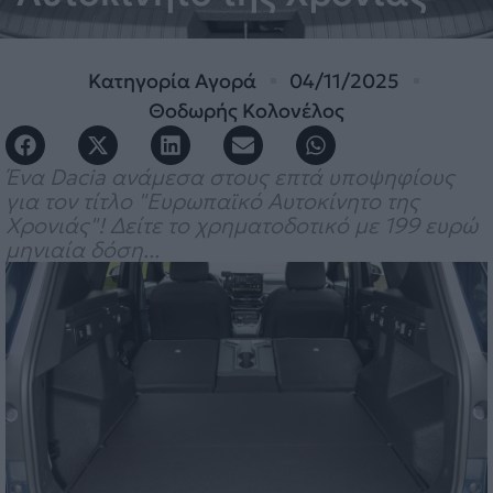
Κατηγορία
Αγορά
04/11/2025
Θοδωρής Κολονέλος
Ένα Dacia ανάμεσα στους επτά υποψηφίους
για τον τίτλο "Ευρωπαϊκό Αυτοκίνητο της
Χρονιάς"! Δείτε το χρηματοδοτικό με 199 ευρώ
μηνιαία δόση...