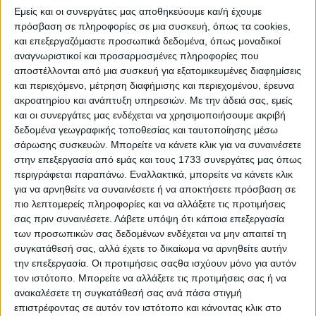
Εμείς και οι συνεργάτες μας αποθηκεύουμε και/ή έχουμε
πρόσβαση σε πληροφορίες σε μια συσκευή, όπως τα cookies,
και επεξεργαζόμαστε προσωπικά δεδομένα, όπως μοναδικοί
αναγνωριστικοί και προσαρμοσμένες πληροφορίες που
αποστέλλονται από μια συσκευή για εξατομικευμένες διαφημίσεις
και περιεχόμενο, μέτρηση διαφήμισης και περιεχομένου, έρευνα
ακροατηρίου και ανάπτυξη υπηρεσιών.
Με την άδειά σας, εμείς
Ξεκινά από 23.800 ευρώ – Χρηματοδοτικό με 199
και οι συνεργάτες μας ενδέχεται να χρησιμοποιήσουμε ακριβή
ευρώ / μήνα
δεδομένα γεωγραφικής τοποθεσίας και ταυτοποίησης μέσω
Όπως αναφέρει η εταιρεία στην επίσημη ιστοσελίδα
σάρωσης συσκευών. Μπορείτε να κάνετε κλικ για να συναινέσετε
στην επεξεργασία από εμάς και τους 1733 συνεργάτες μας όπως
της, η μηνιαία δόση των 199 ευρώ προκύπτει σε
περιγράφεται παραπάνω. Εναλλακτικά, μπορείτε να κάνετε κλικ
χρηματοδοτικό πρόγραμμα από την “Santander
για να αρνηθείτε να συναινέσετε ή να αποκτήσετε πρόσβαση σε
Consumer Finance” για την ήπια υβριδική έκδοση
πιο λεπτομερείς πληροφορίες και να αλλάξετε τις προτιμήσεις
των 140 ίππων. Αφορά δηλαδή στην έκδοση Dacia
σας πριν συναινέσετε.
Λάβετε υπόψη ότι κάποια επεξεργασία
των προσωπικών σας δεδομένων ενδέχεται να μην απαιτεί τη
Bigster essential mild hybrid 140, η οποία κοστίζει
συγκατάθεσή σας, αλλά έχετε το δικαίωμα να αρνηθείτε αυτήν
23.800 ευρώ. Υπάρχει η δυνατότητα δανείου ύψους
την επεξεργασία. Οι προτιμήσεις σαςθα ισχύουν μόνο για αυτόν
14.436 ευρώ, με σταθερό επιτόκιο 7,5%
τον ιστότοπο. Μπορείτε να αλλάξετε τις προτιμήσεις σας ή να
ανακαλέσετε τη συγκατάθεσή σας ανά πάσα στιγμή
(προσαύξηση 0,60% εισφορά Ν.128/1975), με
επιστρέφοντας σε αυτόν τον ιστότοπο και κάνοντας κλικ στο
διάρκεια 48 μήνες, μηνιαία δόση 199 ευρώ και