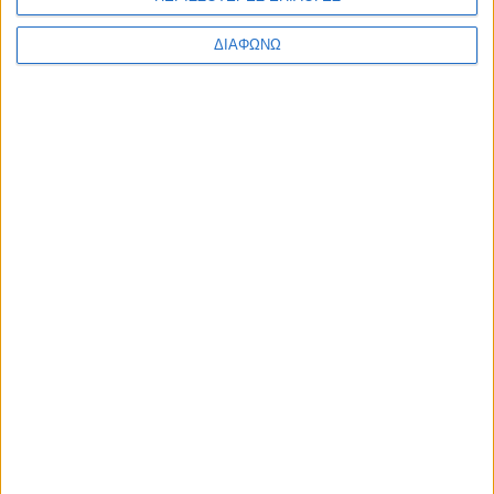
– Υγραέριο, αυτόματο κιβώτιο και
20.600 ευρώ
ΔΙΑΦΩΝΩ
ΔΙΑΒΑΣΤΕ
Τα δύο υβριδικά B-SUV με την
χαμηλότερη κατανάλωση – Από 24.500
ευρώ και 4,3 λτ./100 χλμ.