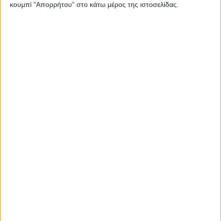
κουμπί "Απορρήτου" στο κάτω μέρος της ιστοσελίδας.
τελευταία δόση (balloon) 8.568 ευρώ.
Το συνολικό κόστος του δανείου αυτοκινήτου
ανέρχεται σε 3.441,58 ευρώ, το οποίο αποτελείται
από 3.171,58 ευρώ τόκους και 270,00 ευρώ έξοδα
χρηματοδότησης. Ως εκ τούτου, στη λήξη του
δανείου, το συνολικό ποσό που θα έχει καταβληθεί