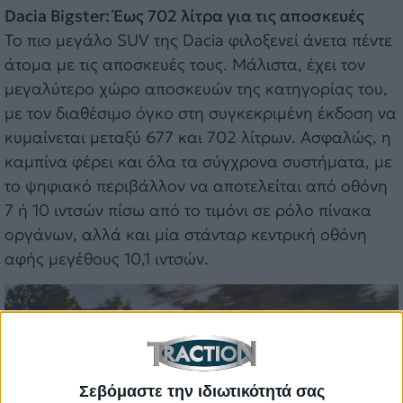
Dacia Bigster: Έως 702 λίτρα για τις αποσκευές
Το πιο μεγάλο SUV της Dacia φιλοξενεί άνετα πέντε
άτομα με τις αποσκευές τους. Μάλιστα, έχει τον
μεγαλύτερο χώρο αποσκευών της κατηγορίας του,
με τον διαθέσιμο όγκο στη συγκεκριμένη έκδοση να
κυμαίνεται μεταξύ 677 και 702 λίτρων. Ασφαλώς, η
καμπίνα φέρει και όλα τα σύγχρονα συστήματα, με
το ψηφιακό περιβάλλον να αποτελείται από οθόνη
7 ή 10 ιντσών πίσω από το τιμόνι σε ρόλο πίνακα
οργάνων, αλλά και μία στάνταρ κεντρική οθόνη
αφής μεγέθους 10,1 ιντσών.
Σεβόμαστε την ιδιωτικότητά σας