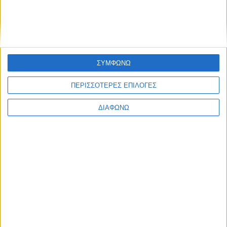
Μεγάλο όφελος για καινούρια
Mercedes – Μόλις 140 αυτοκίνητα
διαθέσιμα με 32.990 ευρώ
ΔΙΑΒΑΣΤΕ
ΣΥΜΦΩΝΩ
ΠΕΡΙΣΣΟΤΕΡΕΣ ΕΠΙΛΟΓΕΣ
ΔΙΑΦΩΝΩ
Δοκιμάζουμε το best seller της Ευρώπης
– Υγραέριο, αυτόματο κιβώτιο και
20.600 ευρώ