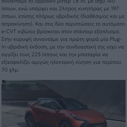
συναντάμε το υβριδικό μοτέρ 1,8 λτ. με ισχύ 140
ίππων, ενώ υπάρχει και 2λιτρος κινητήρας με 197
ίππων, επίσης πλήρως υβριδικός (διαθέσιμος και με
τετρακίνηση). Και στις δύο περιπτώσεις το αυτόματο
e-CVT κιβώτιο βρίσκεται στον στάνταρ εξοπλισμό.
Στην κορυφή συναντάμε για πρώτη φορά μία Plug-
In υβριδική έκδοση, με την συνδυαστική της ισχύ να
αγγίζει τους 223 ίππους και την μπαταρία να
εξασφαλίζει αμιγώς ηλεκτρική κίνηση για περίπου
70 χλμ.