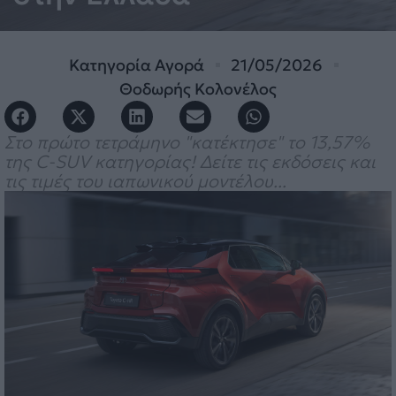
Κατηγορία
Αγορά
21/05/2026
Θοδωρής Κολονέλος
Στο πρώτο τετράμηνο "κατέκτησε" το 13,57%
της C-SUV κατηγορίας! Δείτε τις εκδόσεις και
τις τιμές του ιαπωνικού μοντέλου...