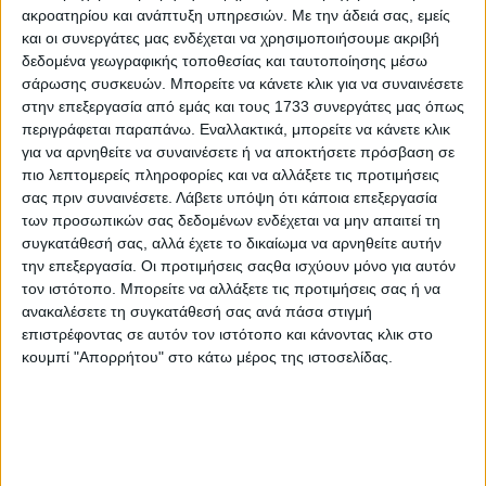
ακροατηρίου και ανάπτυξη υπηρεσιών.
Με την άδειά σας, εμείς
και οι συνεργάτες μας ενδέχεται να χρησιμοποιήσουμε ακριβή
δεδομένα γεωγραφικής τοποθεσίας και ταυτοποίησης μέσω
σάρωσης συσκευών. Μπορείτε να κάνετε κλικ για να συναινέσετε
στην επεξεργασία από εμάς και τους 1733 συνεργάτες μας όπως
περιγράφεται παραπάνω. Εναλλακτικά, μπορείτε να κάνετε κλικ
για να αρνηθείτε να συναινέσετε ή να αποκτήσετε πρόσβαση σε
πιο λεπτομερείς πληροφορίες και να αλλάξετε τις προτιμήσεις
σας πριν συναινέσετε.
Λάβετε υπόψη ότι κάποια επεξεργασία
των προσωπικών σας δεδομένων ενδέχεται να μην απαιτεί τη
συγκατάθεσή σας, αλλά έχετε το δικαίωμα να αρνηθείτε αυτήν
την επεξεργασία. Οι προτιμήσεις σαςθα ισχύουν μόνο για αυτόν
τον ιστότοπο. Μπορείτε να αλλάξετε τις προτιμήσεις σας ή να
Toyota Relax: 11 έτη ή 200.000 χλμ.
ανακαλέσετε τη συγκατάθεσή σας ανά πάσα στιγμή
επιστρέφοντας σε αυτόν τον ιστότοπο και κάνοντας κλικ στο
Η Toyota προσφέρει για όλα της τα μοντέλα το
κουμπί "Απορρήτου" στο κάτω μέρος της ιστοσελίδας.
πρόγραμμα Toyota Relax. Είναι ένα πρωτοποριακό
πρόγραμμα εγγύησης που προσφέρει κάλυψη έως
και 11 έτη ή 200.000 χλμ. Ισχύει για ολόκληρη τη
γκάμα της εταιρείας – καινούρια, επαγγελματικά