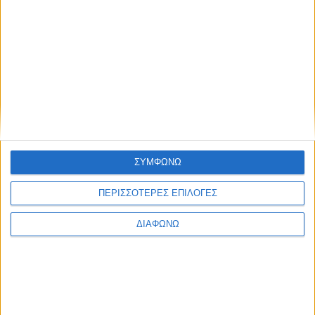
Τα δύο υβριδικά Toyota που “καίνε”
κάτω από 4,0 λτ./100 χλμ. – Οι τιμές
τους στην Ελλάδα
ΣΥΜΦΩΝΩ
ΔΙΑΒΑΣΤΕ
ΠΕΡΙΣΣΟΤΕΡΕΣ ΕΠΙΛΟΓΕΣ
ΔΙΑΦΩΝΩ