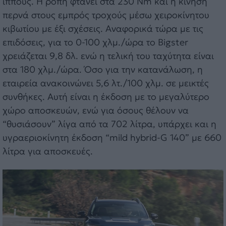
ίππους. Η ροπή φτάνει στα 230 Nm και η κίνηση
περνά στους εμπρός τροχούς μέσω χειροκίνητου
κιβωτίου με έξι σχέσεις. Αναφορικά τώρα με τις
επιδόσεις, για το 0-100 χλμ./ώρα το Bigster
χρειάζεται 9,8 δλ. ενώ η τελική του ταχύτητα είναι
στα 180 χλμ./ώρα. Όσο για την κατανάλωση, η
εταιρεία ανακοινώνει 5,6 λτ./100 χλμ. σε μεικτές
συνθήκες. Αυτή είναι η έκδοση με το μεγαλύτερο
χώρο αποσκευών, ενώ για όσους θέλουν να
“θυσιάσουν” λίγα από τα 702 λίτρα, υπάρχει και η
υγραεριοκίνητη έκδοση “mild hybrid-G 140” με 660
λίτρα για αποσκευές.