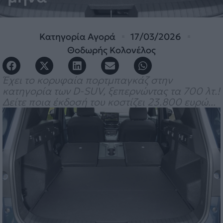
Κατηγορία
Αγορά
17/03/2026
Θοδωρής Κολονέλος
Έχει το κορυφαία πορτμπαγκάζ στην
κατηγορία των D-SUV, ξεπερνώντας τα 700 λτ.!
Δείτε ποια έκδοσή του κοστίζει 23.800 ευρώ...