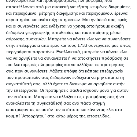
αναγνωριστικοί και προσαρμοσμένες πληροφορίες που
αποστέλλονται από μια συσκευή για εξατομικευμένες διαφημίσεις
και περιεχόμενο, μέτρηση διαφήμισης και περιεχομένου, έρευνα
ακροατηρίου και ανάπτυξη υπηρεσιών.
Με την άδειά σας, εμείς
και οι συνεργάτες μας ενδέχεται να χρησιμοποιήσουμε ακριβή
δεδομένα γεωγραφικής τοποθεσίας και ταυτοποίησης μέσω
σάρωσης συσκευών. Μπορείτε να κάνετε κλικ για να συναινέσετε
στην επεξεργασία από εμάς και τους 1733 συνεργάτες μας όπως
περιγράφεται παραπάνω. Εναλλακτικά, μπορείτε να κάνετε κλικ
για να αρνηθείτε να συναινέσετε ή να αποκτήσετε πρόσβαση σε
πιο λεπτομερείς πληροφορίες και να αλλάξετε τις προτιμήσεις
σας πριν συναινέσετε.
Λάβετε υπόψη ότι κάποια επεξεργασία
των προσωπικών σας δεδομένων ενδέχεται να μην απαιτεί τη
συγκατάθεσή σας, αλλά έχετε το δικαίωμα να αρνηθείτε αυτήν
Το χρηματοδοτικό πρόγραμμα με μηνιαία δόση 199
την επεξεργασία. Οι προτιμήσεις σαςθα ισχύουν μόνο για αυτόν
ευρώ
τον ιστότοπο. Μπορείτε να αλλάξετε τις προτιμήσεις σας ή να
ανακαλέσετε τη συγκατάθεσή σας ανά πάσα στιγμή
Η έκδοση “mild hybrid 140” είναι η πιο προσιτή στη
επιστρέφοντας σε αυτόν τον ιστότοπο και κάνοντας κλικ στο
γκάμα του Dacia Bigster και ξεκινά αυτή τη στιγμή
κουμπί "Απορρήτου" στο κάτω μέρος της ιστοσελίδας.
από τα 23.800 ευρώ (πακέτο εξοπλισμού
“essential”). Ιδιαίτερο ενδιαφέρον έχει όμως να