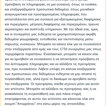
έναν βαθύ, γεμάτο και άμεσα αναγνωρίσιμο ήχο, ο
πρόσβαση σε πληροφορίες σε μια συσκευή, όπως τα cookies,
και επεξεργαζόμαστε προσωπικά δεδομένα, όπως μοναδικοί
οποίος αποτελεί αναπόσπαστο μέρος της
αναγνωριστικοί και προσαρμοσμένες πληροφορίες που
ταυτότητας των σπορ μοντέλων Audi με
αποστέλλονται από μια συσκευή για εξατομικευμένες διαφημίσεις
πεντακύλινδρο κινητήρα. Χάρη στον πλήρως
και περιεχόμενο, μέτρηση διαφήμισης και περιεχομένου, έρευνα
ακροατηρίου και ανάπτυξη υπηρεσιών.
Με την άδειά σας, εμείς
μεταβλητό έλεγχο των βαλβίδων, το RS Sport
και οι συνεργάτες μας ενδέχεται να χρησιμοποιήσουμε ακριβή
σύστημα εξαγωγής διευρύνει ακόμη περισσότερο
δεδομένα γεωγραφικής τοποθεσίας και ταυτοποίησης μέσω
το ηχητικό φάσμα, ενώ η μειωμένη ηχομόνωση στο
σάρωσης συσκευών. Μπορείτε να κάνετε κλικ για να συναινέσετε
διαχωριστικό του χώρου κινητήρα επιτρέπει στον
στην επεξεργασία από εμάς και τους 1733 συνεργάτες μας όπως
περιγράφεται παραπάνω. Εναλλακτικά, μπορείτε να κάνετε κλικ
ήχο να φτάνει πιο άμεσα στην καμπίνα.
για να αρνηθείτε να συναινέσετε ή να αποκτήσετε πρόσβαση σε
πιο λεπτομερείς πληροφορίες και να αλλάξετε τις προτιμήσεις
σας πριν συναινέσετε.
Λάβετε υπόψη ότι κάποια επεξεργασία
των προσωπικών σας δεδομένων ενδέχεται να μην απαιτεί τη
συγκατάθεσή σας, αλλά έχετε το δικαίωμα να αρνηθείτε αυτήν
την επεξεργασία. Οι προτιμήσεις σαςθα ισχύουν μόνο για αυτόν
τον ιστότοπο. Μπορείτε να αλλάξετε τις προτιμήσεις σας ή να
ανακαλέσετε τη συγκατάθεσή σας ανά πάσα στιγμή
επιστρέφοντας σε αυτόν τον ιστότοπο και κάνοντας κλικ στο
κουμπί "Απορρήτου" στο κάτω μέρος της ιστοσελίδας.