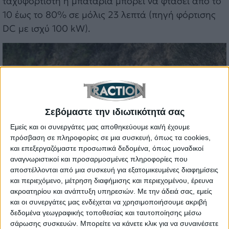
ταχυφορτιστή η μπαταρία μπορεί να φτάσει από το
10 έως το 80% σε μόλις 23 λεπτά (πηγή φόρτισης
DC με ισχύ 100 kW).
Σεβόμαστε την ιδιωτικότητά σας
Εμείς και οι συνεργάτες μας αποθηκεύουμε και/ή έχουμε
πρόσβαση σε πληροφορίες σε μια συσκευή, όπως τα cookies,
και επεξεργαζόμαστε προσωπικά δεδομένα, όπως μοναδικοί
αναγνωριστικοί και προσαρμοσμένες πληροφορίες που
αποστέλλονται από μια συσκευή για εξατομικευμένες διαφημίσεις
και περιεχόμενο, μέτρηση διαφήμισης και περιεχομένου, έρευνα
Κορυφαία πρακτικότητα με το Gigabox
ακροατηρίου και ανάπτυξη υπηρεσιών.
Με την άδειά σας, εμείς
Το
Ford Puma Gen-E
ξεχωρίζει από τον
και οι συνεργάτες μας ενδέχεται να χρησιμοποιήσουμε ακριβή
ανταγωνισμό λόγω της κορυφαίας πρακτικότητας
δεδομένα γεωγραφικής τοποθεσίας και ταυτοποίησης μέσω
σάρωσης συσκευών. Μπορείτε να κάνετε κλικ για να συναινέσετε
για την κατηγορία, με την συνολική χωρητικότητα