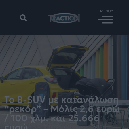
Το B-SUV με κατανάλωση
“ρεκόρ” – Μόλις 2,6 ευρώ
/ 100 χλμ. και 25.666
ευρώ