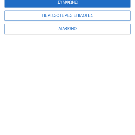
ΣΥΜΦΩΝΩ
ΠΕΡΙΣΣΟΤΕΡΕΣ ΕΠΙΛΟΓΕΣ
ΔΙΑΦΩΝΩ
Μεγάλο όφελος για καινούρια
Mercedes – Μόλις 140 αυτοκίνητα
διαθέσιμα με 32.990 ευρώ
ΔΙΑΒΑΣΤΕ