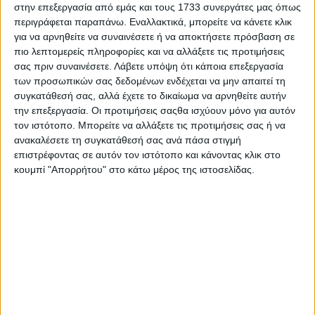
στην επεξεργασία από εμάς και τους 1733 συνεργάτες μας όπως
να περνά ακόμα και κάποια station wagon της
περιγράφεται παραπάνω. Εναλλακτικά, μπορείτε να κάνετε κλικ
αγοράς. Ο ήδη καινοτόμος αποθηκευτικός χώρος
για να αρνηθείτε να συναινέσετε ή να αποκτήσετε πρόσβαση σε
πιο λεπτομερείς πληροφορίες και να αλλάξετε τις προτιμήσεις
MegaBox στο πορτμπαγκάζ… έχει μετατραπεί σε
σας πριν συναινέσετε.
Λάβετε υπόψη ότι κάποια επεξεργασία
GigaBox, εξασφαλίζοντας συνολική χωρητικότητα
των προσωπικών σας δεδομένων ενδέχεται να μην απαιτεί τη
για την μεταφορά αποσκευών έως και 574 λίτρα σε
συγκατάθεσή σας, αλλά έχετε το δικαίωμα να αρνηθείτε αυτήν
5-θέσια διαμόρφωση (φορτωμένο μέχρι την οροφή).
την επεξεργασία. Οι προτιμήσεις σαςθα ισχύουν μόνο για αυτόν
τον ιστότοπο. Μπορείτε να αλλάξετε τις προτιμήσεις σας ή να
H συγκεκριμένη τιμή είναι μεγαλύτερη ακόμα και
ανακαλέσετε τη συγκατάθεσή σας ανά πάσα στιγμή
από SUV ανώτερης κατηγορίας. Η πρακτικότητα,
επιστρέφοντας σε αυτόν τον ιστότοπο και κάνοντας κλικ στο
ωστόσο, δεν τελειώνει εκεί, αφού στο εμπρός μέρος
κουμπί "Απορρήτου" στο κάτω μέρος της ιστοσελίδας.
υπάρχει και το λεγόμενο “frunk”. Πρόκειται για
έναν δεύτερο χώρο αποθήκευσης με χωρητικότητα
43 λίτρων, ο οποίος αξιοποιεί ιδανικά τον όγκο που
θα καταλάμβανε ο βενζινοκινητήρας.