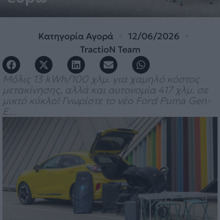
Κατηγορία
Αγορά
12/06/2026
TractioN Team
Μόλις 13 kWh/100 χλμ. για χαμηλό κόστος
μετακίνησης, αλλά και αυτονομία 417 χλμ. σε
μικτό κύκλο! Γνωρίστε το νέο Ford Puma Gen-
E...