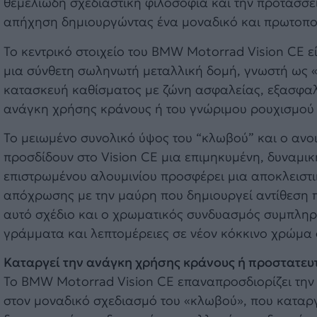
θεμελιώδη σχεδιαστική φιλοσοφία και την προτάσσε
απήχηση δημιουργώντας ένα μοναδικό και πρωτοπο
Το κεντρικό στοιχείο του BMW Motorrad Vision CE ε
μια σύνθετη σωληνωτή μεταλλική δομή, γνωστή ως «
κατασκευή καθίσματος με ζώνη ασφαλείας, εξασφαλ
ανάγκη χρήσης κράνους ή του γνώριμου ρουχισμού
Το μειωμένο συνολικό ύψος του “κλωβού” και ο ανοι
προσδίδουν στο Vision CE μια επιμηκυμένη, δυναμικ
επιστρωμένου αλουμινίου προσφέρει μια αποκλειστι
απόχρωσης με την μαύρη που δημιουργεί αντίθεση πρ
αυτό σχέδιο και ο χρωματικός συνδυασμός συμπλη
γράμματα και λεπτομέρειες σε νέον κόκκινο χρώμα 
Καταργεί την ανάγκη χρήσης κράνους ή προστατευ
Το BMW Motorrad Vision CE επαναπροσδιορίζει την 
στον μοναδικό σχεδιασμό του «κλωβού», που καταργ