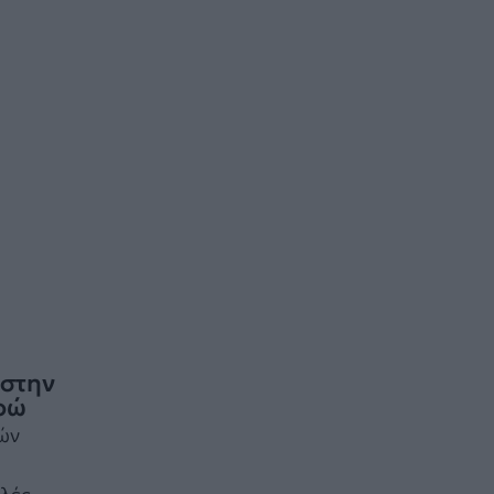
 στην
υρώ
ών