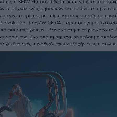
roup, η BMW Motorrad δεσμεύεται να επαναπροσδιο
οιώντας τεχνολογίες μηδενικών εκπομπών και πρωτοπ
rad έγινε ο πρώτος premium κατασκευαστής που συν
C evolution. Το BMW CE 04 – αριστούργημα σχεδιασ
από εκπομπές ρύπων – λανσαρίστηκε στην αγορά το 
ατηγορία του. Ένα ακόμη σημαντικό ορόσημο ακολο
ίζει ένα νέο, μοναδικό και κατεξοχήν casual στυλ κι