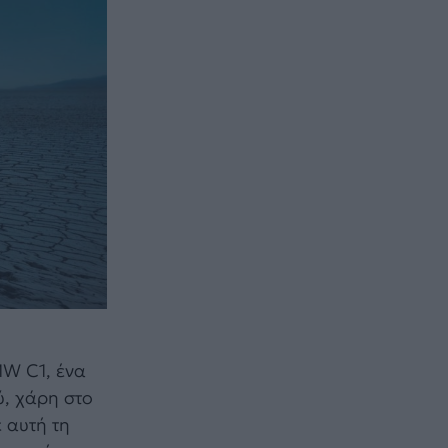
MW C1, ένα
ύ, χάρη στο
 αυτή τη