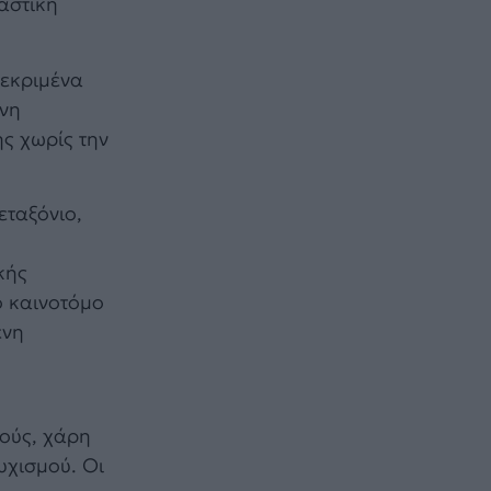
αστική
κεκριμένα
ένη
ς χωρίς την
εταξόνιο,
κής
ο καινοτόμο
ένη
χούς, χάρη
υχισμού. Οι