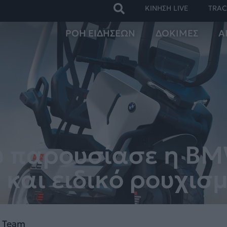
ΚΙΝΗΣΗ LIVE
TRAC
ΡΟΗ ΕΙΔΗΣΕΩΝ
ΔΟΚΙΜΕΣ
Α
ου παρουσίασε η BM
 και ειδικό ρουχισ
N Team