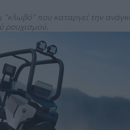
ι "κλωβό" που καταργεί την ανάγκ
ύ ρουχισμού.