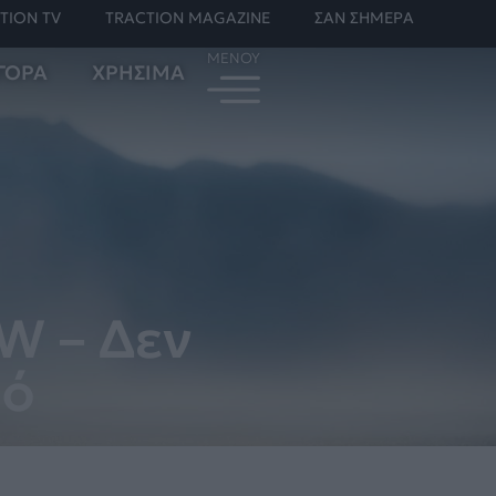
TION TV
TRACTION MAGAZINE
ΣΑΝ ΣΗΜΕΡΑ
ΓΟΡΑ
ΧΡΗΣΙΜΑ
W – Δεν
μό