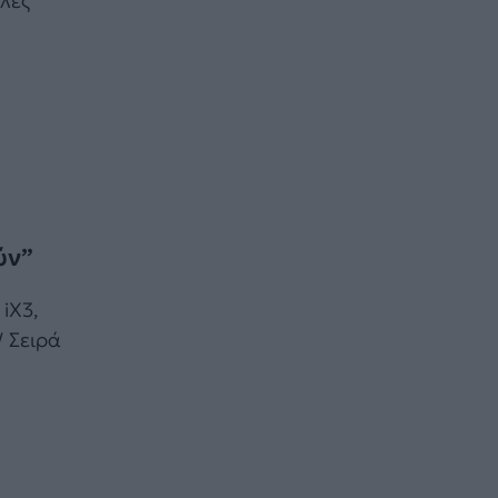
ιλές
ύν”
iX3,
W Σειρά