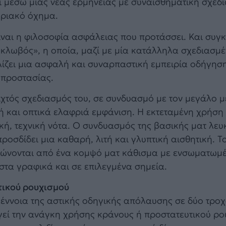
ι μέσω μιας νέας ερμηνείας με συναισθηματική σχεδι
ριακό όχημα.
ίναι η φιλοσοφία ασφάλειας που προτάσσει. Και συγ
κλωβός», η οποία, μαζί με μία κατάλληλα σχεδιασμ
ίζει μια ασφαλή και συναρπαστική εμπειρία οδήγηση
 προστασίας.
χτός σχεδιασμός του, σε συνδυασμό με τον μεγάλο μ
ή και οπτικά ελαφριά εμφάνιση. Η εκτεταμένη χρήση
κή, τεχνική νότα. Ο συνδυασμός της βασικής ματ λευ
οσδίδει μια καθαρή, λιτή και γλυπτική αισθητική. Τ
ρώνονται από ένα κομψό ματ κάθισμα με ενσωματωμ
στα γραφικά και σε επιλεγμένα σημεία.
τικού ρουχισμού
έννοια της αστικής οδηγικής απόλαυσης σε δύο τρο
εί την ανάγκη χρήσης κράνους ή προστατευτικού ρο