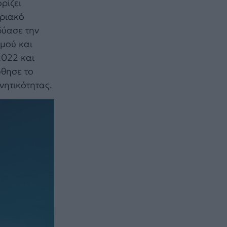
ρίζει
οριακό
δύασε την
μού και
2022 και
ύθησε το
νητικότητας.