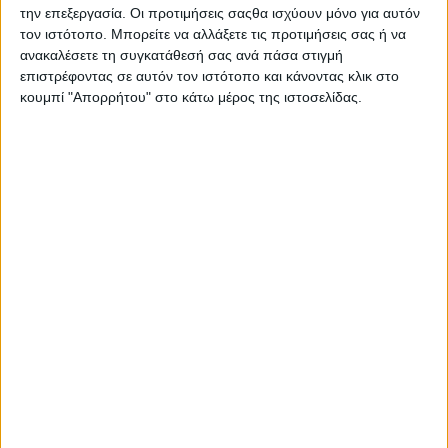
Νορβηγία και Σλοβενία. Στην Ελλάδα, το Corsa
την επεξεργασία. Οι προτιμήσεις σαςθα ισχύουν μόνο για αυτόν
ήταν το πρώτο σε πωλήσεις επιβατικό όχημα
τον ιστότοπο. Μπορείτε να αλλάξετε τις προτιμήσεις σας ή να
συνολικά για το 2023. Πολυάριθμες διακρίσεις από
ανακαλέσετε τη συγκατάθεσή σας ανά πάσα στιγμή
επιστρέφοντας σε αυτόν τον ιστότοπο και κάνοντας κλικ στο
το κοινό και ειδικούς, όπως το βραβείο ‘Best in
κουμπί "Απορρήτου" στο κάτω μέρος της ιστοσελίδας.
Class’ 2025 για το Opel Corsa Electric ως
‘Καλύτερο Ηλεκτρικό Αυτοκίνητο Πόλης’,
επιβεβαιώνουν την επιτυχία του.