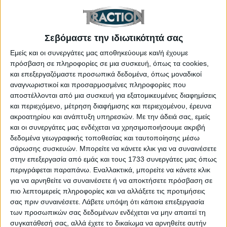
Πρωτιές σε Ελλάδα, Γερμανία και Ηνωμένο
Βασίλειο
Σεβόμαστε την ιδιωτικότητά σας
Η επιτυχία του μοντέλου επιβεβαιώνεται από τους
Εμείς και οι συνεργάτες μας αποθηκεύουμε και/ή έχουμε
αριθμούς: Σύμφωνα με στατιστικά ταξινομήσεων της
πρόσβαση σε πληροφορίες σε μια συσκευή, όπως τα cookies,
και επεξεργαζόμαστε προσωπικά δεδομένα, όπως μοναδικοί
Ομοσπονδιακής Αρχής Οδικών Μεταφορών της
αναγνωριστικοί και προσαρμοσμένες πληροφορίες που
Γερμανίας (KBA), το Corsa είναι το πιο δημοφιλές
αποστέλλονται από μια συσκευή για εξατομικευμένες διαφημίσεις
μικρό αυτοκίνητο στη Γερμανία τα τελευταία
και περιεχόμενο, μέτρηση διαφήμισης και περιεχομένου, έρευνα
ακροατηρίου και ανάπτυξη υπηρεσιών.
Με την άδειά σας, εμείς
τέσσερα χρόνια. Ήταν επίσης το πρώτο σε πωλήσεις
και οι συνεργάτες μας ενδέχεται να χρησιμοποιήσουμε ακριβή
στην κατηγορία του στο Ηνωμένο Βασίλειο για τρία
δεδομένα γεωγραφικής τοποθεσίας και ταυτοποίησης μέσω
συνεχόμενα έτη (2021–2023). Και στις δύο αυτές
σάρωσης συσκευών. Μπορείτε να κάνετε κλικ για να συναινέσετε
σημαντικές αγορές, το Corsa διατηρεί την
στην επεξεργασία από εμάς και τους 1733 συνεργάτες μας όπως
περιγράφεται παραπάνω. Εναλλακτικά, μπορείτε να κάνετε κλικ
πρωτοκαθεδρία στην κατηγορία Β και στο πρώτο
για να αρνηθείτε να συναινέσετε ή να αποκτήσετε πρόσβαση σε
τρίμηνο του 2025. Από τον Ιανουάριο έως τον
πιο λεπτομερείς πληροφορίες και να αλλάξετε τις προτιμήσεις
Μάρτιο του 2025, το Corsa ήταν επίσης στο podium
σας πριν συναινέσετε.
Λάβετε υπόψη ότι κάποια επεξεργασία
των προσωπικών σας δεδομένων ενδέχεται να μην απαιτεί τη
της κατηγορίας του σε Κροατία, Ολλανδία,
συγκατάθεσή σας, αλλά έχετε το δικαίωμα να αρνηθείτε αυτήν