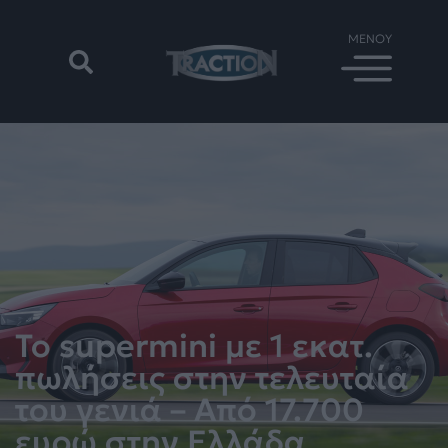
Το supermini με 1 εκατ.
πωλήσεις στην τελευταία
του γενιά – Από 17.700
ευρώ στην Ελλάδα