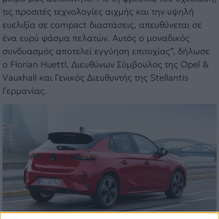
τις προσιτές τεχνολογίες αιχμής και την υψηλή
ευελιξία σε compact διαστάσεις, απευθύνεται σε
ένα ευρύ φάσμα πελατών. Αυτός ο μοναδικός
συνδυασμός αποτελεί εγγύηση επιτυχίας”, δήλωσε
ο Florian Huettl, Διευθύνων Σύμβουλος της Opel &
Vauxhall και Γενικός Διευθυντής της Stellantis
Γερμανίας.