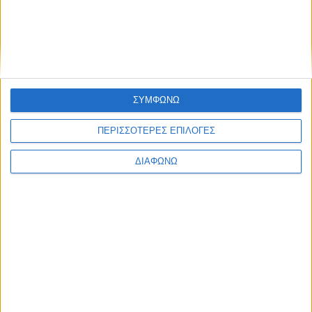
ΣΥΜΦΩΝΩ
ΠΕΡΙΣΣΟΤΕΡΕΣ ΕΠΙΛΟΓΕΣ
ΔΙΑΦΩΝΩ
Τα δύο υβριδικά Toyota που “καίνε”
κάτω από 4,0 λτ./100 χλμ. – Οι τιμές
τους στην Ελλάδα
ΔΙΑΒΑΣΤΕ