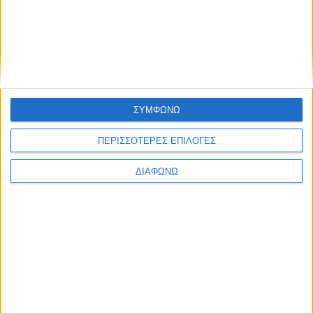
ΣΥΜΦΩΝΩ
ΠΕΡΙΣΣΟΤΕΡΕΣ ΕΠΙΛΟΓΕΣ
ΔΙΑΦΩΝΩ
Τα δύο υβριδικά Toyota που “καίνε”
κάτω από 4,0 λτ./100 χλμ. – Οι τιμές
τους στην Ελλάδα
ΔΙΑΒΑΣΤΕ