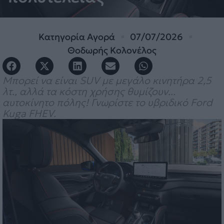
Κατηγορία
Αγορά
07/07/2026
Θοδωρής Κολονέλος
Μπορεί να είναι SUV με μεγάλο κινητήρα 2,5
λτ., αλλά τα κόστη χρήσης θυμίζουν...
αυτοκίνητο πόλης! Γνωρίστε το υβριδικό Ford
Kuga FHEV.