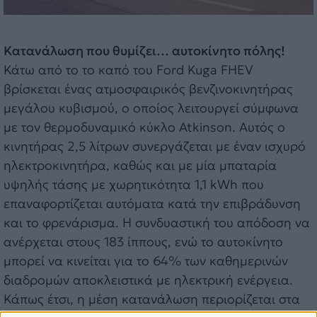
Κατανάλωση που θυμίζει… αυτοκίνητο πόλης!
Κάτω από το το καπό του Ford Kuga FHEV
βρίσκεται ένας ατμοσφαιρικός βενζινοκινητήρας
μεγάλου κυβισμού, ο οποίος λειτουργεί σύμφωνα
με τον θερμοδυναμικό κύκλο Atkinson. Αυτός ο
κινητήρας 2,5 λίτρων συνεργάζεται με έναν ισχυρό
ηλεκτροκινητήρα, καθώς και με μία μπαταρία
υψηλής τάσης με χωρητικότητα 1,1 kWh που
επαναφορτίζεται αυτόματα κατά την επιβράδυνση
και το φρενάρισμα. Η συνδυαστική του απόδοση να
ανέρχεται στους 183 ίππους, ενώ το αυτοκίνητο
μπορεί να κινείται για το 64% των καθημερινών
διαδρομών αποκλειστικά με ηλεκτρική ενέργεια.
Κάπως έτσι, η μέση κατανάλωση περιορίζεται στα