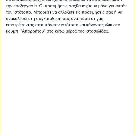
την επεξεργασία. Οι προτιμήσεις σαςθα ισχύουν μόνο για αυτόν
καυσίμου και αυτονομία 900 χιλιομέτρων,
τον ιστότοπο. Μπορείτε να αλλάξετε τις προτιμήσεις σας ή να
κορυφαίες για την κατηγορία επιδόσεις.
ανακαλέσετε τη συγκατάθεσή σας ανά πάσα στιγμή
Συγκεκριμένα, η τελική ταχύτητα και για τις δύο
επιστρέφοντας σε αυτόν τον ιστότοπο και κάνοντας κλικ στο
εκδόσεις του νέου Kuga Hybrid είναι 196 χλμ./ώρα,
κουμπί "Απορρήτου" στο κάτω μέρος της ιστοσελίδας.
με την επιτάχυνση από στάση έως τα 100 χλμ./ώρα
να ολοκληρώνεται σε 9,1 δλ. (FWD) και 8,3 δλ.
(ΑWD).