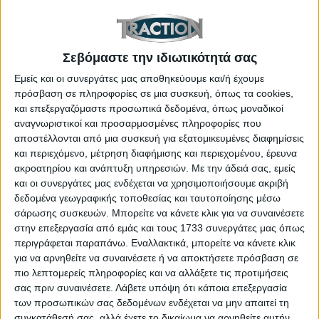
μόλις 5,3 λτ./100 χλμ.
Σεβόμαστε την ιδιωτικότητά σας
Εμείς και οι συνεργάτες μας αποθηκεύουμε και/ή έχουμε
πρόσβαση σε πληροφορίες σε μια συσκευή, όπως τα cookies,
και επεξεργαζόμαστε προσωπικά δεδομένα, όπως μοναδικοί
αναγνωριστικοί και προσαρμοσμένες πληροφορίες που
αποστέλλονται από μια συσκευή για εξατομικευμένες διαφημίσεις
και περιεχόμενο, μέτρηση διαφήμισης και περιεχομένου, έρευνα
ακροατηρίου και ανάπτυξη υπηρεσιών.
Με την άδειά σας, εμείς
και οι συνεργάτες μας ενδέχεται να χρησιμοποιήσουμε ακριβή
δεδομένα γεωγραφικής τοποθεσίας και ταυτοποίησης μέσω
σάρωσης συσκευών. Μπορείτε να κάνετε κλικ για να συναινέσετε
Με κίνηση στους εμπρός ή και στους τέσσερις
στην επεξεργασία από εμάς και τους 1733 συνεργάτες μας όπως
τροχούς
περιγράφεται παραπάνω. Εναλλακτικά, μπορείτε να κάνετε κλικ
Στην έκδοση με κίνηση στους εμπρός τροχούς, το
για να αρνηθείτε να συναινέσετε ή να αποκτήσετε πρόσβαση σε
πιο λεπτομερείς πληροφορίες και να αλλάξετε τις προτιμήσεις
Ford Kuga Hybrid αποδίδει 180 ίππους και στην
σας πριν συναινέσετε.
Λάβετε υπόψη ότι κάποια επεξεργασία
τετρακίνητη (AWD) 183 ίππους εξασφαλίζοντας
των προσωπικών σας δεδομένων ενδέχεται να μην απαιτεί τη
ταυτόχρονα, πέρα από πολύ χαμηλή κατανάλωση
συγκατάθεσή σας, αλλά έχετε το δικαίωμα να αρνηθείτε αυτήν