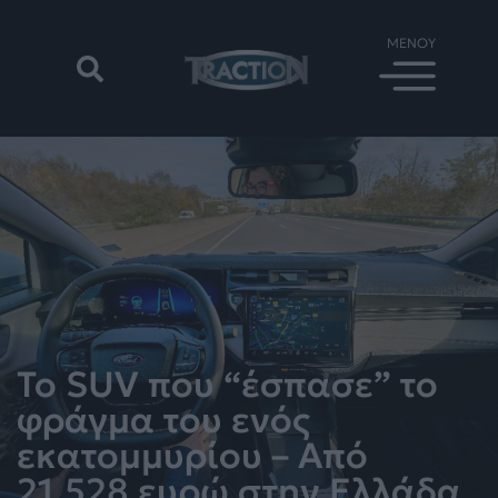
Το SUV που “έσπασε” το
φράγμα του ενός
εκατομμυρίου – Από
21.528 ευρώ στην Ελλάδα