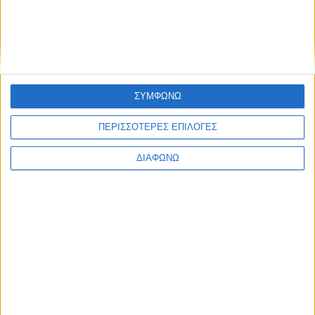
Το best seller μοντέλο της Lexus στην
Ευρώπη – Υβριδικό SUV που “καίει” 4,5
λτ./100 χλμ.
ΔΙΑΒΑΣΤΕ
ΣΥΜΦΩΝΩ
ΠΕΡΙΣΣΟΤΕΡΕΣ ΕΠΙΛΟΓΕΣ
ΔΙΑΦΩΝΩ