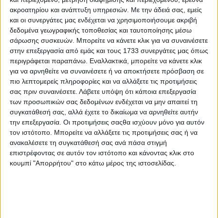
ακροατηρίου και ανάπτυξη υπηρεσιών.
Με την άδειά σας, εμείς
και οι συνεργάτες μας ενδέχεται να χρησιμοποιήσουμε ακριβή
δεδομένα γεωγραφικής τοποθεσίας και ταυτοποίησης μέσω
Από 25.666 ευρώ το αμιγώς ηλεκτρικό Ford Puma
σάρωσης συσκευών. Μπορείτε να κάνετε κλικ για να συναινέσετε
Gen-E
στην επεξεργασία από εμάς και τους 1733 συνεργάτες μας όπως
Το Ford Puma Gen-E παρουσιάστηκε το 2024 και η
περιγράφεται παραπάνω. Εναλλακτικά, μπορείτε να κάνετε κλικ
για να αρνηθείτε να συναινέσετε ή να αποκτήσετε πρόσβαση σε
αποδοτικότητά του αποτέλεσε πόλο έλξης για τους
πιο λεπτομερείς πληροφορίες και να αλλάξετε τις προτιμήσεις
πελάτες ηλεκτρικών οχημάτων με μέση
σας πριν συναινέσετε.
Λάβετε υπόψη ότι κάποια επεξεργασία
κατανάλωση ηλεκτρικής ενέργειας 13,1 kWh/100
των προσωπικών σας δεδομένων ενδέχεται να μην απαιτεί τη
συγκατάθεσή σας, αλλά έχετε το δικαίωμα να αρνηθείτε αυτήν
(δείτε εδώ πως προκύπτει το κόστος των 2,6
την επεξεργασία. Οι προτιμήσεις σαςθα ισχύουν μόνο για αυτόν
ευρώ/100 χλμ.). Με τον βελτιωμένο σχεδιασμό της
τον ιστότοπο. Μπορείτε να αλλάξετε τις προτιμήσεις σας ή να
μπαταρίας υψηλής τάσης, η αυτονομία αυξάνεται
ανακαλέσετε τη συγκατάθεσή σας ανά πάσα στιγμή
στα 572 χλμ. μέσα στην πόλη και στα 417 χλμ. σε
επιστρέφοντας σε αυτόν τον ιστότοπο και κάνοντας κλικ στο
κουμπί "Απορρήτου" στο κάτω μέρος της ιστοσελίδας.
μικτό κύκλο, καθιστώντας ακόμα πιο άνετα
μεγαλύτερα ταξίδια και επιτρέποντας αστικές
μετακινήσεις χωρίς ανάγκη φόρτισης για
περισσότερες ημέρες.