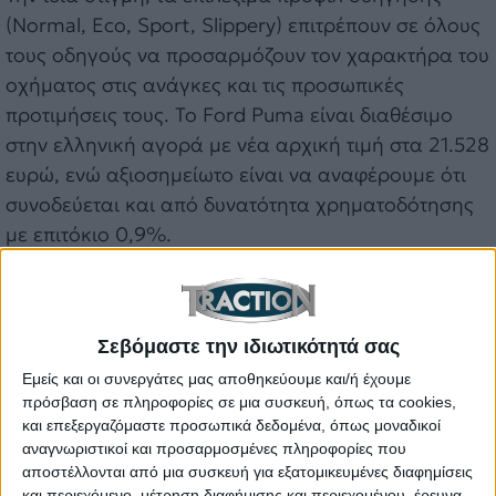
(Normal, Eco, Sport, Slippery) επιτρέπουν σε όλους
τους οδηγούς να προσαρμόζουν τον χαρακτήρα του
οχήματος στις ανάγκες και τις προσωπικές
προτιμήσεις τους. Το Ford Puma είναι διαθέσιμο
στην ελληνική αγορά με νέα αρχική τιμή στα 21.528
ευρώ, ενώ αξιοσημείωτο είναι να αναφέρουμε ότι
συνοδεύεται και από δυνατότητα χρηματοδότησης
με επιτόκιο 0,9%.
Σεβόμαστε την ιδιωτικότητά σας
Εμείς και οι συνεργάτες μας αποθηκεύουμε και/ή έχουμε
πρόσβαση σε πληροφορίες σε μια συσκευή, όπως τα cookies,
και επεξεργαζόμαστε προσωπικά δεδομένα, όπως μοναδικοί
αναγνωριστικοί και προσαρμοσμένες πληροφορίες που
αποστέλλονται από μια συσκευή για εξατομικευμένες διαφημίσεις
και περιεχόμενο, μέτρηση διαφήμισης και περιεχομένου, έρευνα