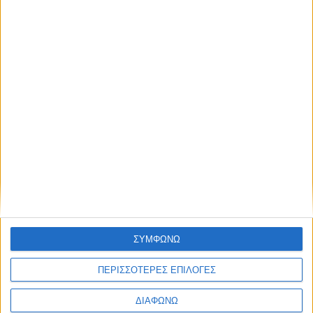
TractioN 2015 | Ford Mustang &
Ford Focus RS
ΔΙΑΒΑΣΤΕ
ΣΥΜΦΩΝΩ
ΠΕΡΙΣΣΟΤΕΡΕΣ ΕΠΙΛΟΓΕΣ
ΔΙΑΦΩΝΩ