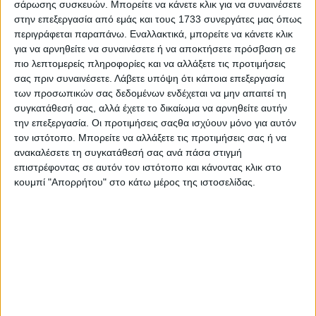
σάρωσης συσκευών. Μπορείτε να κάνετε κλικ για να συναινέσετε
στην επεξεργασία από εμάς και τους 1733 συνεργάτες μας όπως
80 χρόνια για τη θρυλική Σφήκα
περιγράφεται παραπάνω. Εναλλακτικά, μπορείτε να κάνετε κλικ
των Ιταλών – Νέα συλλεκτική
για να αρνηθείτε να συναινέσετε ή να αποκτήσετε πρόσβαση σε
έκδοση διαθέσιμη για παραγγελία
πιο λεπτομερείς πληροφορίες και να αλλάξετε τις προτιμήσεις
σας πριν συναινέσετε.
Λάβετε υπόψη ότι κάποια επεξεργασία
των προσωπικών σας δεδομένων ενδέχεται να μην απαιτεί τη
συγκατάθεσή σας, αλλά έχετε το δικαίωμα να αρνηθείτε αυτήν
την επεξεργασία. Οι προτιμήσεις σαςθα ισχύουν μόνο για αυτόν
τον ιστότοπο. Μπορείτε να αλλάξετε τις προτιμήσεις σας ή να
ανακαλέσετε τη συγκατάθεσή σας ανά πάσα στιγμή
επιστρέφοντας σε αυτόν τον ιστότοπο και κάνοντας κλικ στο
κουμπί "Απορρήτου" στο κάτω μέρος της ιστοσελίδας.
80 χρόνια για τη θρυλική Σφήκα –
Στην Αιώνια Πόλη οι εορτασμοί.
Δείτε το πρόγραμμα