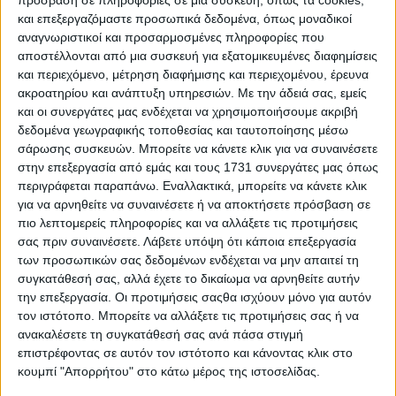
και επεξεργαζόμαστε προσωπικά δεδομένα, όπως μοναδικοί
αναγνωριστικοί και προσαρμοσμένες πληροφορίες που
αποστέλλονται από μια συσκευή για εξατομικευμένες διαφημίσεις
ΔΙΑΒΑΣΤΕ ΕΠΙΣΗΣ
και περιεχόμενο, μέτρηση διαφήμισης και περιεχομένου, έρευνα
ακροατηρίου και ανάπτυξη υπηρεσιών.
Με την άδειά σας, εμείς
και οι συνεργάτες μας ενδέχεται να χρησιμοποιήσουμε ακριβή
δεδομένα γεωγραφικής τοποθεσίας και ταυτοποίησης μέσω
σάρωσης συσκευών. Μπορείτε να κάνετε κλικ για να συναινέσετε
στην επεξεργασία από εμάς και τους 1731 συνεργάτες μας όπως
περιγράφεται παραπάνω. Εναλλακτικά, μπορείτε να κάνετε κλικ
για να αρνηθείτε να συναινέσετε ή να αποκτήσετε πρόσβαση σε
πιο λεπτομερείς πληροφορίες και να αλλάξετε τις προτιμήσεις
σας πριν συναινέσετε.
Λάβετε υπόψη ότι κάποια επεξεργασία
των προσωπικών σας δεδομένων ενδέχεται να μην απαιτεί τη
συγκατάθεσή σας, αλλά έχετε το δικαίωμα να αρνηθείτε αυτήν
την επεξεργασία. Οι προτιμήσεις σαςθα ισχύουν μόνο για αυτόν
Τα δύο υβριδικά B-SUV με την
τον ιστότοπο. Μπορείτε να αλλάξετε τις προτιμήσεις σας ή να
ανακαλέσετε τη συγκατάθεσή σας ανά πάσα στιγμή
χαμηλότερη κατανάλωση – Από 24.500
επιστρέφοντας σε αυτόν τον ιστότοπο και κάνοντας κλικ στο
ευρώ και 4,3 λτ./100 χλμ.
κουμπί "Απορρήτου" στο κάτω μέρος της ιστοσελίδας.
ΔΙΑΒΑΣΤΕ