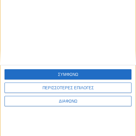
Το υγραεριοκίνητο με την χαμηλότερη
κατανάλωση – Αυτόματο κιβώτιο και
22.900 ευρώ
ΔΙΑΒΑΣΤΕ
ΣΥΜΦΩΝΩ
ΠΕΡΙΣΣΟΤΕΡΕΣ ΕΠΙΛΟΓΕΣ
ΔΙΑΦΩΝΩ