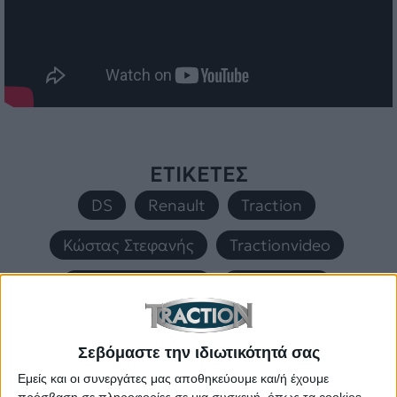
ΕΤΙΚΕΤΕΣ
DS
,
Renault
,
Traction
,
Κώστας Στεφανής
,
Tractionvideo
,
Μάνος Στεφανής
,
Moto Guzzi
,
Αντώνης Ρέμος
Σεβόμαστε την ιδιωτικότητά σας
Εμείς και οι συνεργάτες μας αποθηκεύουμε και/ή έχουμε
ΜΟΙΡΑΣΤΕΙΤΕ ΤΟ
πρόσβαση σε πληροφορίες σε μια συσκευή, όπως τα cookies,