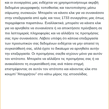
Τα δύο μοντέλα που
και οι συνεργάτες μας ενδέχεται να χρησιμοποιήσουμε ακριβή
δεδομένα γεωγραφικής τοποθεσίας και ταυτοποίησης μέσω
“πρωταγωνιστούν” στη νέα ταινία
σάρωσης συσκευών. Μπορείτε να κάνετε κλικ για να συναινέσετε
Spider-Man
στην επεξεργασία από εμάς και τους 1733 συνεργάτες μας όπως
περιγράφεται παραπάνω. Εναλλακτικά, μπορείτε να κάνετε κλικ
για να αρνηθείτε να συναινέσετε ή να αποκτήσετε πρόσβαση σε
πιο λεπτομερείς πληροφορίες και να αλλάξετε τις προτιμήσεις
σας πριν συναινέσετε.
Λάβετε υπόψη ότι κάποια επεξεργασία
των προσωπικών σας δεδομένων ενδέχεται να μην απαιτεί τη
συγκατάθεσή σας, αλλά έχετε το δικαίωμα να αρνηθείτε αυτήν
την επεξεργασία. Οι προτιμήσεις σαςθα ισχύουν μόνο για αυτόν
τον ιστότοπο. Μπορείτε να αλλάξετε τις προτιμήσεις σας ή να
ανακαλέσετε τη συγκατάθεσή σας ανά πάσα στιγμή
επιστρέφοντας σε αυτόν τον ιστότοπο και κάνοντας κλικ στο
κουμπί "Απορρήτου" στο κάτω μέρος της ιστοσελίδας.
Το D-SUV της MG με νέο υβριδικό
σύστημα: Στα 30.900 ευρώ, με 224
ίππους, 5,5 λτ./100 χλμ. και
πλούσιο εξοπλισμό