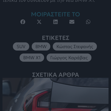
τελικά τον συνδέουν με την νέα BMW X1.
ΜΟΙΡΑΣΤΕΙΤΕ ΤΟ
ΕΤΙΚΕΤΕΣ
SUV
,
BMW
,
Κώστας Στεφανής
,
BMW X1
,
Γιώργος Καράβας
ΣΧΕΤΙΚΑ ΑΡΘΡΑ