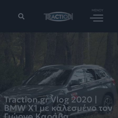
Traction.gr Vlog 2020 |
ΒΜW X1 με καλεσμένο τον
Γιώργο Καράβα