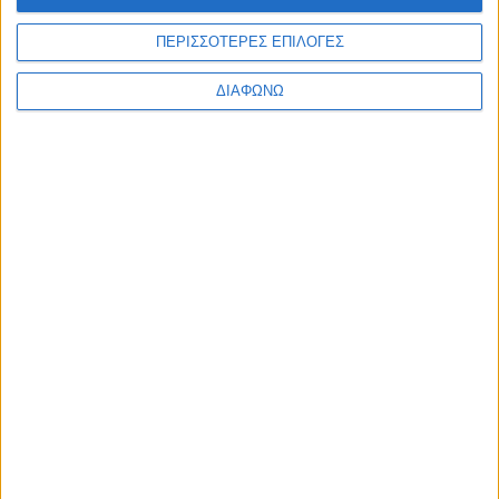
ΠΕΡΙΣΣΟΤΕΡΕΣ ΕΠΙΛΟΓΕΣ
ΔΙΑΦΩΝΩ
Opel Crossland Χ | TractioN Vlog
2019
ΔΙΑΒΑΣΤΕ
ΝΕΑ
LIFESTYLE