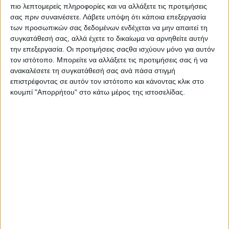
πιο λεπτομερείς πληροφορίες και να αλλάξετε τις προτιμήσεις
σας πριν συναινέσετε.
Λάβετε υπόψη ότι κάποια επεξεργασία
των προσωπικών σας δεδομένων ενδέχεται να μην απαιτεί τη
συγκατάθεσή σας, αλλά έχετε το δικαίωμα να αρνηθείτε αυτήν
την επεξεργασία. Οι προτιμήσεις σαςθα ισχύουν μόνο για αυτόν
τον ιστότοπο. Μπορείτε να αλλάξετε τις προτιμήσεις σας ή να
ανακαλέσετε τη συγκατάθεσή σας ανά πάσα στιγμή
επιστρέφοντας σε αυτόν τον ιστότοπο και κάνοντας κλικ στο
κουμπί "Απορρήτου" στο κάτω μέρος της ιστοσελίδας.
Sebastian Loeb – Ράλι Ακρόπολις 2006
Με την ολοκλήρωση της ειδικής διαδρομής, το
Citroen Xsara του Loeb είχε κλατάρισμα στο ένα
λάστιχο. Ο χρόνος τον πίεζε και δεν προχώρησε σε
αντικατάσταση πριν τη διαδρομή προς το ΟΑΚΑ. Η
εικόνα του κατεστραμμένου αγωνιστικού που
κινείται στην Αττική Οδό είναι μία στιγμή που δεν θα
ξεχάσουμε ποτέ!