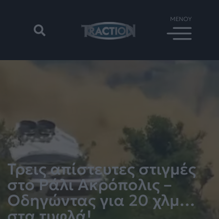
Τρεις απίστευτες στιγμές
στο Ράλι Ακρόπολις –
Οδηγώντας για 20 χλμ…
στα τυφλά!