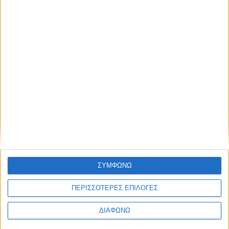
Στο βάθρο του Ράλλυ Ακρόπολις 2026 οι
“Flandy” και Κώστας Στεφανής!
ΔΙΑΒΑΣΤΕ
ΣΥΜΦΩΝΩ
ΠΕΡΙΣΣΟΤΕΡΕΣ ΕΠΙΛΟΓΕΣ
ΔΙΑΦΩΝΩ