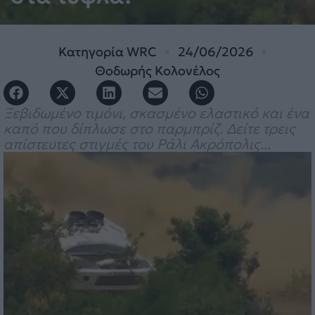
Κατηγορία
WRC
24/06/2026
Θοδωρής Κολονέλος
Ξεβιδωμένο τιμόνι, σκασμένο ελαστικό και ένα
καπό που δίπλωσε στο παρμπρίζ. Δείτε τρεις
απίστευτες στιγμές του Ράλι Ακρόπολις...