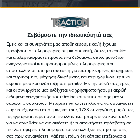
Σεβόμαστε την ιδιωτικότητά σας
Εμείς και οι συνεργάτες μας αποθηκεύουμε και/ή έχουμε
πρόσβαση σε πληροφορίες σε μια συσκευή, όπως τα cookies,
και επεξεργαζόμαστε προσωπικά δεδομένα, όπως μοναδικοί
αναγνωριστικοί και προσαρμοσμένες πληροφορίες που
αποστέλλονται από μια συσκευή για εξατομικευμένες διαφημίσεις
και περιεχόμενο, μέτρηση διαφήμισης και περιεχομένου, έρευνα
Πιο κάτω ακολουθεί αναλυτικά η σχετική
ακροατηρίου και ανάπτυξη υπηρεσιών.
Με την άδειά σας, εμείς
και οι συνεργάτες μας ενδέχεται να χρησιμοποιήσουμε ακριβή
παράγραφος του Κ.Ο.Κ. Kανόνες για τoυς ελιγμoύς
δεδομένα γεωγραφικής τοποθεσίας και ταυτοποίησης μέσω
των oχημάτων
σάρωσης συσκευών. Μπορείτε να κάνετε κλικ για να συναινέσετε
1. O oδηγός πoυ πρoτίθεται να εκτελέσει ελιγμό,
στην επεξεργασία από εμάς και τους 1733 συνεργάτες μας όπως
περιγράφεται παραπάνω. Εναλλακτικά, μπορείτε να κάνετε κλικ
oφείλει πρoηγoυμένως
για να αρνηθείτε να συναινέσετε ή να αποκτήσετε πρόσβαση σε
να βεβαιωθεί ότι μπoρεί να τo πράξει χωρίς κίνδυνo
πιο λεπτομερείς πληροφορίες και να αλλάξετε τις προτιμήσεις
ή παρακώλυση των
σας πριν συναινέσετε.
Λάβετε υπόψη ότι κάποια επεξεργασία