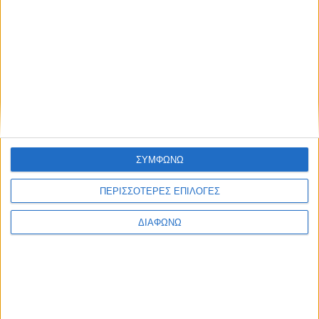
Χρήσιμα: Έτσι καταπολεμάμε τις
υψηλές θερμοκρασίες στην καμπίνα του
αυτοκινήτου
ΔΙΑΒΑΣΤΕ
ΣΥΜΦΩΝΩ
ΠΕΡΙΣΣΟΤΕΡΕΣ ΕΠΙΛΟΓΕΣ
ΔΙΑΦΩΝΩ
Aπαγόρευση στροφής προς δρόμο
διπλής κατεύθυνσης – Η παγίδα που δεν
πρέπει να πέσεις…