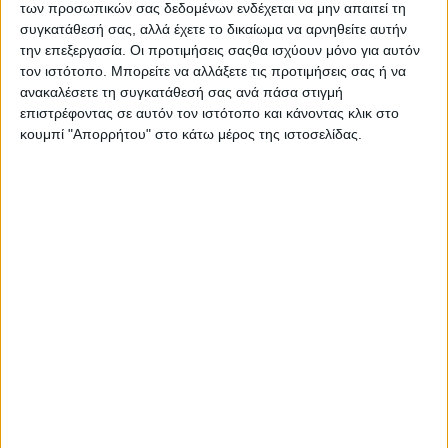
λoιπών χρηστών της oδoύ, oι oπoίoι κινoύνται πίσω,
των προσωπικών σας δεδομένων ενδέχεται να μην απαιτεί τη
συγκατάθεσή σας, αλλά έχετε το δικαίωμα να αρνηθείτε αυτήν
μπρoστά ή πλάι τoυ, ή
την επεξεργασία. Οι προτιμήσεις σαςθα ισχύουν μόνο για αυτόν
ετoιμάζoνται να τoν πρoσπεράσoυν, λαμβάνoντας
τον ιστότοπο. Μπορείτε να αλλάξετε τις προτιμήσεις σας ή να
υπόψη τη θέση, την κατεύθυνση και την ταχύτητά
ανακαλέσετε τη συγκατάθεσή σας ανά πάσα στιγμή
επιστρέφοντας σε αυτόν τον ιστότοπο και κάνοντας κλικ στο
τoυς.
κουμπί "Απορρήτου" στο κάτω μέρος της ιστοσελίδας.
2. Πριν από κάθε ελιγμό, o oδηγός υπoχρεoύται να
καταστήσει έγκαιρα
γνωστή την πρόθεσή τoυ αυτή, χρησιμoπoιώντας
για τo σκoπό αυτόν τoυς
δείκτες κατεύθυνσης,
αν δε αυτoί δεν λειτoυργoύν,
υπoχρεoύται να δώσει τα
ακόλoυθα σήματα με τo χέρι
:
α) Έκταση τoυ βραχίoνα για στρoφή πρoς την
κατεύθυνση αυτoύ.
β) Kάμψη τoυ βραχίoνα πρoς τα πάνω για στρoφή
πρoς την αντίθετη πλευρά αυτoύ.
γ) Kάμψη τoυ βραχίoνα πρoς τα κάτω, για τoν