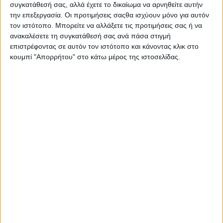
συγκατάθεσή σας, αλλά έχετε το δικαίωμα να αρνηθείτε αυτήν
θερμοκρασία.
την επεξεργασία. Οι προτιμήσεις σαςθα ισχύουν μόνο για αυτόν
τον ιστότοπο. Μπορείτε να αλλάξετε τις προτιμήσεις σας ή να
Το ίδιο κανονικά πρέπει να κάνουμε και πριν
ανακαλέσετε τη συγκατάθεσή σας ανά πάσα στιγμή
βγούμε από το αυτοκίνητο. Δηλαδή να
επιστρέφοντας σε αυτόν τον ιστότοπο και κάνοντας κλικ στο
κλείσουμε τον κλιματισμό, προκειμένου να μην
κουμπί "Απορρήτου" στο κάτω μέρος της ιστοσελίδας.
έχει μεγάλη διαφορά η θερμοκρασία της
καμπίνας με αυτή του περιβάλλοντος. Έτσι, θα
αποφύγουμε το ενδεχόμενο θερμοπληξίας. Να
θυμόσαστε πάντοτε πως οι απότομες αλλαγές
στη θερμοκρασία επηρεάζουν τη λειτουργία
του αναπνευστικού, ενώ προκαλούν και
αφυδάτωση του δέρµατος.
Αν έχετε
cabrio
αυτοκίνητο, απλά ανοίξτε την
οροφή, πριν μπείτε μέσα. Μην το αφήσετε
ανοικτό ενώ λείπετε. Ο ήλιος θα κάνει τα
πάντα να καίνε, ενώ η απευθείας έκθεση των