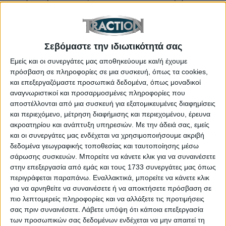
παράθυρα ελάχιστα ανοικτά, ώστε να μην
εγκλωβιστεί ο αέρας στο εσωτερικό και ανέβει
πολύ η θερμοκρασία του. Επίσης μπορείτε να
Σεβόμαστε την ιδιωτικότητά σας
προμηθευτείτε ένα ανεμιστηράκι με ηλιακή
Εμείς και οι συνεργάτες μας αποθηκεύουμε και/ή έχουμε
ενέργεια. Τοποθετήστε το στο ταμπλό και
πρόσβαση σε πληροφορίες σε μια συσκευή, όπως τα cookies,
βάλτε το σε λειτουργία. Αυτό θα διώξει ως ένα
και επεξεργαζόμαστε προσωπικά δεδομένα, όπως μοναδικοί
βαθμό τον ζεστό αέρα από την καμπίνα.
αναγνωριστικοί και προσαρμοσμένες πληροφορίες που
αποστέλλονται από μια συσκευή για εξατομικευμένες διαφημίσεις
Κάνουμε το πρώτο χιλιόμετρο χωρίς
και περιεχόμενο, μέτρηση διαφήμισης και περιεχομένου, έρευνα
κλιματισμό, αλλά με τα παράθυρα ανοιχτά.
ακροατηρίου και ανάπτυξη υπηρεσιών.
Με την άδειά σας, εμείς
και οι συνεργάτες μας ενδέχεται να χρησιμοποιήσουμε ακριβή
Μόλις προσαρμοστούμε στη θερμοκρασία
δεδομένα γεωγραφικής τοποθεσίας και ταυτοποίησης μέσω
περιβάλλοντος, ανοίγουμε τον κλιματισμό
σάρωσης συσκευών. Μπορείτε να κάνετε κλικ για να συναινέσετε
αλλά όχι πολύ δυνατά. Οι ειδικοί λένε πως οι
στην επεξεργασία από εμάς και τους 1733 συνεργάτες μας όπως
περιγράφεται παραπάνω. Εναλλακτικά, μπορείτε να κάνετε κλικ
22-24 βαθμοί Κελσίου είναι μια καλή
για να αρνηθείτε να συναινέσετε ή να αποκτήσετε πρόσβαση σε
θερμοκρασία για την καμπίνα. Μόλις δροσίσει
πιο λεπτομερείς πληροφορίες και να αλλάξετε τις προτιμήσεις
η καμπίνα ενεργοποιήστε την ανακύκλωση
σας πριν συναινέσετε.
Λάβετε υπόψη ότι κάποια επεξεργασία
αέρα, ώστε να διατηρηθεί πιο εύκολα η
των προσωπικών σας δεδομένων ενδέχεται να μην απαιτεί τη