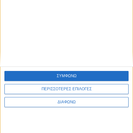
Πυρκαγιά – Οδηγίες προστασίας και τι
πρέπει να προσέχουμε
ΔΙΑΒΑΣΤΕ
ΣΥΜΦΩΝΩ
ΠΕΡΙΣΣΟΤΕΡΕΣ ΕΠΙΛΟΓΕΣ
ΔΙΑΦΩΝΩ