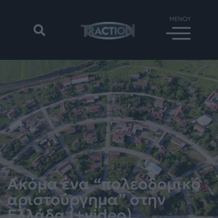
Ακόμα ένα “πολεοδομικό
αριστούργημα” στην
Ελλάδα (+video)