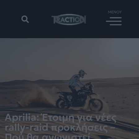
Aprilia: Έτοιμη για νέες
rally-raid προκλήσεις –
Πού θα αγωνιστεί