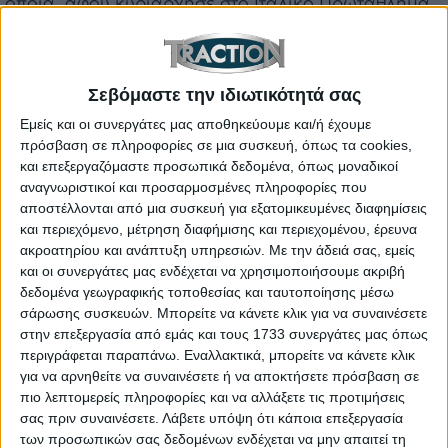
οποία, αφού κυριάρχησε στο Ιταλικό Πρωτάθλημα
Motorally τις τελευταίες τρεις σεζόν, τώρα ανεβάζει
τον πήχη θέτοντας στόχο το Ευρωπαϊκό
πρωτάθλημα.
Σεβόμαστε την ιδιωτικότητά σας
Jacopo Cerutti:
“Οι στόχοι μας είναι, φυσικά, να
Εμείς και οι συνεργάτες μας αποθηκεύουμε και/ή έχουμε
πρόσβαση σε πληροφορίες σε μια συσκευή, όπως τα cookies,
κάνουμε πάντα το καλύτερο δυνατό και να
και επεξεργαζόμαστε προσωπικά δεδομένα, όπως μοναδικοί
διεκδικούμε τη νίκη τόσο στο Ευρωπαϊκό
αναγνωριστικοί και προσαρμοσμένες πληροφορίες που
Πρωτάθλημα όσο και στο Africa Eco Race. Το
αποστέλλονται από μια συσκευή για εξατομικευμένες διαφημίσεις
και περιεχόμενο, μέτρηση διαφήμισης και περιεχομένου, έρευνα
επίπεδο έχει ανέβει σημαντικά φέτος, με πολλούς
ακροατηρίου και ανάπτυξη υπηρεσιών.
Με την άδειά σας, εμείς
δυνατούς ανταγωνιστές, αλλά πάντα
και οι συνεργάτες μας ενδέχεται να χρησιμοποιήσουμε ακριβή
προετοιμαζόμαστε για τη νίκη και στοχεύουμε σε
δεδομένα γεωγραφικής τοποθεσίας και ταυτοποίησης μέσω
έναν τρίτο συνεχόμενο τίτλο. Είναι ένας εξαιρετικά
σάρωσης συσκευών. Μπορείτε να κάνετε κλικ για να συναινέσετε
στην επεξεργασία από εμάς και τους 1733 συνεργάτες μας όπως
απρόβλεπτος και απαιτητικός αγώνας, όπου τίποτα
περιγράφεται παραπάνω. Εναλλακτικά, μπορείτε να κάνετε κλικ
δεν μπορεί να θεωρηθεί δεδομένο μέχρι το
για να αρνηθείτε να συναινέσετε ή να αποκτήσετε πρόσβαση σε
τελευταίο χιλιόμετρο, οπότε θα τα δώσουμε όλα. Το
πιο λεπτομερείς πληροφορίες και να αλλάξετε τις προτιμήσεις
σας πριν συναινέσετε.
Λάβετε υπόψη ότι κάποια επεξεργασία
ίδιο ισχύει και για το Ευρωπαϊκό Πρωτάθλημα: ο
των προσωπικών σας δεδομένων ενδέχεται να μην απαιτεί τη