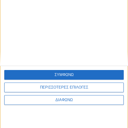
Αναβάθμιση για το δίκτυο των Renault-
Dacia – Οι εκθέσεις με τη νέα εταιρική
ταυτότητα
ΔΙΑΒΑΣΤΕ
ΣΥΜΦΩΝΩ
ΠΕΡΙΣΣΟΤΕΡΕΣ ΕΠΙΛΟΓΕΣ
ΔΙΑΦΩΝΩ