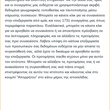
πλατφόρμα με κίνηση στους πίσω τροχούς και
και οι συνεργάτες μας ενδέχεται να χρησιμοποιήσουμε ακριβή
δεδομένα γεωγραφικής τοποθεσίας και ταυτοποίησης μέσω
υιοθετεί έναν συνδυασμό ανεξάρτητης ανάρτησης
σάρωσης συσκευών. Μπορείτε να κάνετε κλικ για να συναινέσετε
MacPherson εμπρός και πέντε συνδέσμων πίσω, ο
στην επεξεργασία από εμάς και τους 1731 συνεργάτες μας όπως
οποίος ικανοποιεί τόσο την ευελιξία όσο και τη
περιγράφεται παραπάνω. Εναλλακτικά, μπορείτε να κάνετε κλικ
μέγιστη άνεση.
για να αρνηθείτε να συναινέσετε ή να αποκτήσετε πρόσβαση σε
πιο λεπτομερείς πληροφορίες και να αλλάξετε τις προτιμήσεις
Διατίθενται δύο επίπεδα εξοπλισμού, Exclusive και
σας πριν συναινέσετε.
Λάβετε υπόψη ότι κάποια επεξεργασία
των προσωπικών σας δεδομένων ενδέχεται να μην απαιτεί τη
Luxury, αμφότερα πλήρη σε συστήματα ασφαλείας
συγκατάθεσή σας, αλλά έχετε το δικαίωμα να αρνηθείτε αυτήν
και υποβοήθησης οδηγού, αλλά και στοιχεία
την επεξεργασία. Οι προτιμήσεις σαςθα ισχύουν μόνο για αυτόν
άνεσης όπως αυτόματος κλιματισμός, πλοήγηση
τον ιστότοπο. Μπορείτε να αλλάξετε τις προτιμήσεις σας ή να
ανακαλέσετε τη συγκατάθεσή σας ανά πάσα στιγμή
και όλες τις ηλεκτρικές ανέσεις που περιμένει
επιστρέφοντας σε αυτόν τον ιστότοπο και κάνοντας κλικ στο
κανείς από ένα σύγχρονο μικρομεσαίο SUV.
κουμπί "Απορρήτου" στο κάτω μέρος της ιστοσελίδας.
ΕΤΙΚΕΤΕΣ
EV
,
Αγορά
,
Ηλεκτρικό
,
BEV
,
MG
,