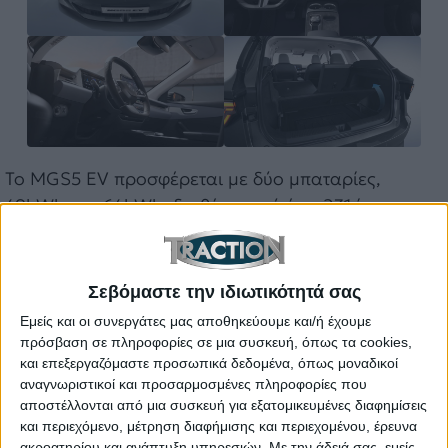
Το MGS5 EV προσφέρεται με δύο μπαταρίες,
49kWh και 64kWh, διαθέτει ισχύ έως 231 ίππους
και αυτονομία έως 480 χιλιόμετρα. Επιπλέον,
υποστηρίζει ταχεία φόρτιση, επιτρέποντας την
αναπλήρωση της μπαταρίας από 10% σε 80% σε
Σεβόμαστε την ιδιωτικότητά σας
24 λεπτά, ενισχύοντας την πρακτικότητα στη χρήση.
Εμείς και οι συνεργάτες μας αποθηκεύουμε και/ή έχουμε
πρόσβαση σε πληροφορίες σε μια συσκευή, όπως τα cookies,
και επεξεργαζόμαστε προσωπικά δεδομένα, όπως μοναδικοί
Διαβάστε επίσης: Πέντε αστέρα από τον EuroNCAP
αναγνωριστικοί και προσαρμοσμένες πληροφορίες που
για αυτό το νέο MG
αποστέλλονται από μια συσκευή για εξατομικευμένες διαφημίσεις
και περιεχόμενο, μέτρηση διαφήμισης και περιεχομένου, έρευνα
Το MGS5 EV προέρχεται από μια εξειδικευμένη
ακροατηρίου και ανάπτυξη υπηρεσιών.
Με την άδειά σας, εμείς