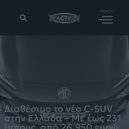
Διαθέσιμο το νέο C-SUV
στην Ελλάδα – Με έως 231
ίππους, από 26.950 ευρώ