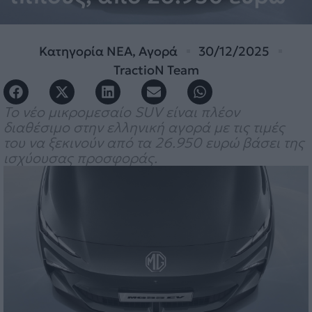
Κατηγορία
ΝΕΑ
,
Αγορά
30/12/2025
TractioN Team
Το νέο μικρομεσαίο SUV είναι πλέον
διαθέσιμο στην ελληνική αγορά με τις τιμές
του να ξεκινούν από τα 26.950 ευρώ βάσει της
ισχύουσας προσφοράς.