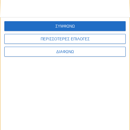
ΔΙΑΒΑΣΤΕ
ΣΥΜΦΩΝΩ
ΠΕΡΙΣΣΟΤΕΡΕΣ ΕΠΙΛΟΓΕΣ
ΔΙΑΦΩΝΩ
Το νέο κινέζικο SUV σε δύο εκδόσεις, με
έως 387 ίππους – Πότε έρχεται με
αυτονομία πάνω από 1.000 χλμ.
ΔΙΑΒΑΣΤΕ