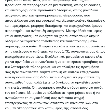
είναι εξίσου καλή, με πρακτικές θήκες για
πρόσβαση σε πληροφορίες σε μια συσκευή, όπως τα cookies,
και επεξεργαζόμαστε προσωπικά δεδομένα, όπως μοναδικοί
μικροαντικείμενα στις πόρτες, μεγάλο ντουλαπάκι
αναγνωριστικοί και προσαρμοσμένες πληροφορίες που
συνοδηγού και “σεβαστό” χώρο κάτω από το
αποστέλλονται από μια συσκευή για εξατομικευμένες διαφημίσεις
υποβραχιόνιο. Τέσσερις ενήλικες επιβάτες θα
και περιεχόμενο, μέτρηση διαφήμισης και περιεχομένου, έρευνα
ταξιδέψουν “ατσαλάκωτοι” με τον χώρο για το
ακροατηρίου και ανάπτυξη υπηρεσιών.
Με την άδειά σας, εμείς
και οι συνεργάτες μας ενδέχεται να χρησιμοποιήσουμε ακριβή
κεφάλι και τα πόδια να είναι επαρκής στην πίσω
δεδομένα γεωγραφικής τοποθεσίας και ταυτοποίησης μέσω
σειρά καθισμάτων, ενώ για τις αποσκευές υπάρχει
σάρωσης συσκευών. Μπορείτε να κάνετε κλικ για να συναινέσετε
ένας καλοσχηματισμένος χώρος με όγκο που
στην επεξεργασία από εμάς και τους 1731 συνεργάτες μας όπως
περιγράφεται παραπάνω. Εναλλακτικά, μπορείτε να κάνετε κλικ
φτάνει τα 412 λίτρα.
για να αρνηθείτε να συναινέσετε ή να αποκτήσετε πρόσβαση σε
πιο λεπτομερείς πληροφορίες και να αλλάξετε τις προτιμήσεις
σας πριν συναινέσετε.
Λάβετε υπόψη ότι κάποια επεξεργασία
των προσωπικών σας δεδομένων ενδέχεται να μην απαιτεί τη
συγκατάθεσή σας, αλλά έχετε το δικαίωμα να αρνηθείτε αυτήν
την επεξεργασία. Οι προτιμήσεις σαςθα ισχύουν μόνο για αυτόν
τον ιστότοπο. Μπορείτε να αλλάξετε τις προτιμήσεις σας ή να
ανακαλέσετε τη συγκατάθεσή σας ανά πάσα στιγμή
επιστρέφοντας σε αυτόν τον ιστότοπο και κάνοντας κλικ στο
κουμπί "Απορρήτου" στο κάτω μέρος της ιστοσελίδας.