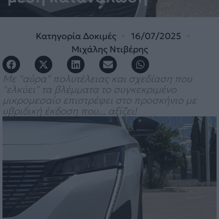
Κατηγορία
Δοκιμές
16/07/2025
Μιχάλης Ντιβέρης
Με "αύρα" πολυτέλειας και σχεδίαση που
"ελκύει" τα βλέμματα το συγκεκριμένο
μικρομεσαίο επιστρέφει στο προσκήνιο με
υβριδική έκδοση που... αξίζει!