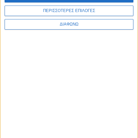
ΠΕΡΙΣΣΟΤΕΡΕΣ ΕΠΙΛΟΓΕΣ
ΔΙΑΦΩΝΩ
Δοκιμάζουμε το πιο επιτυχημένο
κινέζικο SUV της Ελληνικής αγοράς –
204 PS από 22.990 ευρώ
ΔΙΑΒΑΣΤΕ