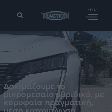
Δοκιμάζουμε το
μικρομεσαίο υβριδικό, με
κορυφαία πραγματική,
μέση κατανάλωση