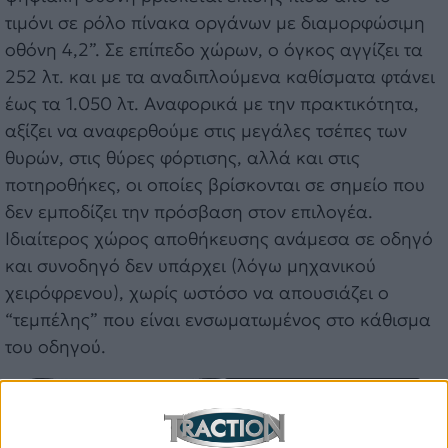
τιμόνι σε ρόλο πίνακα οργάνων με διαμορφώσιμη
οθόνη 4,2”. Σε επίπεδο χώρων, ο όγκος αγγίζει τα
252 λτ. και με τα αναδιπλούμενα καθίσματα φτάνει
έως τα 1.050 λτ. Αναφορικά με την πρακτικότητα,
αξίζει να αναφερθούμε στις μεγάλες τσέπες των
θυρών, στις θύρες φόρτισης, αλλά και στις
ποτηροθήκες, οι οποίες βρίσκονται σε σημείο που
δεν εμποδίζει την πρόσβαση στον επιλογέα.
Ιδιαίτερος χώρος αποθήκευσης ανάμεσα σε οδηγό
και συνοδηγό δεν υπάρχει (λόγω μηχανικού
χειρόφρενου), χωρίς ωστόσο να απουσιάζει ο
“τεμπέλης” που είναι ενσωματωμένος στο κάθισμα
του οδηγού.