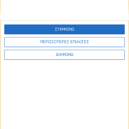
ΣΥΜΦΩΝΩ
ΠΕΡΙΣΣΟΤΕΡΕΣ ΕΠΙΛΟΓΕΣ
ΔΙΑΦΩΝΩ
Οι Κορεάτες “παίζουν μπάλα” στο FIFA
World Cup 2026 – Πώς στηρίζουν τον
θεσμό
ΔΙΑΒΑΣΤΕ