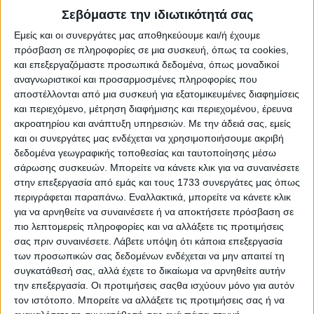
Σεβόμαστε την ιδιωτικότητά σας
Εμείς και οι συνεργάτες μας αποθηκεύουμε και/ή έχουμε
πρόσβαση σε πληροφορίες σε μια συσκευή, όπως τα cookies,
και επεξεργαζόμαστε προσωπικά δεδομένα, όπως μοναδικοί
αναγνωριστικοί και προσαρμοσμένες πληροφορίες που
αποστέλλονται από μια συσκευή για εξατομικευμένες διαφημίσεις
και περιεχόμενο, μέτρηση διαφήμισης και περιεχομένου, έρευνα
ακροατηρίου και ανάπτυξη υπηρεσιών.
Με την άδειά σας, εμείς
και οι συνεργάτες μας ενδέχεται να χρησιμοποιήσουμε ακριβή
δεδομένα γεωγραφικής τοποθεσίας και ταυτοποίησης μέσω
σάρωσης συσκευών. Μπορείτε να κάνετε κλικ για να συναινέσετε
στην επεξεργασία από εμάς και τους 1733 συνεργάτες μας όπως
περιγράφεται παραπάνω. Εναλλακτικά, μπορείτε να κάνετε κλικ
Κινητήρας που επαρκεί!
για να αρνηθείτε να συναινέσετε ή να αποκτήσετε πρόσβαση σε
Πάμε στον κινητήρα, με τον συγκεκριμένη έκδοση
πιο λεπτομερείς πληροφορίες και να αλλάξετε τις προτιμήσεις
να κρύβει κάτω από το καπό έναν ατμοσφαιρικό,
σας πριν συναινέσετε.
Λάβετε υπόψη ότι κάποια επεξεργασία
των προσωπικών σας δεδομένων ενδέχεται να μην απαιτεί τη
τετρακύλινδρο με χωρητικότητα 1.197 κ.εκ. Αποδίδει
συγκατάθεσή σας, αλλά έχετε το δικαίωμα να αρνηθείτε αυτήν
79 ίππους στις 6.000 σ.α.λ. και 118 Nm ροπής στις
την επεξεργασία. Οι προτιμήσεις σαςθα ισχύουν μόνο για αυτόν
4.200 σ.α.λ. Στην έκδοση της δοκιμής, η κίνηση
τον ιστότοπο. Μπορείτε να αλλάξετε τις προτιμήσεις σας ή να