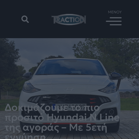
Δοκιμάζουμε το πιο
προσιτό Hyundai N Line
της αγοράς – Με 5ετή
εγγύηση