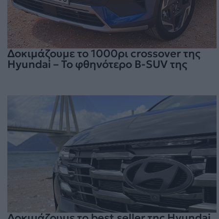
Δοκιμάζουμε το 1000ρι crossover της
Hyundai – Το φθηνότερο B-SUV της
Δοκιμάζουμε το best seller της Hyundai