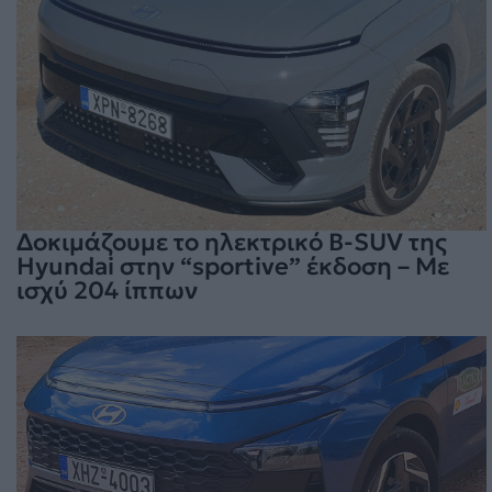
Δοκιμάζουμε το ηλεκτρικό B-SUV της
Hyundai στην “sportive” έκδοση – Με
ισχύ 204 ίππων