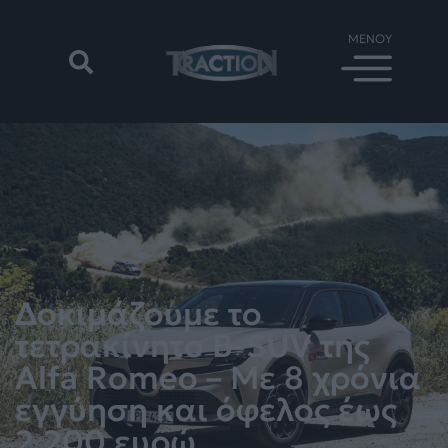
Δοκιμάζουμε το
τετρακίνητο B-SUV της
Alfa Romeo – Με 8 χρόνια
εγγύηση και όφελος έως
2.200 ευρώ