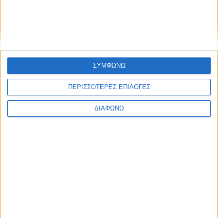
ΔΙΑΒΑΣΤΕ
ΣΥΜΦΩΝΩ
ΠΕΡΙΣΣΟΤΕΡΕΣ ΕΠΙΛΟΓΕΣ
ΔΙΑΦΩΝΩ
Το νέο υβριδικό SUV της Mercedes –
Μέχρι πότε ισχύει το όφελος 2.000
ευρώ
ΔΙΑΒΑΣΤΕ