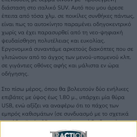
διάσταση στο ιταλικό SUV. Αυτό που μου άρεσε
έπειτα από τόσα χλμ. σε ποικίλες συνθήκες πάντως,
είναι πως το αυτοκίνητο παραμένει οδηγοκεντρικό
χωρίς να έχει παρασυρθεί από τη νεο-ψηφιακή
ψευδαίσθηση πολυτέλειας και ευκολίας.
Εργονομικά συναντάμε αρκετούς διακόπτες που σε
γλιτώνουν από το άγχος των μενού-υπομενού κλπ.
σε γιγάντιες οθόνες αφής και μάλιστα εν ώρα
οδήγησης.
Στο πίσω μέρος, όπου θα βολευτούν δύο ενήλικες
επιβάτες με ύψος έως 1.80 μ., υπάρχει μία θύρα
USB, ενώ αξίζει να αναφέρω ότι το πάχος των
εμπρός καθισμάτων (σε συνδυασμό με το σχετικά
ογκώδες “τούνελ” του πατώματος) θα δεσμεύσει
αρκετό από τον πολύτιμο χώρο για τα πόδια τους.