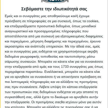
Αναφορικά τώρα με τους χώρους, ενδεικτικά να
αναφέρουμε τον όγκο για τις αποσκευές που, όπως
Σεβόμαστε την ιδιωτικότητά σας
γνωστοποιεί η ιταλική εταιρεία, αγγίζει τα 340
Εμείς και οι συνεργάτες μας αποθηκεύουμε και/ή έχουμε
λίτρα. Θα ήθελα πάντως τσέπες στα πάνελ των
πρόσβαση σε πληροφορίες σε μια συσκευή, όπως τα cookies,
και επεξεργαζόμαστε προσωπικά δεδομένα, όπως μοναδικοί
πίσω θυρών καθώς και αεραγωγούς για τους εκεί
αναγνωριστικοί και προσαρμοσμένες πληροφορίες που
επιβάτες.
αποστέλλονται από μια συσκευή για εξατομικευμένες διαφημίσεις
και περιεχόμενο, μέτρηση διαφήμισης και περιεχομένου, έρευνα
ακροατηρίου και ανάπτυξη υπηρεσιών.
Με την άδειά σας, εμείς
και οι συνεργάτες μας ενδέχεται να χρησιμοποιήσουμε ακριβή
δεδομένα γεωγραφικής τοποθεσίας και ταυτοποίησης μέσω
σάρωσης συσκευών. Μπορείτε να κάνετε κλικ για να συναινέσετε
στην επεξεργασία από εμάς και τους 1733 συνεργάτες μας όπως
περιγράφεται παραπάνω. Εναλλακτικά, μπορείτε να κάνετε κλικ
για να αρνηθείτε να συναινέσετε ή να αποκτήσετε πρόσβαση σε
πιο λεπτομερείς πληροφορίες και να αλλάξετε τις προτιμήσεις
σας πριν συναινέσετε.
Λάβετε υπόψη ότι κάποια επεξεργασία
των προσωπικών σας δεδομένων ενδέχεται να μην απαιτεί τη
συγκατάθεσή σας, αλλά έχετε το δικαίωμα να αρνηθείτε αυτήν
την επεξεργασία. Οι προτιμήσεις σαςθα ισχύουν μόνο για αυτόν
Στην πράξη: Alfa Romeo… όχι μόνο στο σήμα!
τον ιστότοπο. Μπορείτε να αλλάξετε τις προτιμήσεις σας ή να