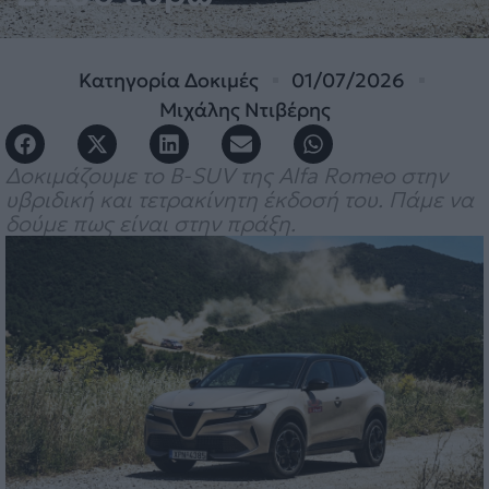
Κατηγορία
Δοκιμές
01/07/2026
Μιχάλης Ντιβέρης
Δοκιμάζουμε το B-SUV της Alfa Romeo στην
υβριδική και τετρακίνητη έκδοσή του. Πάμε να
δούμε πως είναι στην πράξη.