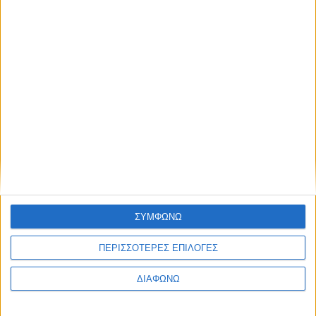
Δοκιμή Alfa Romeo Stelvio Veloce Q4 2.2 TD 210 PS
ΣΥΜΦΩΝΩ
ΠΕΡΙΣΣΟΤΕΡΕΣ ΕΠΙΛΟΓΕΣ
ΔΙΑΦΩΝΩ