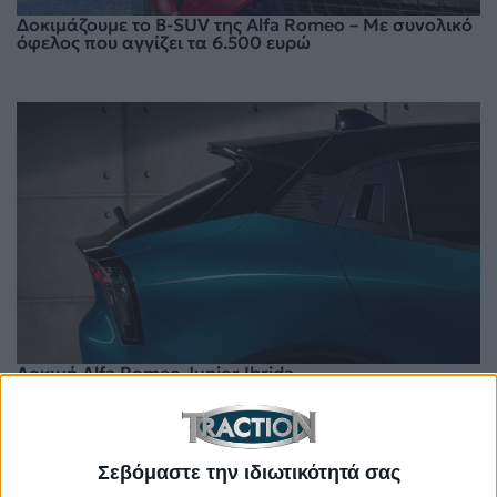
Δοκιμάζουμε το B-SUV της Alfa Romeo – Mε συνολικό
όφελος που αγγίζει τα 6.500 ευρώ
Δοκιμή Alfa Romeo Junior Ibrida
Σεβόμαστε την ιδιωτικότητά σας