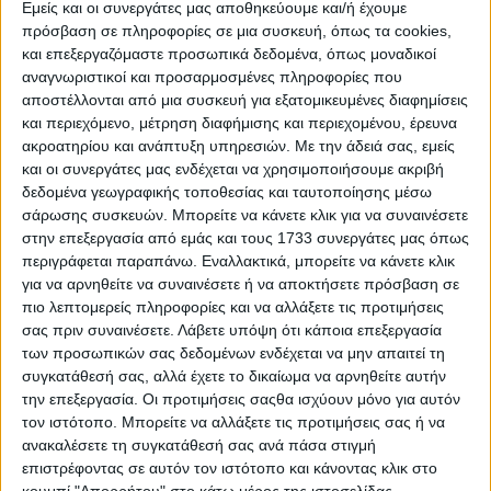
Εμείς και οι συνεργάτες μας αποθηκεύουμε και/ή έχουμε
πρόσβαση σε πληροφορίες σε μια συσκευή, όπως τα cookies,
και επεξεργαζόμαστε προσωπικά δεδομένα, όπως μοναδικοί
αναγνωριστικοί και προσαρμοσμένες πληροφορίες που
αποστέλλονται από μια συσκευή για εξατομικευμένες διαφημίσεις
και περιεχόμενο, μέτρηση διαφήμισης και περιεχομένου, έρευνα
ακροατηρίου και ανάπτυξη υπηρεσιών.
Με την άδειά σας, εμείς
και οι συνεργάτες μας ενδέχεται να χρησιμοποιήσουμε ακριβή
δεδομένα γεωγραφικής τοποθεσίας και ταυτοποίησης μέσω
σάρωσης συσκευών. Μπορείτε να κάνετε κλικ για να συναινέσετε
Δοκιμάζουμε το ανανεωμένο, τετρακίνητο, ιταλικό
SUV με 210 diesel ίππους
στην επεξεργασία από εμάς και τους 1733 συνεργάτες μας όπως
περιγράφεται παραπάνω. Εναλλακτικά, μπορείτε να κάνετε κλικ
για να αρνηθείτε να συναινέσετε ή να αποκτήσετε πρόσβαση σε
πιο λεπτομερείς πληροφορίες και να αλλάξετε τις προτιμήσεις
σας πριν συναινέσετε.
Λάβετε υπόψη ότι κάποια επεξεργασία
των προσωπικών σας δεδομένων ενδέχεται να μην απαιτεί τη
συγκατάθεσή σας, αλλά έχετε το δικαίωμα να αρνηθείτε αυτήν
την επεξεργασία. Οι προτιμήσεις σαςθα ισχύουν μόνο για αυτόν
τον ιστότοπο. Μπορείτε να αλλάξετε τις προτιμήσεις σας ή να
ανακαλέσετε τη συγκατάθεσή σας ανά πάσα στιγμή
επιστρέφοντας σε αυτόν τον ιστότοπο και κάνοντας κλικ στο