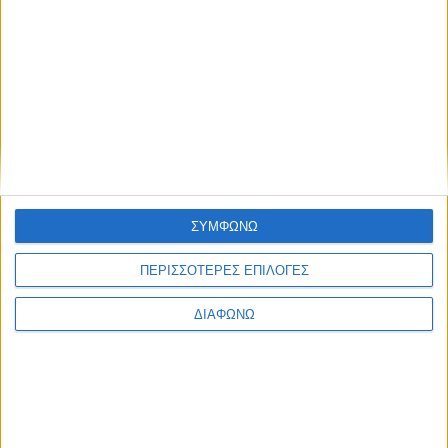
ΝΕΑ
LIFESTYLE
LIFESTYLE NEWS
ΑΥΤΟΚΙΝΗΤΟ
VINTAGE
ΠΑΡΟΥΣΙΑΣΕΙΣ
TRAVEL
ΔΟΚΙΜΕΣ
EXTREME
ΣΤΡΙΒΟΝΤΑΣ
WOMEN ON WHEELS
ΜΑΚΡΑΣ ΔΙΑΡΚΕΙΑΣ
SAFETY
ΣΥΜΦΩΝΩ
ΑΓΟΡΑ
ΕΚΘΕΣΕΙΣ
SAFETY NEWS
ΔΡΑΣΕΙΣ
ΠΕΡΙΣΣΟΤΕΡΕΣ ΕΠΙΛΟΓΕΣ
2 WHEELS
ΤΕΧΝΟΛΟΓΙΑ &
ΜΟΤΟΣΥΚΛΕΤΑ
ΔΙΑΦΩΝΩ
ΠΟΔΗΛΑΤΟ
ΠΕΡΙΒΑΛΛΟΝ
MOTO GP
ΧΡΗΣΙΜΑ
MOTOROSPORT
WRC
F1
MOTO GP