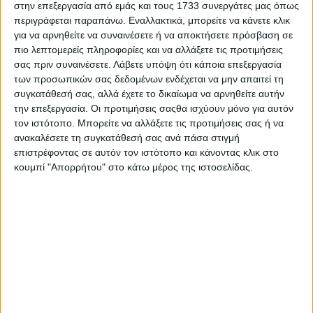
στην επεξεργασία από εμάς και τους 1733 συνεργάτες μας όπως
Δοκιμάζουμε το B-SUV της Alfa Romeo – Mε συνολικό
περιγράφεται παραπάνω. Εναλλακτικά, μπορείτε να κάνετε κλικ
όφελος που αγγίζει τα 6.500 ευρώ
για να αρνηθείτε να συναινέσετε ή να αποκτήσετε πρόσβαση σε
πιο λεπτομερείς πληροφορίες και να αλλάξετε τις προτιμήσεις
σας πριν συναινέσετε.
Λάβετε υπόψη ότι κάποια επεξεργασία
των προσωπικών σας δεδομένων ενδέχεται να μην απαιτεί τη
συγκατάθεσή σας, αλλά έχετε το δικαίωμα να αρνηθείτε αυτήν
την επεξεργασία. Οι προτιμήσεις σαςθα ισχύουν μόνο για αυτόν
τον ιστότοπο. Μπορείτε να αλλάξετε τις προτιμήσεις σας ή να
ανακαλέσετε τη συγκατάθεσή σας ανά πάσα στιγμή
επιστρέφοντας σε αυτόν τον ιστότοπο και κάνοντας κλικ στο
κουμπί "Απορρήτου" στο κάτω μέρος της ιστοσελίδας.
Δοκιμή Alfa Romeo Junior Ibrida