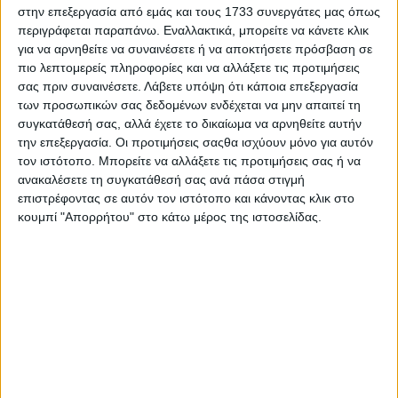
Greece
Toyota Yaris
Subcompact
στην επεξεργασία από εμάς και τους 1733 συνεργάτες μας όπως
περιγράφεται παραπάνω. Εναλλακτικά, μπορείτε να κάνετε κλικ
για να αρνηθείτε να συναινέσετε ή να αποκτήσετε πρόσβαση σε
Hungary
Suzuki Vitara
SUV
πιο λεπτομερείς πληροφορίες και να αλλάξετε τις προτιμήσεις
σας πριν συναινέσετε.
Λάβετε υπόψη ότι κάποια επεξεργασία
των προσωπικών σας δεδομένων ενδέχεται να μην απαιτεί τη
Iceland
Toyota Rav4
SUV
συγκατάθεσή σας, αλλά έχετε το δικαίωμα να αρνηθείτε αυτήν
την επεξεργασία. Οι προτιμήσεις σαςθα ισχύουν μόνο για αυτόν
India
Maruti Alto
Hatchback
τον ιστότοπο. Μπορείτε να αλλάξετε τις προτιμήσεις σας ή να
ανακαλέσετε τη συγκατάθεσή σας ανά πάσα στιγμή
επιστρέφοντας σε αυτόν τον ιστότοπο και κάνοντας κλικ στο
Indonesia
Toyota Avanza
Van
κουμπί "Απορρήτου" στο κάτω μέρος της ιστοσελίδας.
Iran
Saipa Pride
Sedan
Iraq
Kia Frontier
Truck
Ireland
Toyota Corolla
Sedan