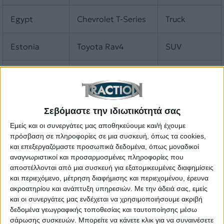
Egypt
Chevrolet T-Series
Truck
Estonia
Toyota Rav4
SUV
Fiji
Toyota Hilux
Truck
Finland
Skoda Octavia
Sedan
Σεβόμαστε την ιδιωτικότητά σας
Εμείς και οι συνεργάτες μας αποθηκεύουμε και/ή έχουμε
France
Peugeot 208 I
Subcompact
πρόσβαση σε πληροφορίες σε μια συσκευή, όπως τα cookies,
και επεξεργαζόμαστε προσωπικά δεδομένα, όπως μοναδικοί
Georgia
Renault/Dacia
SUV
αναγνωριστικοί και προσαρμοσμένες πληροφορίες που
Duster
αποστέλλονται από μια συσκευή για εξατομικευμένες διαφημίσεις
και περιεχόμενο, μέτρηση διαφήμισης και περιεχομένου, έρευνα
ακροατηρίου και ανάπτυξη υπηρεσιών.
Με την άδειά σας, εμείς
Germany
VW Golf
Hatchback
και οι συνεργάτες μας ενδέχεται να χρησιμοποιήσουμε ακριβή
δεδομένα γεωγραφικής τοποθεσίας και ταυτοποίησης μέσω
σάρωσης συσκευών. Μπορείτε να κάνετε κλικ για να συναινέσετε