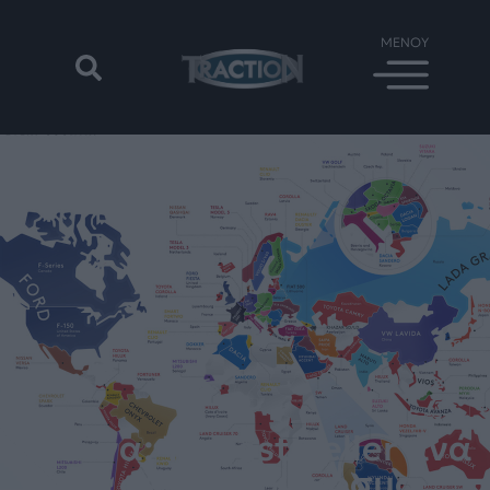
Έρευνα: Τα best-seller ανά
χώρα σε όλο τον κόσμο