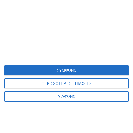
United Kingdom
Ford Fiesta
Subcompact
United States
Ford F-150
Truck
Uruguay
Renault Kwid
Hatchback
Venezuela
Toyota Fortuner
SUV
ΣΥΜΦΩΝΩ
Vietnam
Toyota Vios
Subcompact
ΠΕΡΙΣΣΟΤΕΡΕΣ ΕΠΙΛΟΓΕΣ
Yemen
Toyota Land Cruiser
SUV
ΔΙΑΦΩΝΩ
ΕΤΙΚΕΤΕΣ