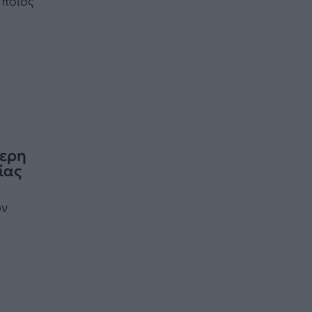
 ποιος
τερη
ίας
ών