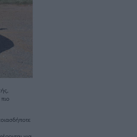
κής,
 πιο
ποιασδήποτε
φέρονται για