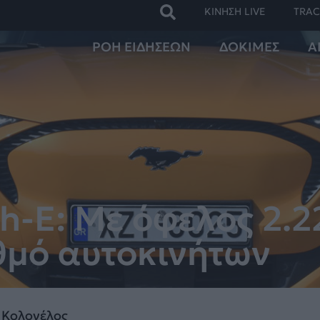
ΚΙΝΗΣΗ LIVE
TRAC
ΡΟΗ ΕΙΔΗΣΕΩΝ
ΔΟΚΙΜΕΣ
Α
h-E: Με όφελος 2.2
θμό αυτοκινήτων
 Κολονέλος