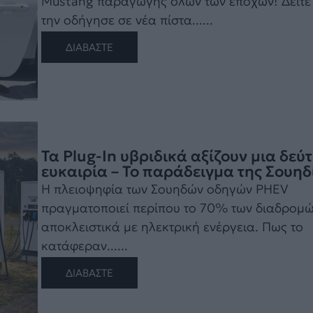
Mustang παραγωγής όλων των εποχών! Δείτε
την οδήγησε σε νέα πίστα......
ΔΙΑΒΑΣΤΕ
Τα Plug-In υβριδικά αξίζουν μια δεύ
ευκαιρία – Το παράδειγμα της Σουηδ
Η πλειοψηφία των Σουηδών οδηγών PHEV
πραγματοποιεί περίπου το 70% των διαδρομ
αποκλειστικά με ηλεκτρική ενέργεια. Πως το
κατάφεραν......
ΔΙΑΒΑΣΤΕ