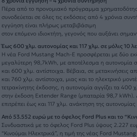
8 χρόνια εγγύηση – 4 χρόνια συντήρηση
Πέρα από το προνομιακό πρόγραμμα χρηματοδότηση
συνοδεύεται σε όλες τις εκδόσεις από 4 χρόνια συντ
εγγύηση είναι πλήρως μεταβιβάσιμη
στον επόμενο ιδιοκτήτη, γεγονός που αυξάνει σημαν
Έως 600 χλμ. αυτονομίας και 117 χλμ. σε μόλις 10 
Η νέα Ford Mustang Mach-E προσφέρεται με δύο εκδ
μεγαλύτερη 98,7kWh, με αποτέλεσμα η αυτονομία σε 
και 600 χλμ. αντίστοιχα. Βέβαια, σε μετακινήσεις α
και 760 χλμ. αντίστοιχα, μιας και το ηλεκτρικό μοντ
τετρακίνητης έκδοσης, η αυτονομία αγγίζει τα 400 χ
στην έκδοση Extender Range (μπαταρία 98,7 kWh). Α
επιτρέπει έως και 117 χλμ. ανάκτηση της αυτονομίας
Από 53.552 ευρώ με το όφελος Ford Plus και το “Κι
Συνδυαστικά με το όφελος Ford Plus ύψους 2.227 ευ
“Κινούμαι Ηλεκτρικά”, η τιμή της νέας Ford Mustan