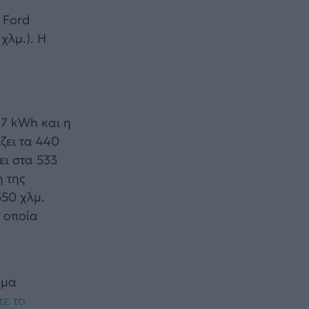
 Ford
χλμ.). Η
,7 kWh και η
ζει τα 440
ει στα 533
η της
550 χλμ.
η οποία
μμα
τε το