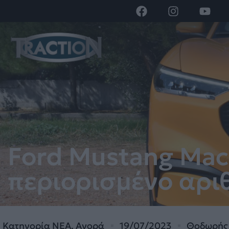
Ford Mustang Mac
περιορισμένο αρι
Κατηγορία
ΝΕΑ
,
Αγορά
19/07/2023
Θοδωρής