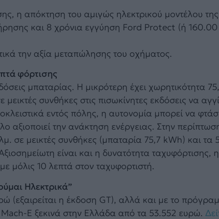
ς, η απόκτηση του αμιγώς ηλεκτρικού μοντέλου της
ήρησης και 8 χρόνια εγγύηση Ford Protect (ή 160.00 
τικά την αξία μεταπώλησης του οχήματος.
λεπτά φόρτισης
όσεις μπαταρίας. Η μικρότερη έχει χωρητικότητα 75
μεικτές συνθήκες στις πισωκίνητες εκδόσεις να αγγί
ποκλειστικά εντός πόλης, η αυτονομία μπορεί να φτάσ
έλο αξιοποιεί την ανάκτηση ενέργειας. Στην περίπτωσ
λμ. σε μεικτές συνθήκες (μπαταρία 75,7 kWh) και τα 
ξιοσημείωτη είναι και η δυνατότητα ταχυφόρτισης, 
 με μόλις 10 λεπτά στον ταχυφορτιστή.
νούμαι Ηλεκτρικά”
ρώ (εξαιρείται η έκδοση GT), αλλά και με το πρόγρα
g Mach-E ξεκινά στην Ελλάδα από τα 53.552 ευρώ.
Δεί