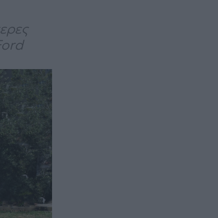
τερες
Ford