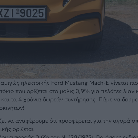
αμιγώς ηλεκτρικής Ford Mustang Mach-E γίνεται πιο
κιο που ορίζεται στο μόλις 0,9% για πελάτες λιανι
και τα 4 χρόνια δωρεάν συντήρησης. Πάμε να δούμε
τοκινήτων!
ει να αναφέρουμε ότι προσφέρεται για την αγορά ο
ικής ορίζεται
έον εισφοράς 0,6% του Ν. 128/1975). Για όσους ενδια