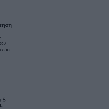
:
ότηση
ν
που
ό δύο
ι 8
.