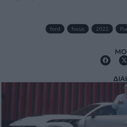
ford
,
focus
,
2022
,
Pu
ΜΟΙ
ΔΙΑ