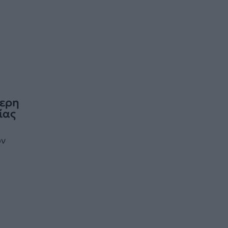
τερη
ίας
ών