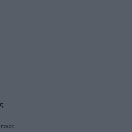
ς
 ποιος