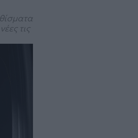
αθίσματα
έες τις