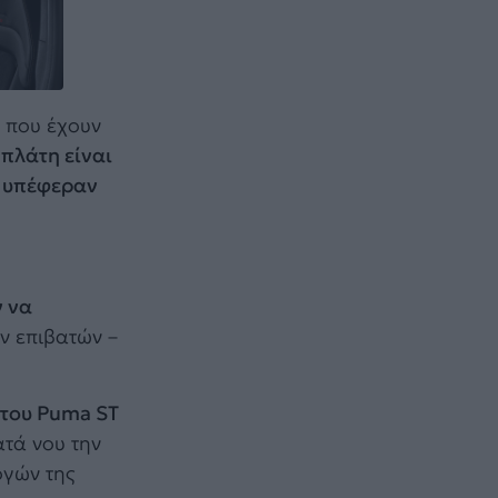
 που έχουν
 πλάτη είναι
ν υπέφεραν
ν να
ων επιβατών –
κτου Puma ST
ατά νου την
ογών της