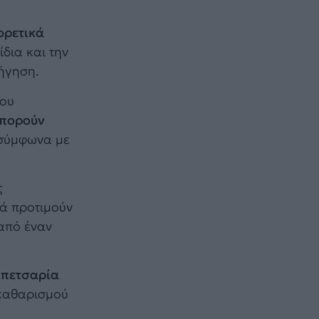
ορετικά
δια και την
ήγηση.
που
μπορούν
 σύμφωνα με
ς
νά προτιμούν
από έναν
ταπετσαρία
 καθαρισμού