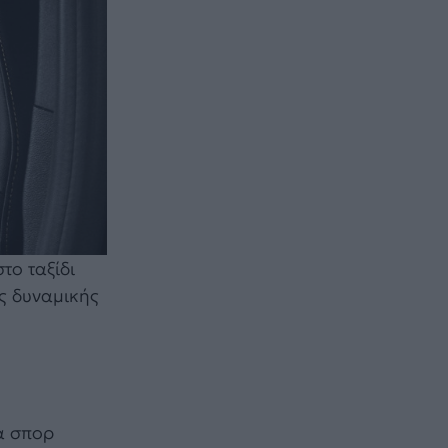
το ταξίδι
ης δυναμικής
ώ
α σπορ