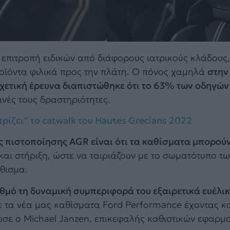
επιτροπή ειδικών από διάφορους ιατρικούς κλάδους,
ροϊόντα φιλικά προς την πλάτη. Ο πόνος χαμηλά
στην
 σχετική έρευνα διαπιστώθηκε ότι το 63% των οδηγώ
νές τους δραστηριότητες.
ρίζει” το catwalk του Hautes Grecians 2022
ς πιστοποίησης AGR είναι ότι τα καθίσματα μπορού
 και στήριξη, ώστε να ταιριάζουν με το σωματότυπο τ
άθισμα.
θμό τη δυναμική συμπεριφορά του εξαιρετικά ευέλι
με τα νέα μας καθίσματα Ford Performance έχοντας κ
σε ο Michael Janzen, επικεφαλής καθιστικών εφαρμ