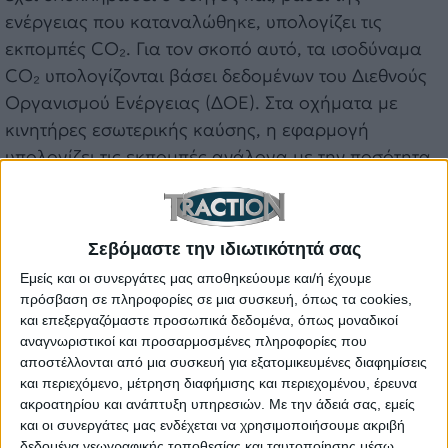
ενέργειας που καταναλώθηκε, υπολογίζει τις
εκπομπές CO₂. Για τον σκοπό αυτό, τα ισοδύναμα
CO₂ υπολογίζονται βάσει δεδομένων του Διεθνούς
Οργανισμού Ενέργειας (ΔΟΕ). Στα οχήματα με
κινητήρες εσωτερικής καύσης, η εφαρμογή
υπολογίζει τις εκπομπές ανάλογα με την ποσότητα
του καυσίμου που καταναλώθηκε. Στα αμιγώς
ηλεκτρικά οχήματα, παρουσιάζει τις εκπομπές που
προκύπτουν από τη χρήση του μέσου ενεργειακού
Σεβόμαστε την ιδιωτικότητά σας
μείγματος μιας χώρας — ενώ παράλληλα τις
Εμείς και οι συνεργάτες μας αποθηκεύουμε και/ή έχουμε
συγκρίνει με εκείνες που θα παράγονταν με τη
πρόσβαση σε πληροφορίες σε μια συσκευή, όπως τα cookies,
χρήση πράσινης ενέργειας.
και επεξεργαζόμαστε προσωπικά δεδομένα, όπως μοναδικοί
αναγνωριστικοί και προσαρμοσμένες πληροφορίες που
Εκπομπές από την παραγωγή του οχήματος:
αποστέλλονται από μια συσκευή για εξατομικευμένες διαφημίσεις
και περιεχόμενο, μέτρηση διαφήμισης και περιεχομένου, έρευνα
Πρόκειται για τις εκπομπές που παράγονται κατά τη
ακροατηρίου και ανάπτυξη υπηρεσιών.
Με την άδειά σας, εμείς
διαδικασία κατασκευής. Αυτές περιλαμβάνουν τις
και οι συνεργάτες μας ενδέχεται να χρησιμοποιήσουμε ακριβή
εκπομπές από την επεξεργασία πρώτων υλών, την
δεδομένα γεωγραφικής τοποθεσίας και ταυτοποίησης μέσω