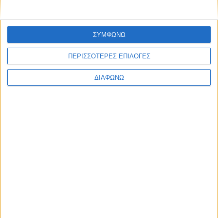
63.000 ευρώ – 50.000 μονάδες μέσα σε
9 μήνες
ΔΙΑΒΑΣΤΕ
ΣΥΜΦΩΝΩ
ΠΕΡΙΣΣΟΤΕΡΕΣ ΕΠΙΛΟΓΕΣ
ΔΙΑΦΩΝΩ
Το Group που κατέγραψε νέο ρεκόρ
στην Ελλάδα – 1η θέση στην πολυτελή
κατηγορία
ΔΙΑΒΑΣΤΕ