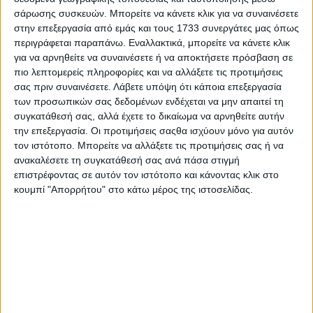
προμήθεια υλικών, τη μεταφορά και την παραγωγή
σάρωσης συσκευών. Μπορείτε να κάνετε κλικ για να συναινέσετε
στην επεξεργασία από εμάς και τους 1733 συνεργάτες μας όπως
του κάθε μοντέλου. Το BMW Group δημοσιοποιεί
περιγράφεται παραπάνω. Εναλλακτικά, μπορείτε να κάνετε κλικ
ήδη τα στοιχεία εκπομπών για πολλά μοντέλα μέσω
για να αρνηθείτε να συναινέσετε ή να αποκτήσετε πρόσβαση σε
Εκθέσεων Ανθρακικού Αποτυπώματος Οχημάτων.
πιο λεπτομερείς πληροφορίες και να αλλάξετε τις προτιμήσεις
σας πριν συναινέσετε.
Λάβετε υπόψη ότι κάποια επεξεργασία
Οι υπολογισμοί γίνονται σύμφωνα με
των προσωπικών σας δεδομένων ενδέχεται να μην απαιτεί τη
αναγνωρισμένα πρότυπα για την αξιολόγηση του
συγκατάθεσή σας, αλλά έχετε το δικαίωμα να αρνηθείτε αυτήν
κύκλου ζωής και πιστοποιούνται από τον οργανισμό
την επεξεργασία. Οι προτιμήσεις σαςθα ισχύουν μόνο για αυτόν
TÜV Rheinland. Οι ενδιαφερόμενοι μπορούν επίσης
τον ιστότοπο. Μπορείτε να αλλάξετε τις προτιμήσεις σας ή να
ανακαλέσετε τη συγκατάθεσή σας ανά πάσα στιγμή
να κατεβάσουν τις Εκθέσεις από τον ιστότοπο του
επιστρέφοντας σε αυτόν τον ιστότοπο και κάνοντας κλικ στο
BMW Group.
κουμπί "Απορρήτου" στο κάτω μέρος της ιστοσελίδας.
Σε πλήρη ετοιμότητα για την ηλεκτροκίνηση: η
εφαρμογή My BMW βοηθά στη μετάβαση
Η εφαρμογή My BMW περιλαμβάνει επίσης την
Ανάλυση Ηλεκτρικού Οχήματος, η οποία
παρουσιάστηκε το περασμένο καλοκαίρι. Η
λειτουργία αυτή επιτρέπει σε κατόχους μοντέλων