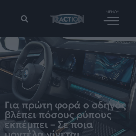
Για πρώτη φορά ο οδηγός
βλέπει πόσους ρύπους
εκπέμπει – Σε ποια
μοντέλα γίνεται