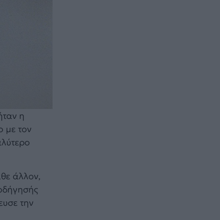
ήταν η
ο με τον
αλύτερο
άθε άλλον,
 οδήγησής
ευσε την