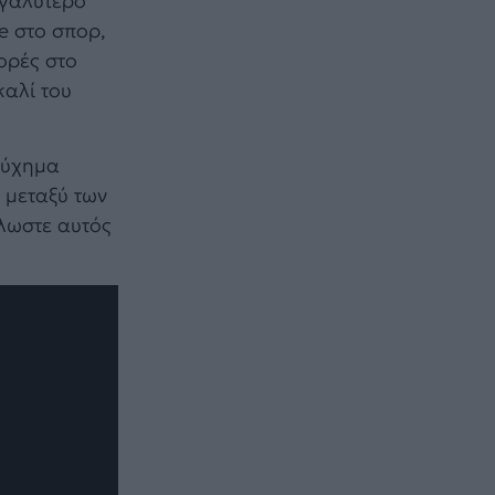
εγαλύτερο
e στο σπορ,
ορές στο
καλί του
ατύχημα
 μεταξύ των
λλωστε αυτός