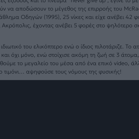
ές εξόδους και το πνεύμα “never give up”, έγινε το μ
ούν να αποδώσουν το μέγεθος της επιρροής του McRa
λημα Οδηγών (1995), 25 νίκες και είχε ανέβει 42 φ
 Ακρόπολις, έχοντας ανέβει 5 φορές στο ψηλότερο σ
διωτικό του ελικόπτερο ενώ ο ίδιος πιλοτάριζε. Το 
και όχι μόνο, ενώ στοίχισε ακόμη τη ζωή σε 3 άτομα,
ηθούμε το μεγαλείο του μέσα από ένα επικό video, ά
ο τιμόνι… αψηφούσε τους νόμους της φυσικής!