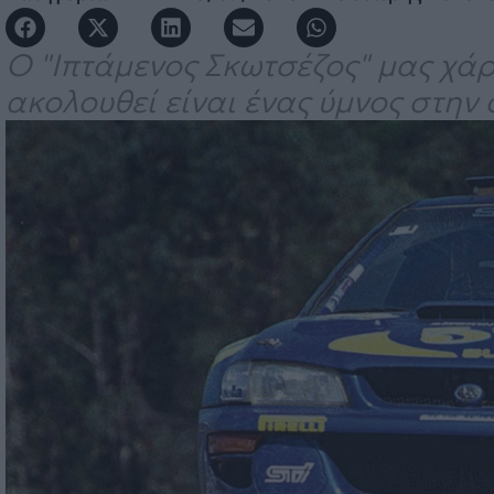
Ο "Ιπτάμενος Σκωτσέζος" μας χάρ
ακολουθεί είναι ένας ύμνος στην