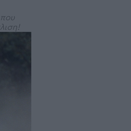
 που
λιση!