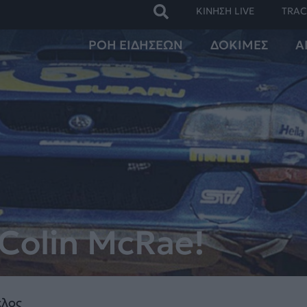
ΚΙΝΗΣΗ LIVE
TRAC
ΡΟΗ ΕΙΔΗΣΕΩΝ
ΔΟΚΙΜΕΣ
Α
 Colin McRae!
έλος