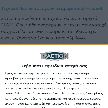
Τεχνικό: Πώς λειτουργούν τα αμορτισέρ; (+video)
Σε ποια αυτοκίνητα υπάρχουν, όμως, τα αρχικά
“JWL”; Όπως ήδη αναφέραμε, αν έχετε στην κατοχή
σας μοντέλο ιαπωνικής μάρκας, το πιθανότερο
είναι οι ζάντες να έχουν αυτό το σύμβολο.
Ενδεχομένως να το συναντήσετε και σε μη ιαπωνικά
αυτοκίνητα, αν η χώρα προέλευσης των ζαντών
αλουμινίου είναι η Ιαπωνία. Βέβαια, σίγουρα
υπάρχουν και εξαιρέσεις, όπως για παράδειγμα
Σεβόμαστε την ιδιωτικότητά σας
ιαπωνικά μοντέλα που φέρουν μη εργοστασιακές
Εμείς και οι συνεργάτες μας αποθηκεύουμε και/ή έχουμε
ζάντες, όπως πχ. από aftermarket εταιρείες.
πρόσβαση σε πληροφορίες σε μια συσκευή, όπως τα cookies,
και επεξεργαζόμαστε προσωπικά δεδομένα, όπως μοναδικοί
Όπως και να ‘χει, μία ματιά αρκεί για να
αναγνωριστικοί και προσαρμοσμένες πληροφορίες που
διαπιστώσετε αν υπάρχει το συγκεκριμένο σύμβολο
αποστέλλονται από μια συσκευή για εξατομικευμένες διαφημίσεις
και περιεχόμενο, μέτρηση διαφήμισης και περιεχομένου, έρευνα
στις ζάντες σας, θα το βρείτε σχεδόν πάντα στην
ακροατηρίου και ανάπτυξη υπηρεσιών.
Με την άδειά σας, εμείς
εξωτερική πλευρά του τροχού.