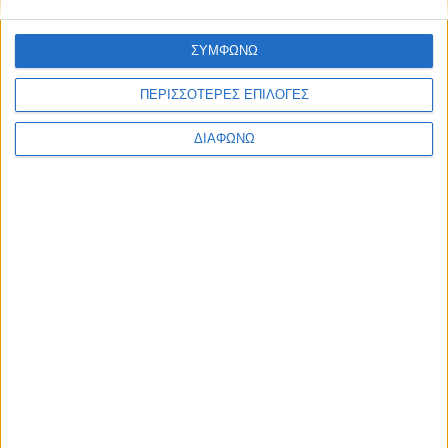
ΣΥΜΦΩΝΩ
ΠΕΡΙΣΣΟΤΕΡΕΣ ΕΠΙΛΟΓΕΣ
ΔΙΑΦΩΝΩ
Τεχνικό θέμα: Ιμάντας ή καδένα;
Διαφορές, υπέρ και κατά (+video)
ΔΙΑΒΑΣΤΕ