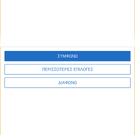
ΔΙΑΒΑΣΤΕ
ΣΥΜΦΩΝΩ
ΠΕΡΙΣΣΟΤΕΡΕΣ ΕΠΙΛΟΓΕΣ
ΔΙΑΦΩΝΩ
Τα Plug-In υβριδικά αξίζουν μια δεύτερη
ευκαιρία – Το παράδειγμα της Σουηδίας
ΔΙΑΒΑΣΤΕ