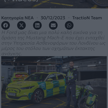
Κατηγορία
ΝΕΑ
30/12/2023
TractioN Team
Η Ford μας δίνει μια πολύ καλή εικόνα για τη
δράση της Mustang Mach-E που έχει ενταχθεί
στην Υπηρεσία Ασθενοφόρων του Λονδίνου ως
μέρος του στόλου των οχημάτων έκτακτης
ανάγκης.