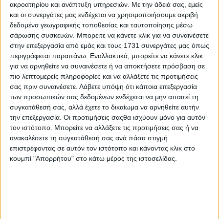
ακροατηρίου και ανάπτυξη υπηρεσιών.
Με την άδειά σας, εμείς
υπηρεσίας ασθενοφόρων που είναι τοποθετημένος
και οι συνεργάτες μας ενδέχεται να χρησιμοποιήσουμε ακριβή
στο χώρο αποσκευών, παρέχοντας στους
δεδομένα γεωγραφικής τοποθεσίας και ταυτοποίησης μέσω
διασώστες απαραίτητες πληροφορίες για τα
σάρωσης συσκευών. Μπορείτε να κάνετε κλικ για να συναινέσετε
στην επεξεργασία από εμάς και τους 1731 συνεργάτες μας όπως
περιστατικά στα οποία μεταβαίνουν και τον τρόπο
περιγράφεται παραπάνω. Εναλλακτικά, μπορείτε να κάνετε κλικ
με τον οποίο θα φτάσουν εκεί.
για να αρνηθείτε να συναινέσετε ή να αποκτήσετε πρόσβαση σε
πιο λεπτομερείς πληροφορίες και να αλλάξετε τις προτιμήσεις
Το παραπάνω περιορίζει την «ακαταστασία» στο
σας πριν συναινέσετε.
Λάβετε υπόψη ότι κάποια επεξεργασία
εσωτερικό του οχήματος και παρέχει μια προβολή
των προσωπικών σας δεδομένων ενδέχεται να μην απαιτεί τη
συγκατάθεσή σας, αλλά έχετε το δικαίωμα να αρνηθείτε αυτήν
μεγάλης οθόνης. Την ίδια ώρα η μονάδα
την επεξεργασία. Οι προτιμήσεις σαςθα ισχύουν μόνο για αυτόν
ενσωμάτωσης SYNC είναι σημαντικά πιο αποδοτική
τον ιστότοπο. Μπορείτε να αλλάξετε τις προτιμήσεις σας ή να
από την προσθήκη πρόσθετου εξοπλισμού. Επίσης,
ανακαλέσετε τη συγκατάθεσή σας ανά πάσα στιγμή
δεν απαιτούνται πρόσθετες τρύπες στο ταμπλό, με
επιστρέφοντας σε αυτόν τον ιστότοπο και κάνοντας κλικ στο
κουμπί "Απορρήτου" στο κάτω μέρος της ιστοσελίδας.
τη μονάδα να αφαιρείται εύκολα στο τέλος της
υπηρεσίας του οχήματος.
London Ambulance Service
Η Υπηρεσία Ασθενοφόρων του Λονδίνου επιδιώκει ο