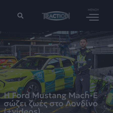
H Ford Mustang Mach-E
σώζει ζωές στο Λονδίνο
(+videos)