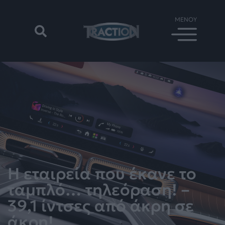
Η εταιρεία που έκανε το
ταμπλό… τηλεόραση! –
39,1 ίντσες από άκρη σε
άκρη!