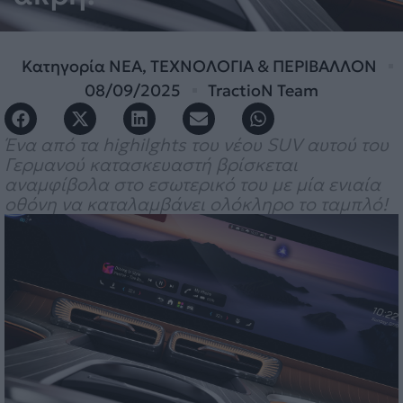
Κατηγορία
ΝΕΑ
,
ΤΕΧΝΟΛΟΓΙΑ & ΠΕΡΙΒΑΛΛΟΝ
08/09/2025
TractioN Team
Ένα από τα highilghts του νέου SUV αυτού του
Γερμανού κατασκευαστή βρίσκεται
αναμφίβολα στο εσωτερικό του με μία ενιαία
οθόνη να καταλαμβάνει ολόκληρο το ταμπλό!