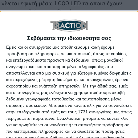
γίνεται εφικτή μέσω 1.000 LED τα οποία έχουν
ενσωματωθεί στη σχεδίασή της.
Διαβάστε επίσης: Το θρυλικό off-road που έφτασε
τα 600.000 αντίτυπα – Από 179.100 ευρώ στην
Σεβόμαστε την ιδιωτικότητά σας
Ελλάδα
Εμείς και οι συνεργάτες μας αποθηκεύουμε και/ή έχουμε
πρόσβαση σε πληροφορίες σε μια συσκευή, όπως τα cookies,
Αναφέρουν επίσης ότι πρόκειται για μία ενιαία
και επεξεργαζόμαστε προσωπικά δεδομένα, όπως μοναδικοί
μονάδα υψηλής ευκρίνειας-και όχι τρεις
αναγνωριστικοί και προσαρμοσμένες πληροφορίες που
αποστέλλονται από μια συσκευή για εξατομικευμένες διαφημίσεις
διαφορετικές όπως μας είχε συνηθίσει μέχρι
και περιεχόμενο, μέτρηση διαφήμισης και περιεχομένου, έρευνα
σήμερα-, η οποία χρησιμοποιεί τεχνολογίες για να
ακροατηρίου και ανάπτυξη υπηρεσιών.
Με την άδειά σας, εμείς
σκιάζει συγκεκριμένα μέρη της οθόνης -intelligent
και οι συνεργάτες μας ενδέχεται να χρησιμοποιήσουμε ακριβή
δεδομένα γεωγραφικής τοποθεσίας και ταυτοποίησης μέσω
zone dimming το αποκαλεί η Mercedes- ώστε να
σάρωσης συσκευών. Μπορείτε να κάνετε κλικ για να συναινέσετε
μην ενοχλείται ο οδηγός, ενώ μπορεί να χωριστεί
στην επεξεργασία από εμάς και τους 1731 συνεργάτες μας όπως
σε τουλάχιστον δύο μέρη.
περιγράφεται παραπάνω. Εναλλακτικά, μπορείτε να κάνετε κλικ
για να αρνηθείτε να συναινέσετε ή να αποκτήσετε πρόσβαση σε
πιο λεπτομερείς πληροφορίες και να αλλάξετε τις προτιμήσεις
σας πριν συναινέσετε.
Λάβετε υπόψη ότι κάποια επεξεργασία