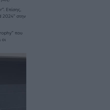
r”. Επίσης,
d 2024” στην
Trophy” που
 οι