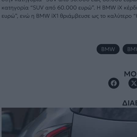
κατηγορία “SUV από 60.000 ευρώ”. Η BMW iX κέρδι
ευρώ”, ενώ η BMW iX1 θριάμβευσε ως το καλύτερο 
BMW
,
BMW
ΜΟΙ
ΔΙΑ