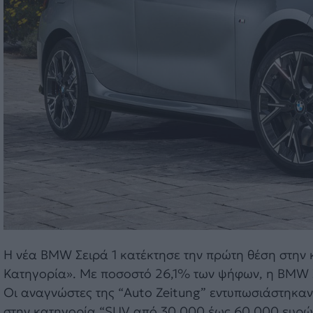
Η νέα BMW Σειρά 1 κατέκτησε την πρώτη θέση στην
Κατηγορία». Με ποσοστό 26,1% των ψήφων, η BMW Σ
Οι αναγνώστες της “Auto Zeitung” εντυπωσιάστηκαν
στην κατηγορία “SUV από 30.000 έως 60.000 ευρώ”.