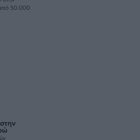
 από 50.000
 στην
υρώ
ών