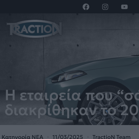
Η εταιρεία που “σ
διακρίθηκαν το 2
Κατηγορία
ΝΕΑ
11/03/2025
TractioN Team