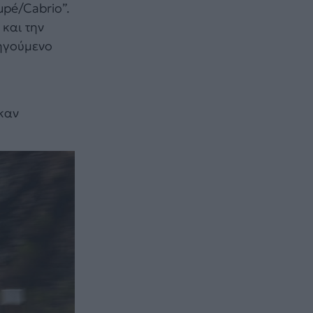
upé/Cabrio”.
και την
οηγούμενο
καν