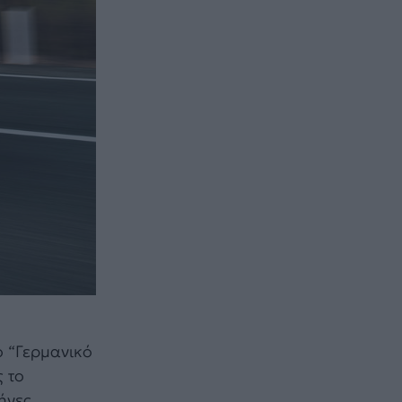
ο “Γερμανικό
ς το
ήνες.