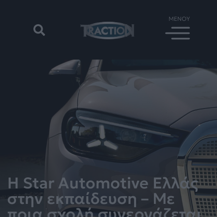
Η Star Automotive Ελλάς
στην εκπαίδευση – Με
ποια σχολή συνεργάζεται