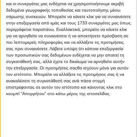
και οι συνεργάτες μας ενδέχεται να χρησιμοποιήσουμε ακριβή
-Σεμινάρια & πρακτική εκπαίδευση βασισμένα στη
δεδομένα γεωγραφικής τοποθεσίας και ταυτοποίησης μέσω
φιλοσοφία και τα πρότυπα του Δικτύου της Star
σάρωσης συσκευών. Μπορείτε να κάνετε κλικ για να συναινέσετε
στην επεξεργασία από εμάς και τους 1733 συνεργάτες μας όπως
Automotive Ελλάς.
περιγράφεται παραπάνω. Εναλλακτικά, μπορείτε να κάνετε κλικ
για να αρνηθείτε να συναινέσετε ή να αποκτήσετε πρόσβαση σε
Στόχος της συνεργασίας είναι η ενίσχυση της
πιο λεπτομερείς πληροφορίες και να αλλάξετε τις προτιμήσεις
εκπαιδευτικής εμπειρίας των σπουδαστών του
σας πριν συναινέσετε.
Λάβετε υπόψη ότι κάποια επεξεργασία
τομέα Τεχνικών Επαγγελμάτων στην ειδικότητα
των προσωπικών σας δεδομένων ενδέχεται να μην απαιτεί τη
συγκατάθεσή σας, αλλά έχετε το δικαίωμα να αρνηθείτε αυτήν
Τεχνικός Μηχανοτρονικής Οχημάτων.
την επεξεργασία. Οι προτιμήσεις σαςθα ισχύουν μόνο για αυτόν
τον ιστότοπο. Μπορείτε να αλλάξετε τις προτιμήσεις σας ή να
Παράλληλα, μέσω του Γραφείου Διασύνδεσης
ανακαλέσετε τη συγκατάθεσή σας ανά πάσα στιγμή
Εργασίας, η Star Automotive Ελλάς θα προσφέρει
επιστρέφοντας σε αυτόν τον ιστότοπο και κάνοντας κλικ στο
στους αποφοίτους ευκαιρίες πρακτικής άσκησης
κουμπί "Απορρήτου" στο κάτω μέρος της ιστοσελίδας.
και επαγγελματικής απασχόλησης, συμμετέχοντας
στον θεσμό των Ημερών Καριέρας, δίνοντας τη
δυνατότητα σε κάθε σπουδαστή να περάσει από
συνέντευξη και να ενταχθεί στην ομάδα της
εταιρείας.