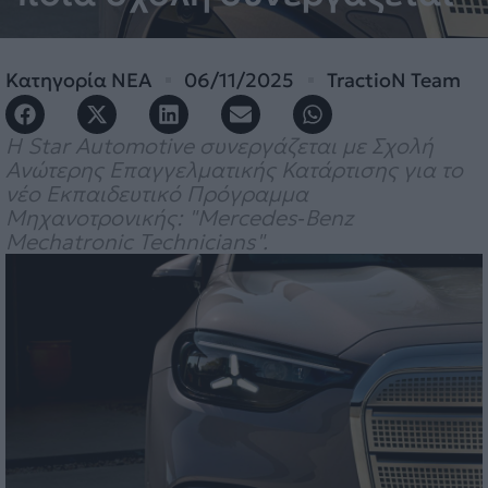
Κατηγορία
ΝΕΑ
06/11/2025
TractioN Team
Η Star Automotive συνεργάζεται με Σχολή
Ανώτερης Επαγγελματικής Κατάρτισης για το
νέο Εκπαιδευτικό Πρόγραμμα
Μηχανοτρονικής: "Mercedes‑Benz
Mechatronic Technicians".