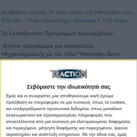
Διαβάστε επίσης: Το best seller της Mercedes στην
Ελλάδα – Ποια έκδοση έχει έκπτωση 3.500 ευρώ
Το Εκπαιδευτικό Πρόγραμμα περιλαμβάνει:
-Ετήσιο πρόγραμμα για αποφοίτους
Μηχανοτρονικής με τον τίτλο “Mercedes‑Benz
Mechatronic Technicians”.
-Εκπαιδευτικά σεμινάρια για νεοεισερχόμενους
σπουδαστές Μηχανοτρονικής.
Σεβόμαστε την ιδιωτικότητά σας
Πρόσβαση σε εκπαιδευτικά οχήματα.
Εμείς και οι συνεργάτες μας αποθηκεύουμε και/ή έχουμε
πρόσβαση σε πληροφορίες σε μια συσκευή, όπως τα cookies,
-Υλικό εκπαίδευσης: κινητήρες, εξαρτήματα,
και επεξεργαζόμαστε προσωπικά δεδομένα, όπως μοναδικοί
τεχνικά εγχειρίδια της Mercedes-Benz.
αναγνωριστικοί και προσαρμοσμένες πληροφορίες που
αποστέλλονται από μια συσκευή για εξατομικευμένες διαφημίσεις
-Εκπαιδευτικές επισκέψεις στις εγκαταστάσεις
και περιεχόμενο, μέτρηση διαφήμισης και περιεχομένου, έρευνα
συνεργείων της Star Automotive Ελλάς.
ακροατηρίου και ανάπτυξη υπηρεσιών.
Με την άδειά σας, εμείς