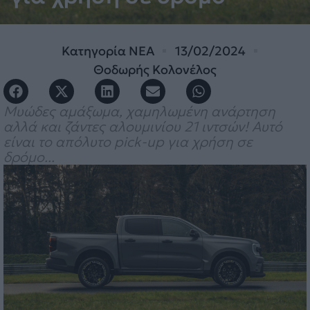
Κατηγορία
ΝΕΑ
13/02/2024
Θοδωρής Κολονέλος
Μυώδες αμάξωμα, χαμηλωμένη ανάρτηση
αλλά και ζάντες αλουμινίου 21 ιντσών! Αυτό
είναι το απόλυτο pick-up για χρήση σε
δρόμο...