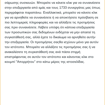
ευθείας και ένθετο με λογότυπο MS-RT.
σάρωσης συσκευών. Μπορείτε να κάνετε κλικ για να συναινέσετε
στην επεξεργασία από εμάς και τους 1733 συνεργάτες μας όπως
περιγράφεται παραπάνω. Εναλλακτικά, μπορείτε να κάνετε κλικ
για να αρνηθείτε να συναινέσετε ή να αποκτήσετε πρόσβαση σε
πιο λεπτομερείς πληροφορίες και να αλλάξετε τις προτιμήσεις
σας πριν συναινέσετε.
Λάβετε υπόψη ότι κάποια επεξεργασία
των προσωπικών σας δεδομένων ενδέχεται να μην απαιτεί τη
συγκατάθεσή σας, αλλά έχετε το δικαίωμα να αρνηθείτε αυτήν
την επεξεργασία. Οι προτιμήσεις σαςθα ισχύουν μόνο για αυτόν
τον ιστότοπο. Μπορείτε να αλλάξετε τις προτιμήσεις σας ή να
ανακαλέσετε τη συγκατάθεσή σας ανά πάσα στιγμή
επιστρέφοντας σε αυτόν τον ιστότοπο και κάνοντας κλικ στο
κουμπί "Απορρήτου" στο κάτω μέρος της ιστοσελίδας.
Diesel κινητήρας 240 ίππων
Το Ford Ranger MS-RT τροφοδοτείται από έναν V6