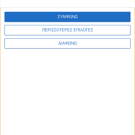
ευκαιρία – Το παράδειγμα της Σουηδίας
ΔΙΑΒΑΣΤΕ
ΣΥΜΦΩΝΩ
ΠΕΡΙΣΣΟΤΕΡΕΣ ΕΠΙΛΟΓΕΣ
ΔΙΑΦΩΝΩ
Το pick up που σου δίνει την επιλογή:
Plug-in hybrid ή diesel; –
Χρηματοδότηση με επιτόκιο από 2,99%
ΔΙΑΒΑΣΤΕ