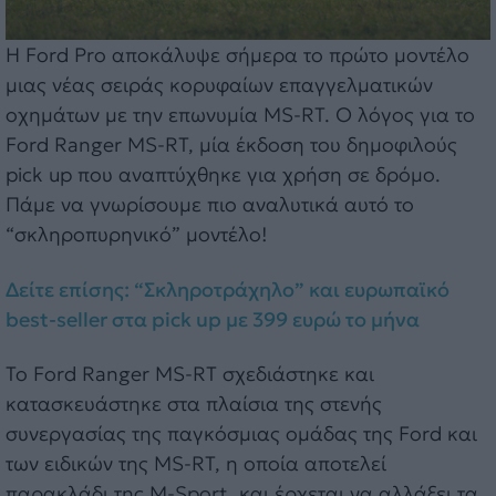
Η Ford Pro αποκάλυψε σήμερα το πρώτο μοντέλο
μιας νέας σειράς κορυφαίων επαγγελματικών
οχημάτων με την επωνυμία MS-RT. O λόγος για το
Ford Ranger MS-RT, μία έκδοση του δημοφιλούς
pick up που αναπτύχθηκε για χρήση σε δρόμο.
Πάμε να γνωρίσουμε πιο αναλυτικά αυτό το
“σκληροπυρηνικό” μοντέλο!
Δείτε επίσης: “Σκληροτράχηλο” και ευρωπαϊκό
best-seller στα pick up με 399 ευρώ το μήνα
Το Ford Ranger MS-RT σχεδιάστηκε και
κατασκευάστηκε στα πλαίσια της στενής
συνεργασίας της παγκόσμιας ομάδας της Ford και
των ειδικών της MS-RT, η οποία αποτελεί
παρακλάδι της M-Sport, και έρχεται να αλλάξει τα