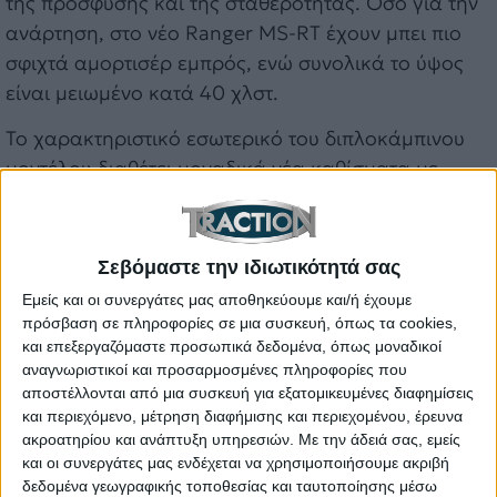
της πρόσφυσης και της σταθερότητας. Όσο για την
ανάρτηση, στο νέο Ranger MS-RT έχουν μπει πιο
σφιχτά αμορτισέρ εμπρός, ενώ συνολικά το ύψος
είναι μειωμένο κατά 40 χλστ.
Το χαρακτηριστικό εσωτερικό του διπλοκάμπινου
μοντέλου διαθέτει μοναδικά νέα καθίσματα με
σπορ σχεδίαση που παρέχουν βελτιωμένη άνεση
και υποστηρίζουν καλύτερα τo σώμα των εμπρός
επιβατών. Το μη ζωϊκό οικολογικό δέρμα και το
Σεβόμαστε την ιδιωτικότητά σας
σουέντ, σε συνδυασμό με το διακριτικό μοτίβο
Εμείς και οι συνεργάτες μας αποθηκεύουμε και/ή έχουμε
διακόσμησης MS-RT και τις χαρακτηριστικές μπλε
πρόσβαση σε πληροφορίες σε μια συσκευή, όπως τα cookies,
ραφές, κοσμούν τόσο τα εμπρός όσο και τα πίσω
και επεξεργαζόμαστε προσωπικά δεδομένα, όπως μοναδικοί
αναγνωριστικοί και προσαρμοσμένες πληροφορίες που
καθίσματα. Λογότυπα MS-RT υπάρχουν στο εμπρός
αποστέλλονται από μια συσκευή για εξατομικευμένες διαφημίσεις
μέρος των καθισμάτων καθώς και ένα πρόσθετο
και περιεχόμενο, μέτρηση διαφήμισης και περιεχομένου, έρευνα
σήμα στο ταμπλό. Το σπορ τιμόνι είναι
ακροατηρίου και ανάπτυξη υπηρεσιών.
Με την άδειά σας, εμείς
και οι συνεργάτες μας ενδέχεται να χρησιμοποιήσουμε ακριβή
θερμαινόμενο, φέρει μπλε σήμανση για τη θέση της
δεδομένα γεωγραφικής τοποθεσίας και ταυτοποίησης μέσω