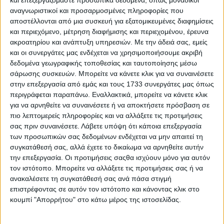
και επεξεργαζόμαστε προσωπικά δεδομένα, όπως μοναδικοί
αναγνωριστικοί και προσαρμοσμένες πληροφορίες που
“πρωταγωνιστεί” η κυρτή οθόνη BMW Curved
αποστέλλονται από μια συσκευή για εξατομικευμένες διαφημίσεις
Display, το BMW Interaction Bar, το τιμόνι με
και περιεχόμενο, μέτρηση διαφήμισης και περιεχομένου, έρευνα
επίπεδο κάτω μέρος και ο νέας σχεδίασης μοχλός
ακροατηρίου και ανάπτυξη υπηρεσιών.
Με την άδειά σας, εμείς
επιλογής ταχυτήτων. Στον στάνταρ εξοπλισμό
και οι συνεργάτες μας ενδέχεται να χρησιμοποιήσουμε ακριβή
δεδομένα γεωγραφικής τοποθεσίας και ταυτοποίησης μέσω
βρίσκονται τα νέας σχεδίασης ηλεκτρικά
σάρωσης συσκευών. Μπορείτε να κάνετε κλικ για να συναινέσετε
ρυθμιζόμενα και θερμαινόμενα καθίσματα με
στην επεξεργασία από εμάς και τους 1733 συνεργάτες μας όπως
επένδυση Econeer. Σχετικά με τους διαθέσιμους
περιγράφεται παραπάνω. Εναλλακτικά, μπορείτε να κάνετε κλικ
για να αρνηθείτε να συναινέσετε ή να αποκτήσετε πρόσβαση σε
χώρους, ενδεικτικά να πούμε ότι ο διαθέσιμος
πιο λεπτομερείς πληροφορίες και να αλλάξετε τις προτιμήσεις
όγκος για αποσκευές διαμορφώνεται από 570 έως
σας πριν συναινέσετε.
Λάβετε υπόψη ότι κάποια επεξεργασία
και 1.700 λτ. (BMW X3 30e xDrive: 460 – 1.600
των προσωπικών σας δεδομένων ενδέχεται να μην απαιτεί τη
λίτρα).
συγκατάθεσή σας, αλλά έχετε το δικαίωμα να αρνηθείτε αυτήν
την επεξεργασία. Οι προτιμήσεις σαςθα ισχύουν μόνο για αυτόν
τον ιστότοπο. Μπορείτε να αλλάξετε τις προτιμήσεις σας ή να
ανακαλέσετε τη συγκατάθεσή σας ανά πάσα στιγμή
επιστρέφοντας σε αυτόν τον ιστότοπο και κάνοντας κλικ στο
κουμπί "Απορρήτου" στο κάτω μέρος της ιστοσελίδας.