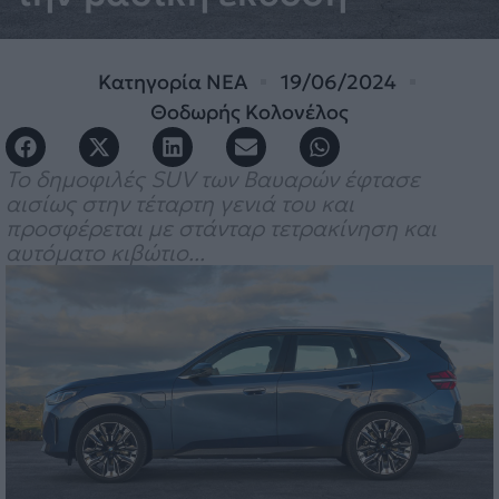
Κατηγορία
ΝΕΑ
19/06/2024
Θοδωρής Κολονέλος
Το δημοφιλές SUV των Βαυαρών έφτασε
αισίως στην τέταρτη γενιά του και
προσφέρεται με στάνταρ τετρακίνηση και
αυτόματο κιβώτιο...