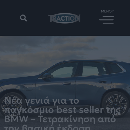
Νέα γενιά για το
παγκόσμιο best seller της
BMW – Τετρακίνηση από
την βασική έκδοση