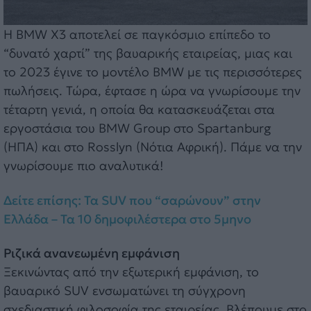
Η BMW X3 αποτελεί σε παγκόσμιο επίπεδο το
“δυνατό χαρτί” της βαυαρικής εταιρείας, μιας και
το 2023 έγινε το μοντέλο BMW με τις περισσότερες
πωλήσεις. Τώρα, έφτασε η ώρα να γνωρίσουμε την
τέταρτη γενιά, η οποία θα κατασκευάζεται στα
εργοστάσια του BMW Group στο Spartanburg
(ΗΠΑ) και στο Rosslyn (Νότια Αφρική). Πάμε να την
γνωρίσουμε πιο αναλυτικά!
Δείτε επίσης: Τα SUV που “σαρώνουν” στην
Ελλάδα – Τα 10 δημοφιλέστερα στο 5μηνο
Ριζικά ανανεωμένη εμφάνιση
Ξεκινώντας από την εξωτερική εμφάνιση, το
βαυαρικό SUV ενσωματώνει τη σύγχρονη
σχεδιαστική φιλοσοφία της εταιρείας. Βλέπουμε στο