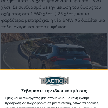
αυξηθεί κατά 29 χλστ. φτάνοντας τώρα στα 1.920
χλστ. Σε συνδυασμό με την μείωση του ύψους του
οχήματος στα 1.660 χλστ. (-25 χλστ.) και τα
φαρδύτερα μετατρόχια, η νέα BMW X3 διαθέτει μια
πολύ ισχυρή και σπορ εμφάνιση.
Σεβόμαστε την ιδιωτικότητά σας
Εμείς και οι συνεργάτες μας αποθηκεύουμε και/ή έχουμε
Εσωτερικό: Σύγχρονη και ευρύχωρη
πρόσβαση σε πληροφορίες σε μια συσκευή, όπως τα cookies,
Περνώντας στην καμπίνα της νέας BMW X3, εκεί