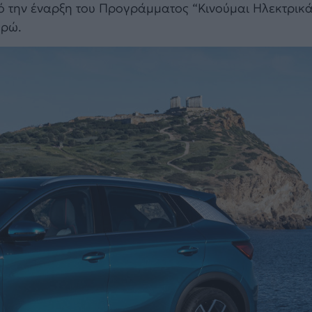
 την έναρξη του Προγράμματος “Κινούμαι Ηλεκτρικά Ι
υρώ.