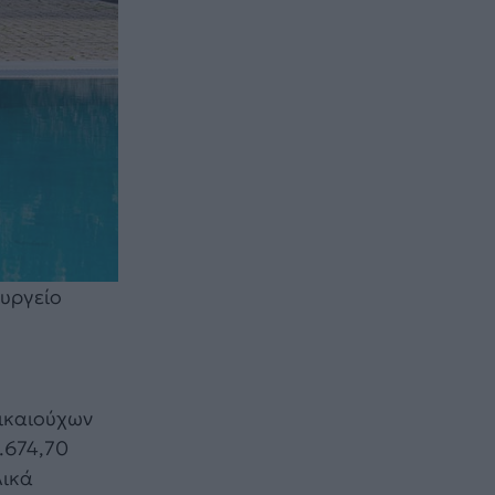
ουργείο
δικαιούχων
7.674,70
λικά