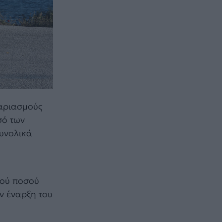
γαριασμούς
σό των
Συνολικά
κού ποσού
ν έναρξη του