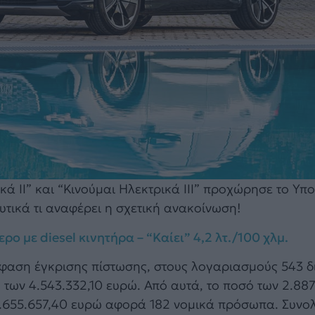
ά ΙΙ” και “Κινούμαι Ηλεκτρικά ΙΙΙ” προχώρησε το Υπ
τικά τι αναφέρει η σχετική ανακοίνωση!
ρο με diesel κινητήρα – “Καίει” 4,2 λτ./100 χλμ.
όφαση έγκρισης πίστωσης, στους λογαριασμούς 543 
 των 4.543.332,10 ευρώ. Από αυτά, το ποσό των 2.88
.655.657,40 ευρώ αφορά 182 νομικά πρόσωπα. Συνο