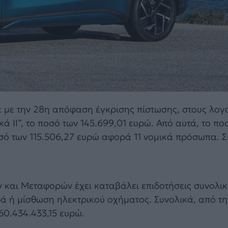
 με την 28η απόφαση έγκρισης πίστωσης, στους λο
ά ΙΙ”, το ποσό των 145.699,01 ευρώ. Από αυτά, το πο
σό των 115.506,27 ευρώ αφορά 11 νομικά πρόσωπα. 
ν και Μεταφορών έχει καταβάλει επιδοτήσεις συνολι
ρά ή μίσθωση ηλεκτρικού οχήματος. Συνολικά, από τη
60.434.433,15 ευρώ.