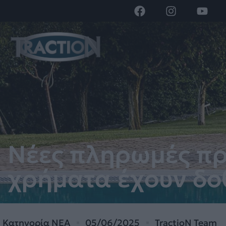
Νέες πληρωμές πρ
χρήματα έχουν δο
Κατηγορία
ΝΕΑ
05/06/2025
TractioN Team