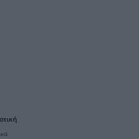
οτική
ικά