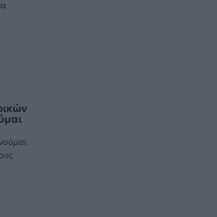
θα
ρικών
ούμαι
ινούμαι
ους