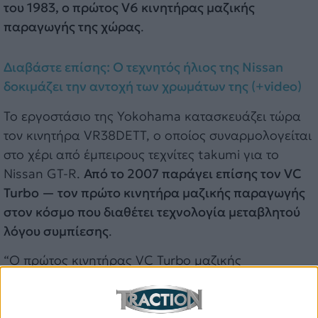
του 1983, ο πρώτος V6 κινητήρας μαζικής
παραγωγής της χώρας
.
Διαβάστε επίσης: Ο τεχνητός ήλιος της Nissan
δοκιμάζει την αντοχή των χρωμάτων της (+video)
Το εργοστάσιο της Yokohama κατασκευάζει τώρα
τον κινητήρα VR38DETT, ο οποίος συναρμολογείται
στο χέρι από έμπειρους τεχνίτες takumi για το
Nissan GT-R.
Από το 2007 παράγει επίσης τον VC
Turbo — τον πρώτο κινητήρα μαζικής παραγωγής
στον κόσμο που διαθέτει τεχνολογία μεταβλητού
λόγου συμπίεσης
.
“Ο πρώτος κινητήρας VC Turbo μαζικής
παραγωγής στον κόσμο επιτυγχάνει υψηλές
περιβαλλοντικές επιδόσεις και απαράμιλλη ισχύ
προσαρμόζοντας τον λόγο συμπίεσης”, λέει ο