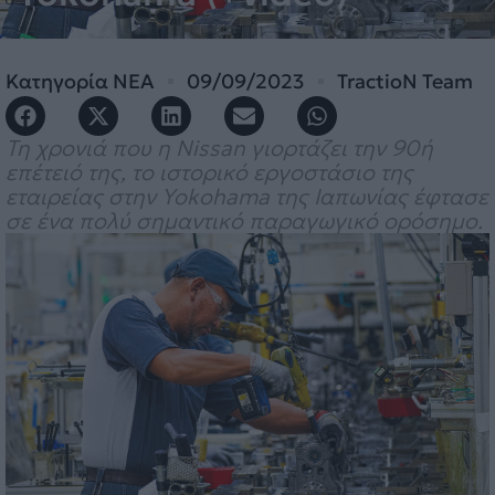
Κατηγορία
ΝΕΑ
09/09/2023
TractioN Team
Τη χρονιά που η Nissan γιορτάζει την 90ή
επέτειό της, το ιστορικό εργοστάσιο της
εταιρείας στην Yokohama της Ιαπωνίας έφτασε
σε ένα πολύ σημαντικό παραγωγικό ορόσημο.