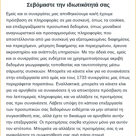
Σεβόμαστε την ιδιωτικότητά σας
Wada.
Εμείς και οι συνεργάτες μας αποθηκεύουμε και/ή έχουμε
Καθώς η κοινωνία αλλάζει, αλλάζει και το
πρόσβαση σε πληροφορίες σε μια συσκευή, όπως τα cookies,
και επεξεργαζόμαστε προσωπικά δεδομένα, όπως μοναδικοί
εργοστάσιο της Yokohama.
Μετά το λανάρισμα του
αναγνωριστικοί και προσαρμοσμένες πληροφορίες που
πλήρως ηλεκτρικού LEAF το 2010, το εργοστάσιο
αποστέλλονται από μια συσκευή για εξατομικευμένες διαφημίσεις
παράγει επίσης ηλεκτροκινητήρες,
και περιεχόμενο, μέτρηση διαφήμισης και περιεχομένου, έρευνα
ακροατηρίου και ανάπτυξη υπηρεσιών.
Με την άδειά σας, εμείς
συμπεριλαμβανομένων κινητήρων για οχήματα e-
και οι συνεργάτες μας ενδέχεται να χρησιμοποιήσουμε ακριβή
Power όπως το Note
. To 2022, οι ηλεκτροκινητήρες
δεδομένα γεωγραφικής τοποθεσίας και ταυτοποίησης μέσω
αντιπροσώπευαν περίπου το 40% της παραγωγής
σάρωσης συσκευών. Μπορείτε να κάνετε κλικ για να συναινέσετε
του εργοστασίου της Yokohama.
στην επεξεργασία από εμάς και τους 1733 συνεργάτες μας όπως
περιγράφεται παραπάνω. Εναλλακτικά, μπορείτε να κάνετε κλικ
Καθώς το εργοστάσιο της Yokohama πλησιάζει την
για να αρνηθείτε να συναινέσετε ή να αποκτήσετε πρόσβαση σε
πιο λεπτομερείς πληροφορίες και να αλλάξετε τις προτιμήσεις
90η επέτειό του, συνεχίζει να διαδραματίζει ηγετικό
σας πριν συναινέσετε.
Λάβετε υπόψη ότι κάποια επεξεργασία
ρόλο στην ανάπτυξη της τεχνολογίας αιχμής της
των προσωπικών σας δεδομένων ενδέχεται να μην απαιτεί τη
Nissan. Εκτός από την παραγωγή κινητήρων και
συγκατάθεσή σας, αλλά έχετε το δικαίωμα να αρνηθείτε αυτήν
την επεξεργασία. Οι προτιμήσεις σαςθα ισχύουν μόνο για αυτόν
ηλεκτροκινητήρων,
το εργοστάσιο αποτελεί
τον ιστότοπο. Μπορείτε να αλλάξετε τις προτιμήσεις σας ή να
πιλοτική μονάδα για την ανάπτυξη τεχνολογίας
ανακαλέσετε τη συγκατάθεσή σας ανά πάσα στιγμή