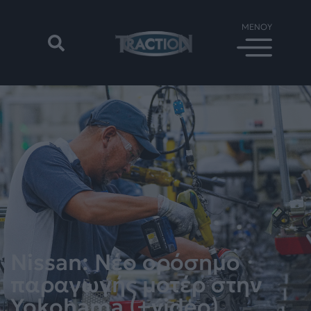
Nissan: Νέο ορόσημο
παραγωγής μοτέρ στην
Yokohama (+video)