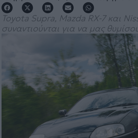
Toyota Supra, Mazda RX-7 και Nis
συναντιούνται για να μας θυμίσου