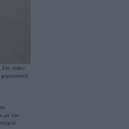
 Στο video
 χορταστικό
 το
ι με τον
ανταχού