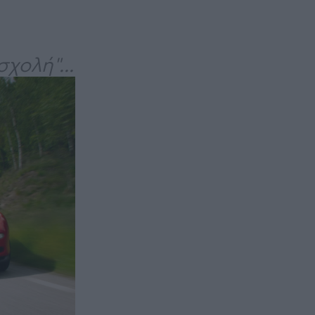
χολή"...