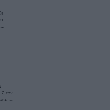
θε
ει
...
ι
7, τον
ο......