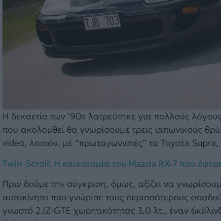
Η δεκαετία των ’90s λατρεύτηκε για πολλούς λόγους,
που ακολουθεί θα γνωρίσουμε τρεις ιαπωνικούς θρ
video, λοιπόν, με “πρωταγωνιστές” τα Toyota Supra,
Twin-Scroll: Η καινοτομία του Mazda RX-7 που έφε
Πριν δούμε την σύγκριση, όμως, αξίζει να γνωρίσουμ
αυτοκίνητο που γνώρισε τους περισσότερους οπαδούς
γνωστό 2JZ-GTE χωρητικότητας 3,0 λτ., έναν 6κύλι