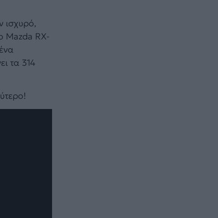
ν ισχυρό,
το Mazda RX-
 ένα
ει τα 314
λύτερο!