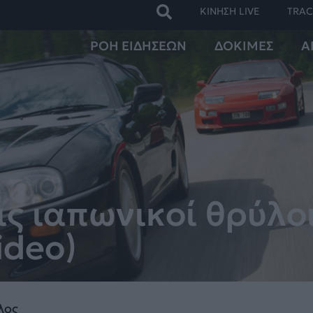
ΚΙΝΗΣΗ LIVE
TRAC
ΡΟΗ ΕΙΔΗΣΕΩΝ
ΔΟΚΙΜΕΣ
Α
ις ιαπωνικοί θρύλοι
ideo)
λος