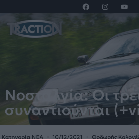
Νοσταλγία: Οι τρε
συναντιούνται (+v
Κατηγορία
ΝΕΑ
10/12/2021
Θοδωρής Κολονέ