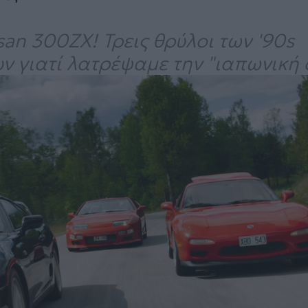
san 300ZX! Τρεις θρύλοι των '90s
ν γιατί λατρέψαμε την "ιαπωνική σ